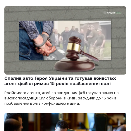
Спалив авто Героя України та готував вбивство:
агент фсб отримав 15 років позбавлення волі
Російського агента, який за завданням фсб готував замах на
високопосадовця Сил оборони в Києві, засудили до 15 років
позбавлення волі з конфіскацією майна.