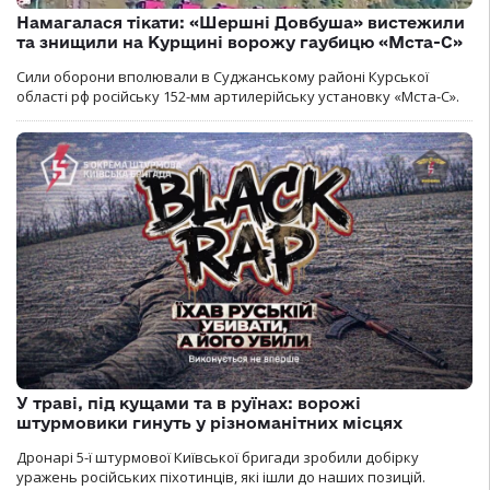
Намагалася тікати: «Шершні Довбуша» вистежили
та знищили на Курщині ворожу гаубицю «Мста-С»
Сили оборони вполювали в Суджанському районі Курської
області рф російську 152-мм артилерійську установку «Мста-С».
У траві, під кущами та в руїнах: ворожі
штурмовики гинуть у різноманітних місцях
Дронарі 5-ї штурмової Київської бригади зробили добірку
уражень російських піхотинців, які ішли до наших позицій.