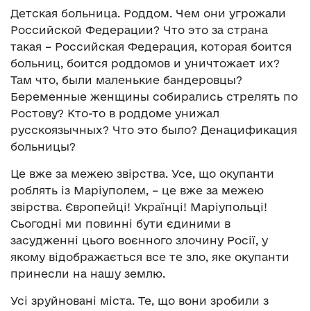
Детская больница. Роддом. Чем они угрожали
Российской Федерации? Что это за страна
такая – Российская Федерация, которая боится
больниц, боится роддомов и уничтожает их?
Там что, были маленькие бандеровцы?
Беременные женщины собирались стрелять по
Ростову? Кто-то в роддоме унижал
русскоязычных? Что это было? Денацификация
больницы?
Це вже за межею звірства. Усе, що окупанти
роблять із Маріуполем, – це вже за межею
звірства. Європейці! Українці! Маріупольці!
Сьогодні ми повинні бути єдиними в
засудженні цього воєнного злочину Росії, у
якому відображається все те зло, яке окупанти
принесли на нашу землю.
Усі зруйновані міста. Те, що вони зробили з