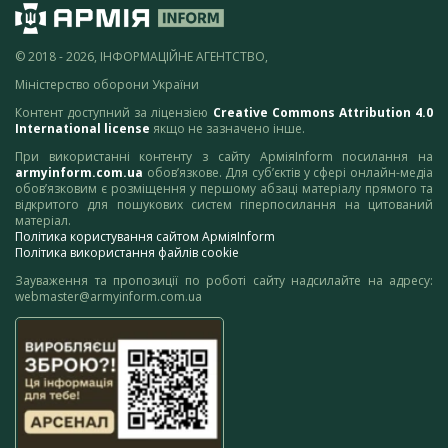
© 2018 - 2026, ІНФОРМАЦІЙНЕ АГЕНТСТВО,
Міністерство оборони України
Контент доступний за ліцензією
Creative Commons Attribution 4.0
International license
якщо не зазначено інше.
При використанні контенту з сайту АрміяInform посилання на
armyinform.com.ua
обов’язкове. Для суб’єктів у сфері онлайн-медіа
обов’язковим є розміщення у першому абзаці матеріалу прямого та
відкритого для пошукових систем гіперпосилання на цитований
матеріал.
Політика користування сайтом АрміяInform
Політика використання файлів cookie
Зауваження та пропозиції по роботі сайту надсилайте на адресу:
webmaster@armyinform.com.ua