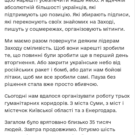
щоб нарешті убезпечити наше небо. Я вдячній
абсолютній більшості українців, які
підтримують цю позицію. Які збирають підписи,
які переконують своїх знайомих на Заході,
пишуть у соцмережах, організовують мітинги.
Ми маємо разом повернути деяким лідерам
Заходу сміливість. Щоб вони нарешті зробили
те, що повинні були зробити ще в перший день
вторгнення. Або закрити українське небо від
російських ракет і бомб, або дати нам бойові
літаки, щоб ми все зробили самі. Пауза без
рішення стала вже просто вбивчою.
Сьогодні нам вдалося організувати роботу трьох
гуманітарних коридорів. З міста Суми, з міст і
містечок Київської області та з Енергодара.
Загалом було врятовано близько 35 тисяч
людей. Завтра продовжимо. Готуємо шість