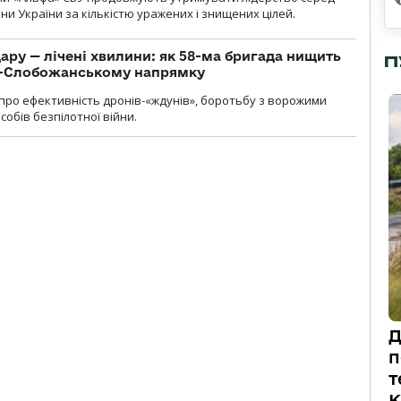
ни України за кількістю уражених і знищених цілей.
ару — лічені хвилини: як 58-ма бригада нищить
П
о-Слобожанському напрямку
и про ефективність дронів-«ждунів», боротьбу з ворожими
обів безпілотної війни.
Д
п
т
К