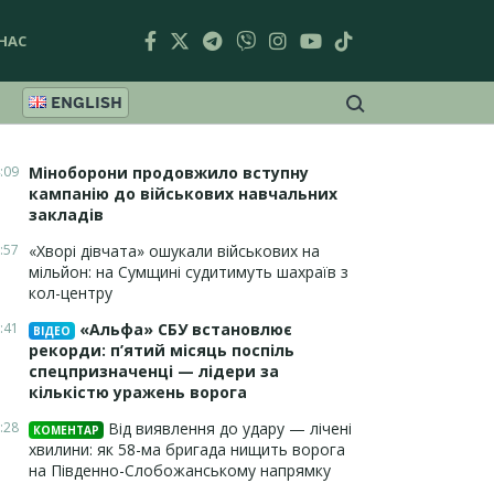
НАС
ENGLISH
:09
Міноборони продовжило вступну
кампанію до військових навчальних
закладів
:57
«Хворі дівчата» ошукали військових на
мільйон: на Сумщині судитимуть шахраїв з
кол-центру
:41
«Альфа» СБУ встановлює
ВІДЕО
рекорди: п’ятий місяць поспіль
спецпризначенці — лідери за
кількістю уражень ворога
:28
Від виявлення до удару — лічені
КОМЕНТАР
хвилини: як 58-ма бригада нищить ворога
на Південно-Слобожанському напрямку