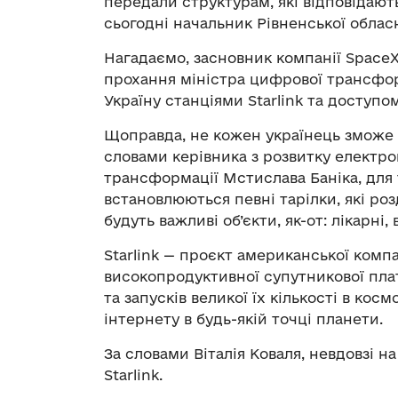
передали структурам, які відповідают
сьогодні начальник Рівненської обласно
Нагадаємо, засновник компанії Space
прохання міністра цифрової трансфо
Україну станціями Starlink та доступо
Щоправда, не кожен українець зможе п
словами керівника з розвитку електр
трансформації Мстислава Баніка, для т
встановлюються певні тарілки, які роз
будуть важливі об’єкти, як-от: лікарні,
Starlink — проєкт американської комп
високопродуктивної супутникової пла
та запусків великої їх кількості в ко
інтернету в будь-якій точці планети.
За словами Віталія Коваля, невдовзі 
Starlink.