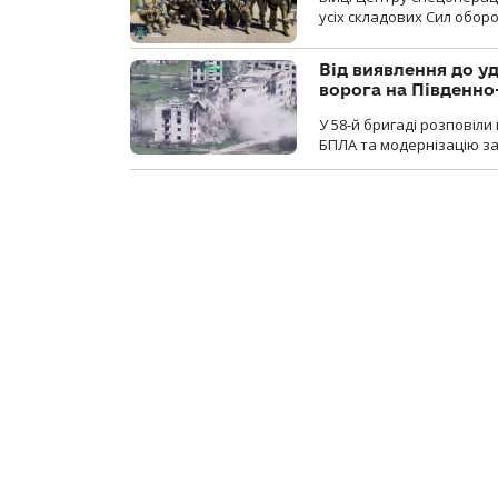
усіх складових Сил оборо
Від виявлення до уд
ворога на Південн
У 58-й бригаді розповіл
БПЛА та модернізацію зас