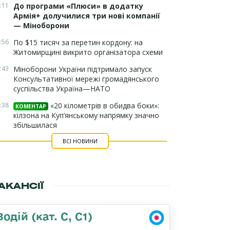
:11
До програми «Плюси» в додатку
Армія+ долучилися три нові компанії
— Міноборони
:56
По $15 тисяч за перетин кордону: на
Житомирщині викрито організатора схеми
:43
Міноборони України підтримало запуск
Консультативної мережі громадянського
суспільства Україна—НАТО
:38
«20 кілометрів в обидва боки»:
КОМЕНТАР
кілзона на Куп’янському напрямку значно
збільшилася
ВСІ НОВИНИ
АКАНСІЇ
Водій (кат. С, С1)