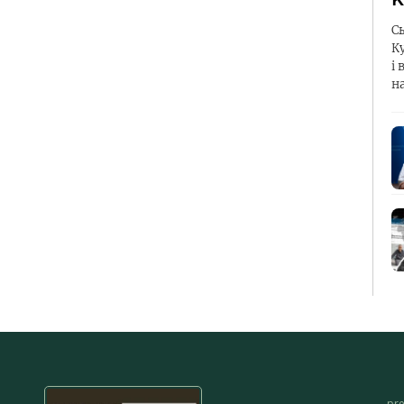
С
К
і 
н
pr