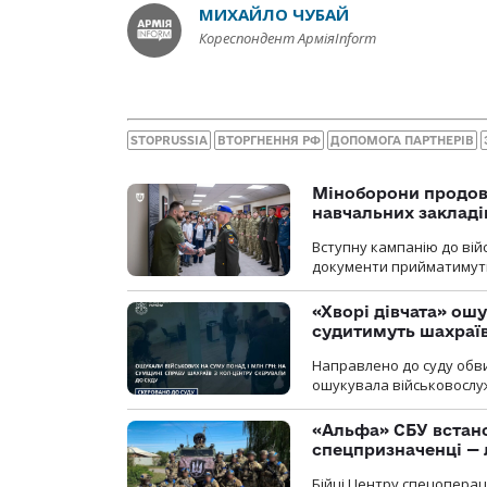
МИХАЙЛО ЧУБАЙ
Кореспондент АрміяInform
STOPRUSSIA
ВТОРГНЕННЯ РФ
ДОПОМОГА ПАРТНЕРІВ
Міноборони продов
навчальних закладі
Вступну кампанію до вій
документи прийматимуть 
«Хворі дівчата» ош
судитимуть шахраїв
Направлено до суду обви
ошукувала військовослуж
«Альфа» СБУ встано
спецпризначенці — 
Бійці Центру спецопера