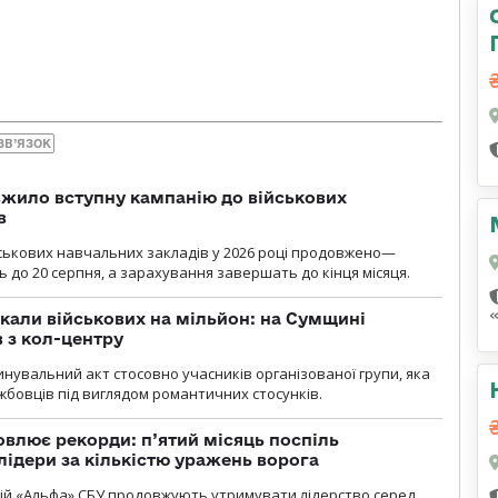
ЗВ’ЯЗОК
жило вступну кампанію до військових
в
ськових навчальних закладів у 2026 році продовжено—
до 20 серпня, а зарахування завершать до кінця місяця.
укали військових на мільйон: на Сумщині
 з кол-центру
нувальний акт стосовно учасників організованої групи, яка
бовців під виглядом романтичних стосунків.
влює рекорди: п’ятий місяць поспіль
лідери за кількістю уражень ворога
цій «Альфа» СБУ продовжують утримувати лідерство серед