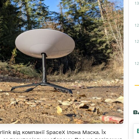
13
12
12
12
В
link від компанії SpaceX Ілона Маска. Їх