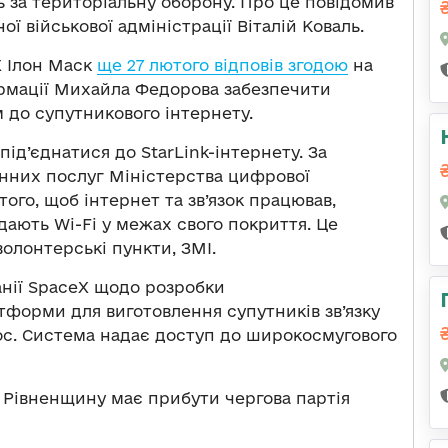
ь за територіальну оборону. Про це повідомив
ї військової адміністрації Віталій Коваль.
X Ілон Маск
ще 27 лютого відповів згодою
на
рмації Михайла Федорова забезпечити
м до супутникового інтернету.
ід’єднатися до StarLink-інтернету. За
онних послуг Міністерства цифрової
ого, щоб інтернет та зв’язок працював,
дають Wi-Fi у межах свого покриття. Це
 волонтерські пункти, ЗМІ.
анії SpaceX щодо розробки
тформи для виготовлення супутників зв’язку
смос. Система надає доступ до широкосмугового
на Рівненщину має прибути чергова партія