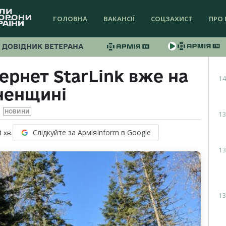
ГОЛОВНА
ВАКАНСІЇ
СОЦЗАХИСТ
ПРО 
ДОВІДНИК ВЕТЕРАНА
ернет StarLink вже на
14
ненщині
НОВИНИ
13
Слідкуйте за АрміяInform в Google
1
хв.
13
13