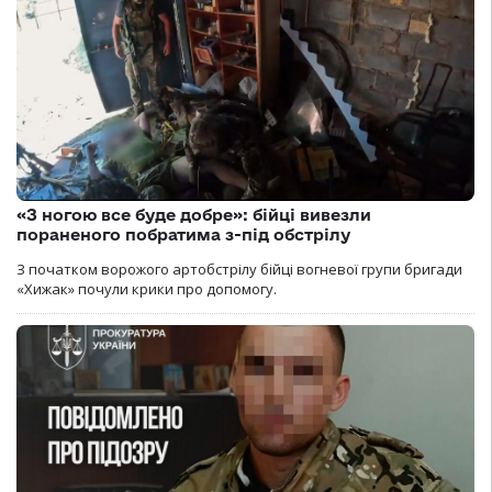
«З ногою все буде добре»: бійці вивезли
пораненого побратима з-під обстрілу
З початком ворожого артобстрілу бійці вогневої групи бригади
«Хижак» почули крики про допомогу.