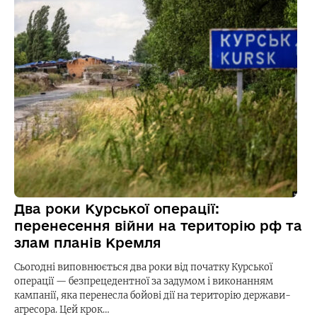
Два роки Курської операції:
перенесення війни на територію рф та
злам планів Кремля
Сьогодні виповнюється два роки від початку Курської
операції — безпрецедентної за задумом і виконанням
кампанії, яка перенесла бойові дії на територію держави-
агресора. Цей крок…