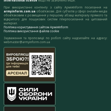
International license
якщо не зазначено інше.
При використанні контенту з сайту АрміяInform посилання на
armyinform.com.ua
обов’язкове. Для суб’єктів у сфері онлайн-медіа
обов’язковим є розміщення у першому абзаці матеріалу прямого та
відкритого для пошукових систем гіперпосилання на цитований
матеріал.
Політика користування сайтом АрміяInform
Політика використання файлів cookie
Зауваження та пропозиції по роботі сайту надсилайте на адресу:
webmaster@armyinform.com.ua