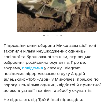
Підрозділи сили оборони Миколаєва цієї ночі
захопили кілька неушкоджених одиниць
колісної та броньованої техніки, стрілецьке
озброєння російських окупантів. Про це,
зокрема,
повідомив
у своєму Telegram
повідомив лідер Азовського руху Андрій
Білецький: «ТрО «Азов» у Миколаєві працює по
ворогу. Ось кілька одиниць відбитої й придатної
до експлуатації техніки та зброї у окупантів.
Не відстають від ТрО й інші підрозділи: