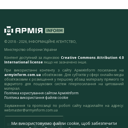
© 2018 - 2026, ІНФОРМАЦІЙНЕ АГЕНТСТВО,
Міністерство оборони України
Контент доступний за ліцензією
Creative Commons Attribution 4.0
International license
якщо не зазначено інше.
При використанні контенту з сайту АрміяInform посилання на
armyinform.com.ua
обов’язкове. Для суб’єктів у сфері онлайн-медіа
обов’язковим є розміщення у першому абзаці матеріалу прямого та
відкритого для пошукових систем гіперпосилання на цитований
матеріал.
Політика користування сайтом АрміяInform
Політика використання файлів cookie
Зауваження та пропозиції по роботі сайту надсилайте на адресу:
webmaster@armyinform.com.ua
Ми використовуємо файли cookie, щоб забезпечити