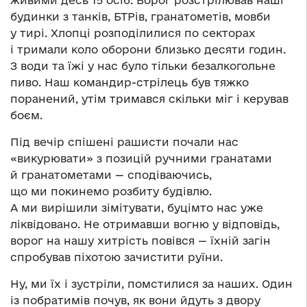
живими десь 15 осіб. Ворог розстрілював наші
будинки з танків, БТРів, гранатометів, мовби
у тирі. Хлопці розподілилися по секторах
і тримали коло оборони близько десяти годин.
З води та їжі у нас було тільки безалкогольне
пиво. Наш командир-стрілець був тяжко
поранений, утім тримався скільки міг і керував
боєм.
Під вечір спішені рашисти почали нас
«викурювати» з позицій ручними гранатами
й гранатометами — сподіваючись,
що ми покинемо розбиту будівлю.
А ми вирішили зімітувати, буцімто нас уже
ліквідовано. Не отримавши вогню у відповідь,
ворог на нашу хитрість повівся — їхній загін
спробував піхотою зачистити руїни.
Ну, ми їх і зустріли, помстилися за наших. Один
із побратимів почув, як вони йдуть з двору