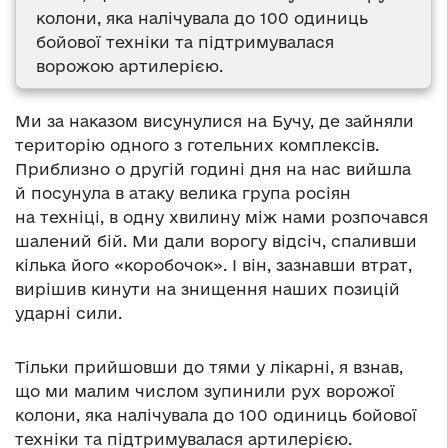
колони, яка налічувала до 100 одиниць
бойової техніки та підтримувалася
ворожою артилерією.
Ми за наказом висунулися на Бучу, де зайняли
територію одного з готельних комплексів.
Приблизно о другій годині дня на нас вийшла
й посунула в атаку велика група росіян
на техніці, в одну хвилину між нами розпочався
шалений бій. Ми дали ворогу відсіч, спаливши
кілька його «коробочок». І він, зазнавши втрат,
вирішив кинути на знищення наших позицій
ударні сили.
Тільки прийшовши до тями у лікарні, я взнав,
що ми малим числом зупинили рух ворожої
колони, яка налічувала до 100 одиниць бойової
техніки та підтримувалася артилерією.