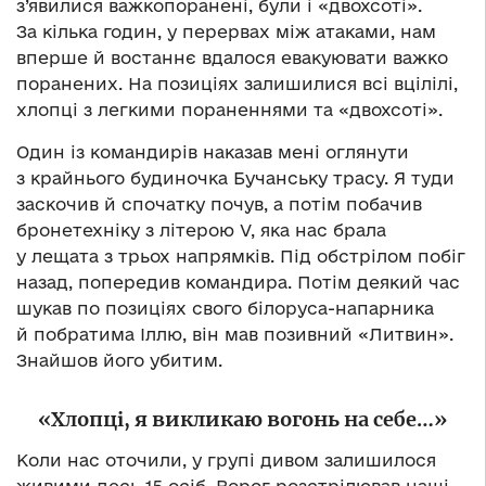
з’явилися важкопоранені, були і «двохсоті».
За кілька годин, у перервах між атаками, нам
вперше й востаннє вдалося евакуювати важко
поранених. На позиціях залишилися всі вцілілі,
хлопці з легкими пораненнями та «двохсоті».
Один із командирів наказав мені оглянути
з крайнього будиночка Бучанську трасу. Я туди
заскочив й спочатку почув, а потім побачив
бронетехніку з літерою V, яка нас брала
у лещата з трьох напрямків. Під обстрілом побіг
назад, попередив командира. Потім деякий час
шукав по позиціях свого білоруса-напарника
й побратима Іллю, він мав позивний «Литвин».
Знайшов його убитим.
«Хлопці, я викликаю вогонь на себе…»
Коли нас оточили, у групі дивом залишилося