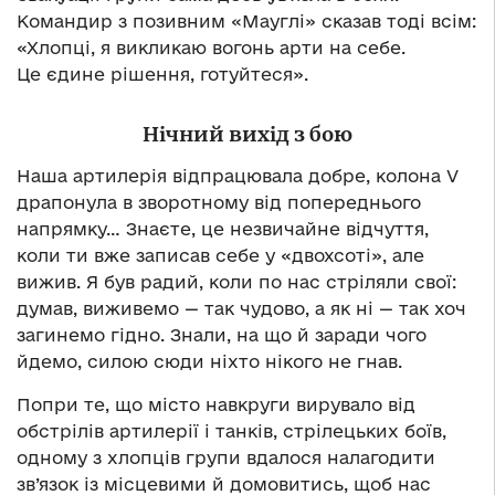
Командир з позивним «Мауглі» сказав тоді всім:
«Хлопці, я викликаю вогонь арти на себе.
Це єдине рішення, готуйтеся».
Нічний вихід з бою
Наша артилерія відпрацювала добре, колона V
драпонула в зворотному від попереднього
напрямку… Знаєте, це незвичайне відчуття,
коли ти вже записав себе у «двохсоті», але
вижив. Я був радий, коли по нас стріляли свої:
думав, виживемо — так чудово, а як ні — так хоч
загинемо гідно. Знали, на що й заради чого
йдемо, силою сюди ніхто нікого не гнав.
Попри те, що місто навкруги вирувало від
обстрілів артилерії і танків, стрілецьких боїв,
одному з хлопців групи вдалося налагодити
зв’язок із місцевими й домовитись, щоб нас