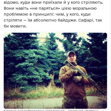
відомо, куди вони приїхали й у кого стріляють.
Вони навіть «не паряться» цією моральною
проблемою в принципі: чим, у кого, куди
стріляти — їм абсолютно байдуже. Сафарі, так
би мовити.
Білоруський доброволець Ілля Хрєнов — позивний «Литвин»