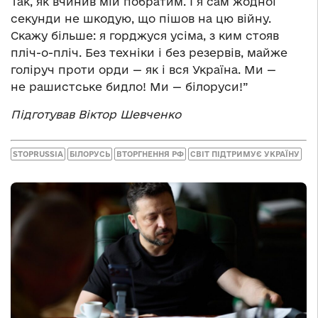
Так, як вчинив мій побратим. І я сам жодної
секунди не шкодую, що пішов на цю війну.
Скажу більше: я горджуся усіма, з ким стояв
пліч-о-пліч. Без техніки і без резервів, майже
голіруч проти орди — як і вся Україна. Ми —
не рашистське бидло! Ми — білоруси!”
Підготував Віктор Шевченко
STOPRUSSIA
БІЛОРУСЬ
ВТОРГНЕННЯ РФ
СВІТ ПІДТРИМУЄ УКРАЇНУ