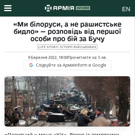
EN
«Ми білоруси, а не рашистське
бидло» — розповідь від першої
особи про бій за Бучу
LIFE STORY: ІСТОРІЇ ВІЙСЬКОВИХ
9 Березня 2022, 18:00
Прочитаєте за:
5
хв.
Слідкуйте за АрміяInform в Google
«
Позивний у мене «Кіт». Воюю із земляками-