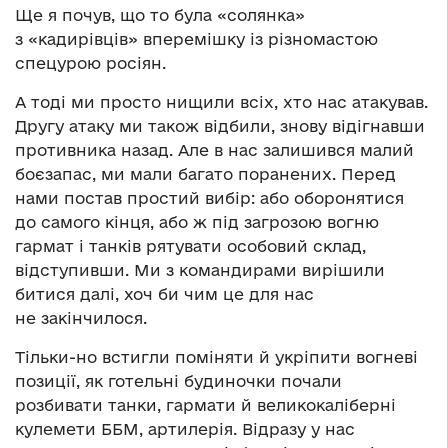
Ще я почув, що то була «солянка»
з «кадирівців» вперемішку із різномастою
спецурою росіян.
А тоді ми просто нищили всіх, хто нас атакував.
Другу атаку ми також відбили, знову відігнавши
противника назад. Але в нас залишився малий
боєзапас, ми мали багато поранених. Перед
нами постав простий вибір: або оборонятися
до самого кінця, або ж під загрозою вогню
гармат і танків рятувати особовий склад,
відступивши. Ми з командирами вирішили
битися далі, хоч би чим це для нас
не закінчилося.
Тільки-но встигли поміняти й укріпити вогневі
позиції, як готельні будиночки почали
розбивати танки, гармати й великокаліберні
кулемети ББМ, артилерія. Відразу у нас