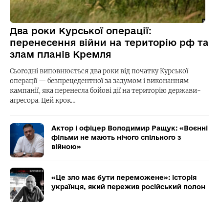
Два роки Курської операції:
перенесення війни на територію рф та
злам планів Кремля
Сьогодні виповнюється два роки від початку Курської
операції — безпрецедентної за задумом і виконанням
кампанії, яка перенесла бойові дії на територію держави-
агресора. Цей крок…
Актор і офіцер Володимир Ращук: «Воєнні
фільми не мають нічого спільного з
війною»
«Це зло має бути переможене»: історія
українця, який пережив російський полон