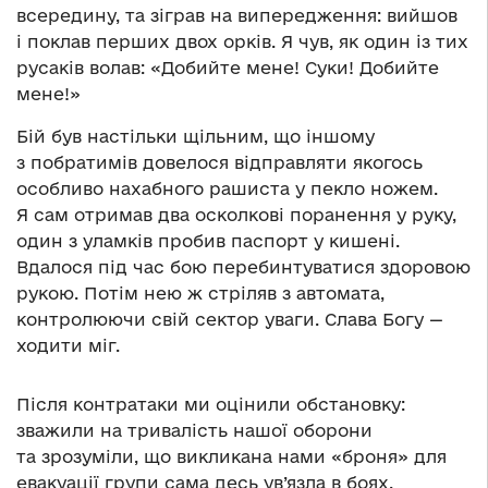
всередину, та зіграв на випередження: вийшов
і поклав перших двох орків. Я чув, як один із тих
русаків волав: «Добийте мене! Суки! Добийте
мене!»
Бій був настільки щільним, що іншому
з побратимів довелося відправляти якогось
особливо нахабного рашиста у пекло ножем.
Я сам отримав два осколкові поранення у руку,
один з уламків пробив паспорт у кишені.
Вдалося під час бою перебинтуватися здоровою
рукою. Потім нею ж стріляв з автомата,
контролюючи свій сектор уваги. Слава Богу —
ходити міг.
Після контратаки ми оцінили обстановку:
зважили на тривалість нашої оборони
та зрозуміли, що викликана нами «броня» для
евакуації групи сама десь ув’язла в боях.