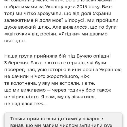
побратимами за Україну ще з 2015 року. Вже
тоді ми чітко зрозуміли, що від долі України
залежатиме й доля моєї Білорусі. Ми пройшли
дуже важкий шлях. Але виявилося, що то були
«квіточки» від росіян. «Ягідки» ми давимо
сьогодні.
Наша група прийняла бій під Бучею опівдні
3 березня. Багато хто з ветеранів, які були
посеред нас, усю історію війни росії з Україною
не бачили нічого жорсткішого, ніж
та колотнеча, у яку ми встряли. І в те,
що ми виживемо — через годину бою також
не вірив ніхто. Я сам, мушу зізнатися,
не надіявся теж…
Тільки прийшовши до тями у лікарні, я
взнав, що ми малим числом зупинили рух