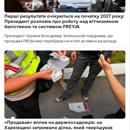
Перші результати очікуються на початку 2027 року:
Президент розповів про роботу над вітчизняною
балістикою та системою FREYJA
Президент України Володимир Зеленський повідомив, що
програма FREYJA вже перебуває на етапі активної реалізації.
«Продавав» вплив на держпосадовців: на
Харківщині затримали ділка, який «вирішував