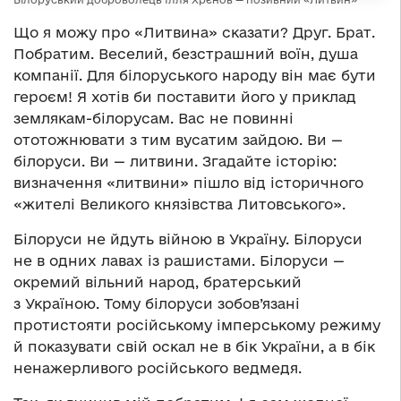
Що я можу про «Литвина» сказати? Друг. Брат.
Побратим. Веселий, безстрашний воїн, душа
компанії. Для білоруського народу він має бути
героєм! Я хотів би поставити його у приклад
землякам-білорусам. Вас не повинні
ототожнювати з тим вусатим зайдою. Ви —
білоруси. Ви — литвини. Згадайте історію:
визначення «литвини» пішло від історичного
«жителі Великого князівства Литовського».
Білоруси не йдуть війною в Україну. Білоруси
не в одних лавах із рашистами. Білоруси —
окремий вільний народ, братерський
з Україною. Тому білоруси зобов’язані
протистояти російському імперському режиму
й показувати свій оскал не в бік України, а в бік
ненажерливого російського ведмедя.