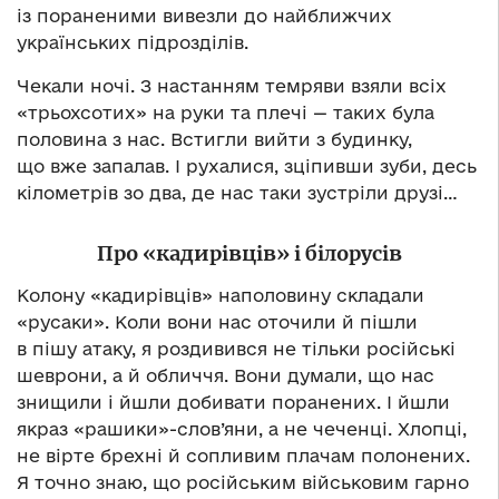
із пораненими вивезли до найближчих
українських підрозділів.
Чекали ночі. З настанням темряви взяли всіх
«трьохсотих» на руки та плечі — таких була
половина з нас. Встигли вийти з будинку,
що вже запалав. І рухалися, зціпивши зуби, десь
кілометрів зо два, де нас таки зустріли друзі…
Про «кадирівців» і білорусів
Колону «кадирівців» наполовину складали
«русаки». Коли вони нас оточили й пішли
в пішу атаку, я роздивився не тільки російські
шеврони, а й обличчя. Вони думали, що нас
знищили і йшли добивати поранених. І йшли
якраз «рашики»-слов’яни, а не чеченці. Хлопці,
не вірте брехні й сопливим плачам полонених.
Я точно знаю, що російським військовим гарно