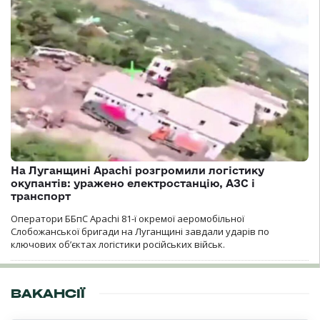
На Луганщині Apachi розгромили логістику
окупантів: уражено електростанцію, АЗС і
транспорт
Оператори ББпС Apachi 81-ї окремої аеромобільної
Слобожанської бригади на Луганщині завдали ударів по
ключових об’єктах логістики російських військ.
ВАКАНСІЇ