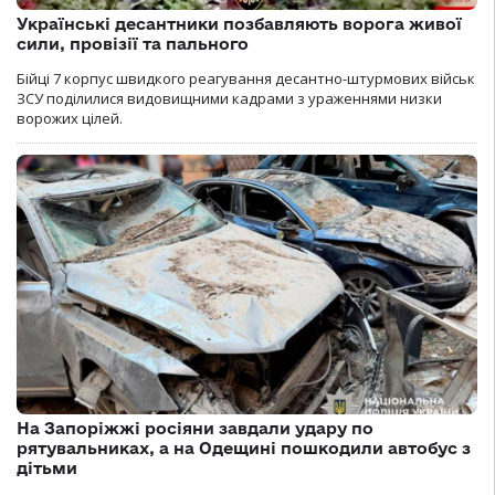
Українські десантники позбавляють ворога живої
сили, провізії та пального
Бійці 7 корпус швидкого реагування десантно-штурмових військ
ЗСУ поділилися видовищними кадрами з ураженнями низки
ворожих цілей.
На Запоріжжі росіяни завдали удару по
рятувальниках, а на Одещині пошкодили автобус з
дітьми