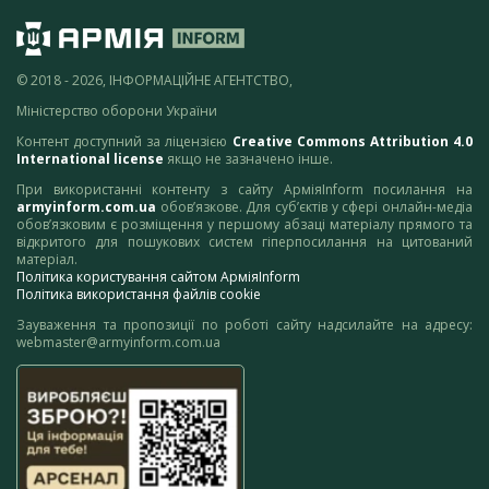
© 2018 - 2026, ІНФОРМАЦІЙНЕ АГЕНТСТВО,
Міністерство оборони України
Контент доступний за ліцензією
Creative Commons Attribution 4.0
International license
якщо не зазначено інше.
При використанні контенту з сайту АрміяInform посилання на
armyinform.com.ua
обов’язкове. Для суб’єктів у сфері онлайн-медіа
обов’язковим є розміщення у першому абзаці матеріалу прямого та
відкритого для пошукових систем гіперпосилання на цитований
матеріал.
Політика користування сайтом АрміяInform
Політика використання файлів cookie
Зауваження та пропозиції по роботі сайту надсилайте на адресу:
webmaster@armyinform.com.ua