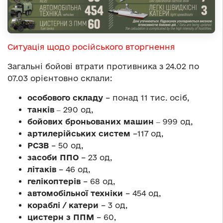
Ситуація щодо російського вторгнення
Загальні бойові втрати противника з 24.02 по
07.03 орієнтовно склали:
особового складу
– понад 11 тис. осіб,
танків
‒ 290 од,
бойових броньованих машин
‒ 999 од,
артилерійських систем
–117 од,
РСЗВ
– 50 од,
засоби ППО
– 23 од,
літаків
– 46 од,
гелікоптерів
– 68 од,
автомобільної техніки
– 454 од,
кораблі / катери
– 3 од,
цистерн з ППМ
– 60,