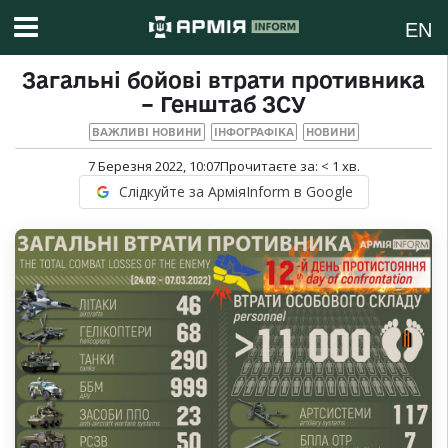
EN
Загальні бойові втрати противника
– Генштаб ЗСУ
ВАЖЛИВІ НОВИНИ
ІНФОГРАФІКА
НОВИНИ
7 Березня 2022, 10:07
Прочитаєте за:
< 1
хв.
Слідкуйте за АрміяInform в Google