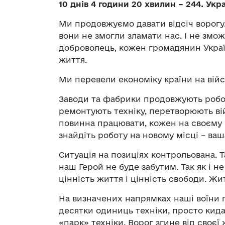
10 днів 4 години 20 хвилин – 244. Укр
Ми продовжуємо давати відсіч ворогу
вони не змогли зламати нас. І не змо
доброволець, кожен громадянин Украї
життя.
Ми перевели економіку країни на війс
Заводи та фабрики продовжують робот
ремонтують техніку, перетворюють ві
повинна працювати, кожен на своєму 
знайдіть роботу на новому місці – ва
Ситуація на позиціях контрольована. Та
наш Герой не буде забутим. Так як і 
цінність життя і цінність свободи. Жи
На визначених напрямках наші воїни п
десятки одиниць техніки, просто кида
«парк» техніки. Ворог згине від своєї 