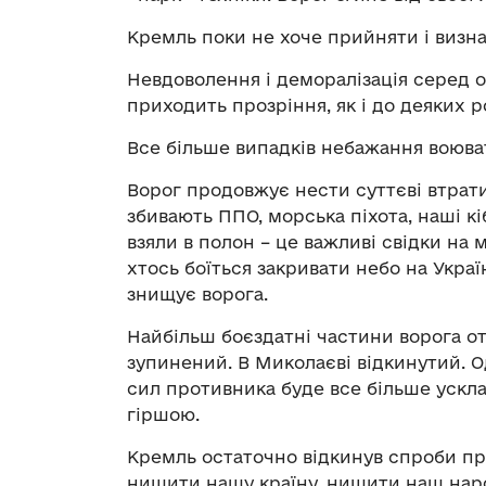
Кремль поки не хоче прийняти і визна
Невдоволення і деморалізація серед 
приходить прозріння, як і до деяких р
Все більше випадків небажання воюва
Ворог продовжує нести суттєві втрати.
збивають ППО, морська піхота, наші кіб
взяли в полон – це важливі свідки на
хтось боїться закривати небо на Укра
знищує ворога.
Найбільш боєздатні частини ворога от
зупинений. В Миколаєві відкинутий. 
сил противника буде все більше ускл
гіршою.
Кремль остаточно відкинув спроби пр
нищити нашу країну, нищити наш народ