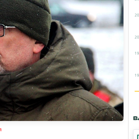
20
20
19
19
В
я