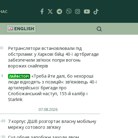
НАС
ENGLISH
30
Ретранслятори встановлювали під
обстрілами: у Харкові бійці 40-ї артбригади
забезпечили зв’язок попри вогонь
ворожих снайперів
14
«Треба йти далі, бо нехороші
ЛАЙФСТОРІ
люди відходять з позицій»: зв’язківець 40-ї
артилерійської бригади про
Слобожанський наступ, 155-й калібр і
Starlink
07.08.2026
:49
7 корпус ДШВ розгортає власну мобільну
мережу сотового зв’язку
:38
Суд обрав запобіжні заходи двом