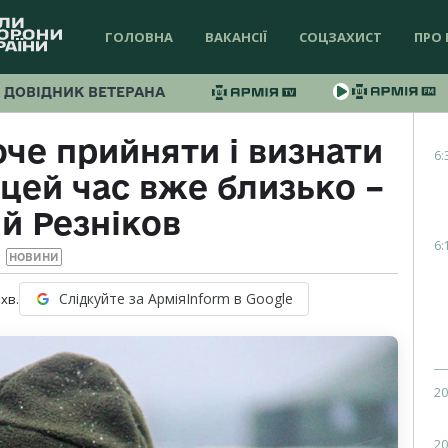
ГОЛОВНА
ВАКАНСІЇ
СОЦЗАХИСТ
ПРО 
ДОВІДНИК ВЕТЕРАНА
че прийняти і визнати
6:
 цей час вже близько –
й Резніков
6:
НОВИНИ
Слідкуйте за АрміяInform в Google
хв.
20
20