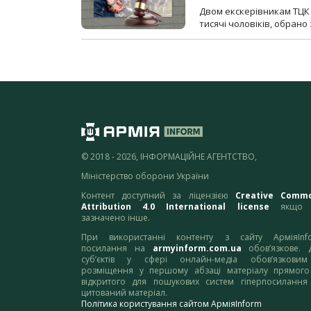
Двом екскерівникам ТЦК 
тисячі чоловіків, обрано
© 2018 - 2026, ІНФОРМАЦІЙНЕ АГЕНТСТВО,
Міністерство оборони України
Контент доступний за ліцензією
Creative Comm
Attribution 4.0 International license
якщо 
зазначено інше.
При використанні контенту з сайту АрміяInf
посилання на
armyinform.com.ua
обов’язкове. 
суб’єктів у сфері онлайн-медіа обов’язкови
розміщення у першому абзаці матеріалу прямого
відкритого для пошукових систем гіперпосилання
цитований матеріал.
Політика користування сайтом АрміяInform