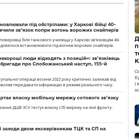
новлювали під обстрілами: у Харкові бійці 40-
печили зв’язок попри вогонь ворожих снайперів
Д
оверхівці біля танкового училища у Харкові зв’язківцям 40-
и довелося встановлювати під вогнем ворожих снайперів.
п
т
 нехороші люди відходять з позицій»: зв’язківець
К
ї бригади про Слобожанський наступ, 155-й
С
К
тупальної операції восени 2022 року критично залежав від
і 
озволяв передавати інформацію в режимі реального часу.
н
ртає власну мобільну мережу сотового зв’язку
вання ДШВ ЗСУ тестує власну LTE-мережу на лінії фронту.
і заходи двом екскерівникам ТЦК та СП на