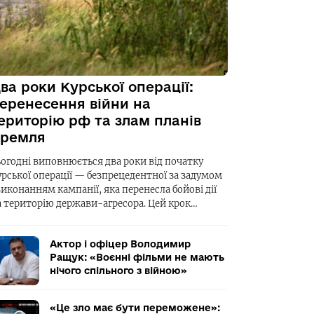
ва роки Курської операції:
еренесення війни на
ериторію рф та злам планів
ремля
ьогодні виповнюється два роки від початку
урської операції — безпрецедентної за задумом
виконанням кампанії, яка перенесла бойові дії
а територію держави-агресора. Цей крок…
Актор і офіцер Володимир
Ращук: «Воєнні фільми не мають
нічого спільного з війною»
«Це зло має бути переможене»: