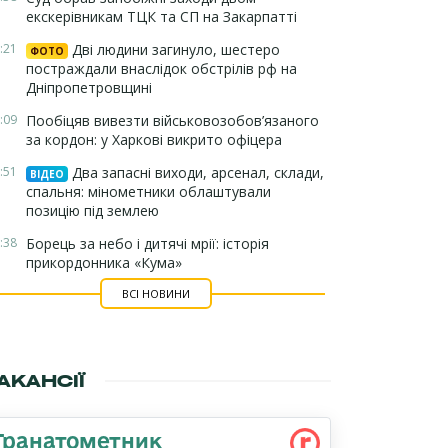
екскерівникам ТЦК та СП на Закарпатті
:21
Дві людини загинуло, шестеро
ФОТО
постраждали внаслідок обстрілів рф на
Дніпропетровщині
:09
Пообіцяв вивезти військовозобов’язаного
за кордон: у Харкові викрито офіцера
:51
Два запасні виходи, арсенал, склади,
ВІДЕО
спальня: мінометники облаштували
позицію під землею
:38
Борець за небо і дитячі мрії: історія
прикордонника «Кума»
ВСІ НОВИНИ
АКАНСІЇ
Гранатометник