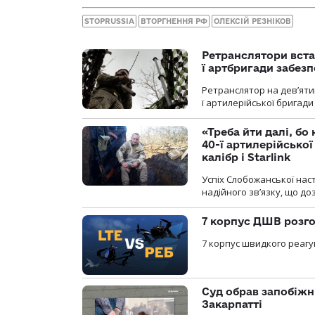
STOPRUSSIA
ВТОРГНЕННЯ РФ
ОЛЕКСІЙ РЕЗНІКОВ
Ретранслятори вста
ї артбригади забез
Ретранслятор на дев’ятип
ї артилерійської бригад
«Треба йти далі, бо
40-ї артилерійсько
калібр і Starlink
Успіх Слобожанської нас
надійного зв’язку, що д
7 корпус ДШВ розго
7 корпус швидкого реагу
Суд обрав запобіжн
Закарпатті