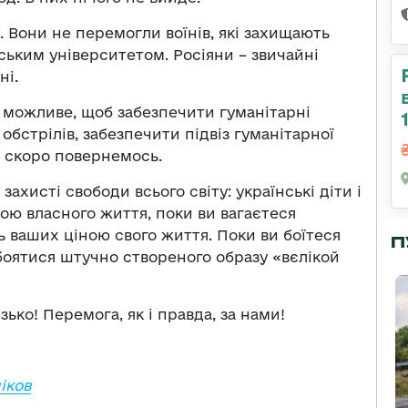
. Вони не перемогли воїнів, які захищають
вським університетом. Росіяни – звичайні
ні.
е можливе, щоб забезпечити гуманітарні
обстрілів, забезпечити підвіз гуманітарної
е скоро повернемось.
ахисті свободи всього світу: українські діти і
ною власного життя, поки ви вагаєтеся
ь ваших ціною свого життя. Поки ви боїтеся
П
боятися штучно створеного образу «вєлікой
ько! Перемога, як і правда, за нами!
іков