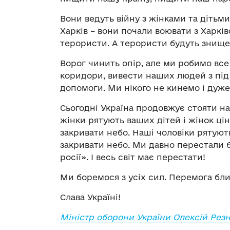
Вони ведуть війну з жінками та дітьми
Харків – вони почали воювати з Харкі
терористи. А терористи будуть знище
Ворог чинить опір, але ми робимо вс
коридори, вивести наших людей з під 
допомоги. Ми нікого не кинемо і дуж
Сьогодні Україна продовжує стояти на з
жінки рятують ваших дітей і жінок ці
закривати небо. Наші чоловіки рятуют
закривати небо. Ми давно перестали 
росії». І весь світ має перестати!
Ми боремося з усіх сил. Перемога близ
Слава Україні!
Міністр оборони України Олексій Резн