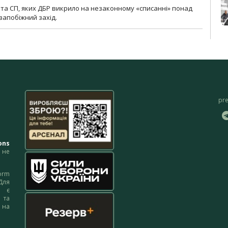
та СП, яких ДБР викрило на незаконному «списанні» понад
 запобіжний захід.
pr
ons
не
orm
Для
м є
 та
 на