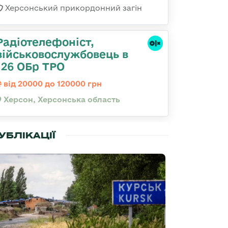
Херсонський прикордонний загін
Радіотелефоніст,
військовослужбовець в
126 ОБр ТРО
від 20000 до 120000 грн
Херсон, Херсонська область
УБЛІКАЦІЇ