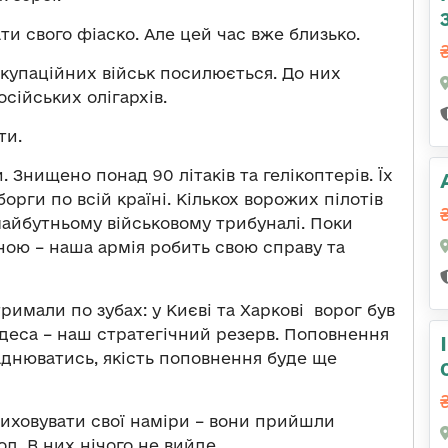
ти свого фіаско. Але цей час вже близько.
окупаційних військ посилюється. До них
осійських олігархів.
ти.
 Знищено понад 90 літаків та гелікоптерів. Їх
орги по всій країні. Кількох ворожих пілотів
 майбутньому військовому трибуналі. Поки
їною – наша армія робить свою справу та
римали по зубах: у Києві та Харкові ворог був
Одеса – наш стратегічний резерв. Поповнення
аднюватись, якість поповнення буде ще
иховувати свої наміри – вони прийшли
. В них нічого не вийде.