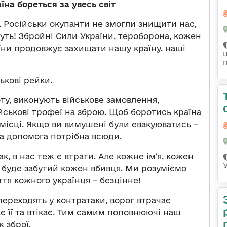
аїна бореться за увесь світ
. Російськи окупанти не змогли знищити нас,
жуть! Збройні Сили України, тероборона, кожен
ни продовжує захищати нашу країну, наші
ькові рейки.
у, виконують військове замовлення,
йськові трофеї на зброю. Щоб боротись країна
місці. Якщо ви вимушені були евакуюватись –
ша допомога потрібна всюди.
к, в нас теж є втрати. Але кожне ім‘я, кожен
не буде забутий кожен вбивця. Ми розуміємо
ття кожного українця – безцінне!
ереходять у контратаки, ворог втрачає
є її та втікає. Тим самим поповнюючі наш
ж зброї.