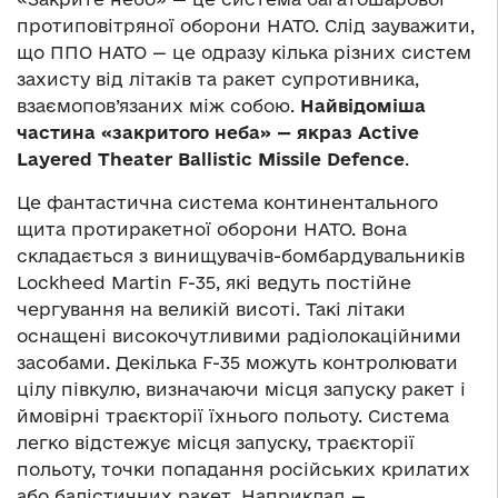
протиповітряної оборони НАТО. Слід зауважити,
що ППО НАТО — це одразу кілька різних систем
захисту від літаків та ракет супротивника,
взаємопов’язаних між собою.
Найвідоміша
частина «закритого неба» — якраз Active
Layered Theater Ballistic Missile Defence
.
Це фантастична система континентального
щита протиракетної оборони НАТО. Вона
складається з винищувачів-бомбардувальників
Lockheed Martin F-35, які ведуть постійне
чергування на великій висоті. Такі літаки
оснащені високочутливими радіолокаційними
засобами. Декілька F-35 можуть контролювати
цілу півкулю, визначаючи місця запуску ракет і
ймовірні траєкторії їхнього польоту. Система
легко відстежує місця запуску, траєкторії
польоту, точки попадання російських крилатих
або балістичних ракет. Наприклад —