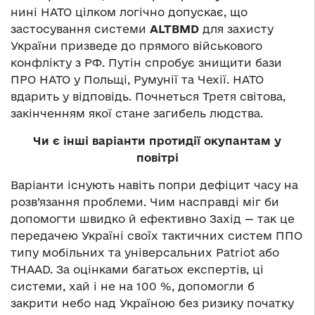
нині НАТО цілком логічно допускає, що
застосування системи
ALTBMD
для захисту
України призведе до прямого військового
конфлікту з РФ.
Путін спробує знищити бази
ПРО НАТО у Польщі, Румунії та Чехії. НАТО
вдарить у відповідь. Почнеться Третя світова,
закінченням якої стане загибель людства.
Чи є інші варіанти протидії окупантам у
повітрі
Варіанти існують навіть попри дефіцит часу на
розв’язання проблеми. Чим насправді міг би
допомогти швидко й ефективно Захід — так це
передачею Україні своїх тактичних систем ППО
типу мобільних та універсальних Patriot або
THAAD. За оцінками багатьох експертів, ці
системи, хай і не на 100 %, допомогли б
закрити небо над Україною без ризику початку