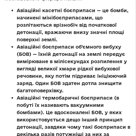
Авіаційні касетні боєприпаси
— це бомби,
начинені мінібоєприпасами, що
розлітаються врізнобіч від початкової
детонації, вражаючи внизу значні площі
поверхні землі.
Авіаційні боєприпаси об’ємного вибуху
(БОВ)
— їхній детонації на землі передує
вимірюване в мілісекундах розпилення у
вигляді великої хмари рідкої вибухової
речовини, яку потім підриває ініціюючий
заряд. Один БОВ здатен дотла знищити
багатоповерхівку.
Авіаційні термобаричні боєприпаси
(в
побуті їх називають вакуумними
бомбами).
Це вдосконалені БОВ, у яких
використовується дещо інший принцип
детонації, завдяки чому такі боєприпаси в
декілька разів потужніші за них за