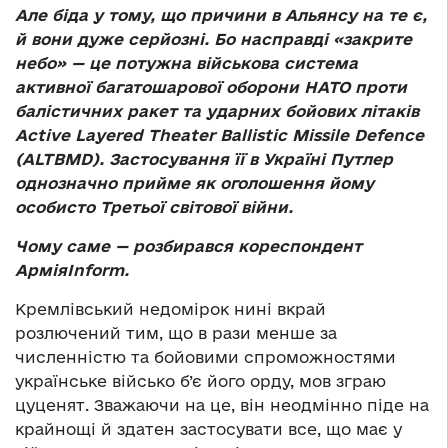
Але біда у тому, що причини в Альянсу на те є,
й вони дуже серйозні. Бо насправді «закрите
небо» — це потужна військова система
активної багатошарової оборони НАТО проти
балістичних ракет та ударних бойових літаків
Active Layered Theater Ballistic Missile Defence
(ALTBMD). Застосування її в Україні Путлер
однозначно прийме як оголошення йому
особисто Третьої світової війни.
Чому саме — розбирався кореспондент
АрміяInform.
Кремлівський недомірок нині вкрай
розлючений тим, що в рази менше за
численністю та бойовими спроможностями
українське військо б’є його орду, мов зграю
цуценят. Зважаючи на це, він неодмінно піде на
крайнощі й здатен застосувати все, що має у