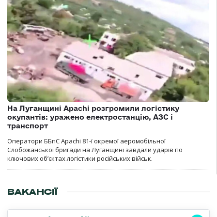
На Луганщині Apachi розгромили логістику
окупантів: уражено електростанцію, АЗС і
транспорт
Оператори ББпС Apachi 81-ї окремої аеромобільної
Слобожанської бригади на Луганщині завдали ударів по
ключових об’єктах логістики російських військ.
ВАКАНСІЇ