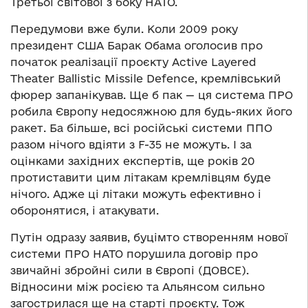
Третьої світової з боку НАТО.
Передумови вже були. Коли 2009 року
президент США Барак Обама оголосив про
початок реалізації проєкту
Active Layered
Theater Ballistic Missile Defence, кремлівський
фюрер запанікував. Ще б пак — ця система ПРО
робила Європу недосяжною для будь-яких його
ракет. Ба більше, всі російські системи ППО
разом нічого вдіяти з F-35 не можуть. І за
оцінками західних експертів, ще років 20
протиставити цим літакам кремлівцям буде
нічого. Адже ці літаки можуть ефективно і
оборонятися, і атакувати.
Путін одразу заявив, буцімто створенням нової
системи ПРО НАТО порушила договір про
звичайні збройні сили в Європі (
ДОВСЕ
).
Відносини між росією та Альянсом сильно
загострилася ще на старті проєкту. Тож