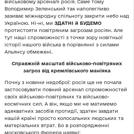
військовому арсеналі росія. Саме тому
Володимир Зеленський так наполегливо
зазиває міжнародну спільноту закрити небо над
Україною. Ні-ні, ми
ЗДАТНІ й БУДЕМО
протистояти повітряним загрозам росіян. Але
тут наші спроможності з точки зору новітньої
історії нашого війська в порівнянні з силами
Альянсу обмежені.
Справжній масштаб військово-повітряних
загроз від кремлівського маніяка
Почну з новини недоброї: росія ще не почала
застосовувати повний арсенал спроможностей
своїх військово-повітряних та військово-
космічних сил. А він, якщо ми не матимемо
адекватних засобів протидії, здатен завдати
нашій країні просто колосальних людських та
матеріальних втрат. Бо в розпорядженні
московського фюрера наявні: