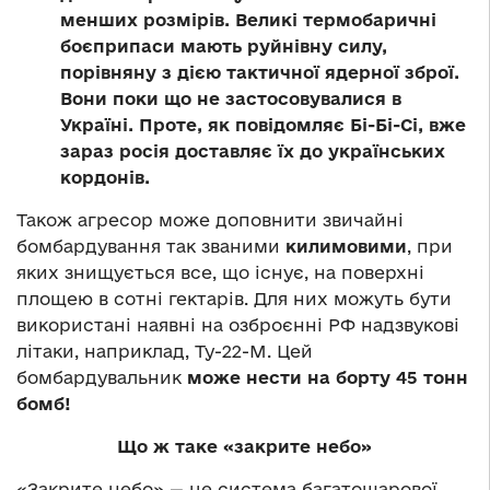
менших розмірів. Великі термобаричні
боєприпаси мають руйнівну силу,
порівняну з дією тактичної ядерної зброї.
Вони поки що не застосовувалися в
Україні. Проте,
як повідомляє Бі-Бі-Сі
, вже
зараз росія доставляє їх до українських
кордонів.
Також агресор може доповнити звичайні
бомбардування так званими
килимовими
,
при
яких знищується все, що існує, на поверхні
площею в сотні гектарів. Для них можуть бути
використані
наявні на озброєнні РФ надзвукові
літаки
, наприклад, Ту-22-М. Цей
бомбардувальник
може нести на борту 45 тонн
бомб!
Що ж таке «закрите небо»
«Закрите небо» — це система багатошарової