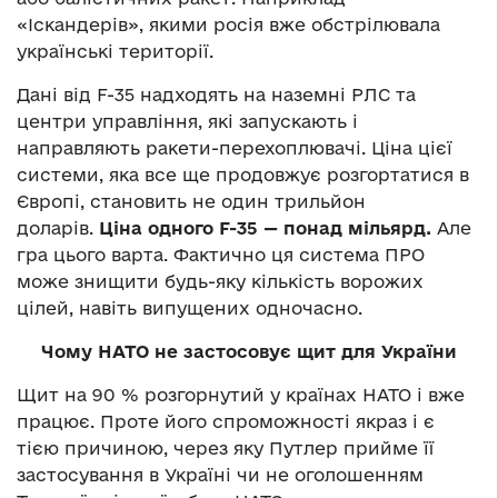
«Іскандерів», якими росія вже обстрілювала
українські території.
Дані від F-35 надходять на наземні РЛС та
центри управління, які запускають і
направляють ракети-перехоплювачі. Ціна цієї
системи, яка все ще продовжує розгортатися в
Європі, становить не один трильйон
доларів.
Ціна
одного F-35 — понад мільярд.
Але
гра цього варта. Фактично ця система ПРО
може знищити будь-яку кількість ворожих
цілей, навіть випущених одночасно.
Чому НАТО не застосовує щит для України
Щит
на 90 % розгорнутий у країнах НАТО
і вже
працює. Проте його спроможності якраз і є
тією причиною, через яку Путлер прийме її
застосування в Україні чи не оголошенням