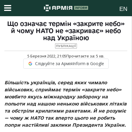
EN
Що означає термін «закрите небо»
й чому НАТО не «закриває» небо
над Україною
ПУБЛІКАЦІЇ
5 Березня 2022, 21:05
Прочитаєте за:
5
хв.
Слідкуйте за АрміяInform в Google
Більшість українців, серед яких чимало
військових, сприймає термін «закрите небо»
мовбито якусь міжнародну заборону на
польоти над нашою ненькою військових літаків
та обстріли крилатими ракетами. Й не розуміє
— чому ж НАТО так вперто цього не робить
попри настійливі заклики Президента України.