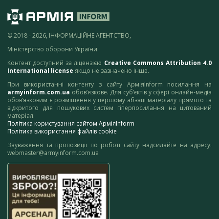
© 2018 - 2026, ІНФОРМАЦІЙНЕ АГЕНТСТВО,
Міністерство оборони України
Контент доступний за ліцензією
Creative Commons Attribution 4.0
International license
якщо не зазначено інше.
При використанні контенту з сайту АрміяInform посилання на
armyinform.com.ua
обов’язкове. Для суб’єктів у сфері онлайн-медіа
обов’язковим є розміщення у першому абзаці матеріалу прямого та
відкритого для пошукових систем гіперпосилання на цитований
матеріал.
Політика користування сайтом АрміяInform
Політика використання файлів cookie
Зауваження та пропозиції по роботі сайту надсилайте на адресу:
webmaster@armyinform.com.ua