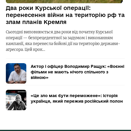
Два роки Курської операції:
перенесення війни на територію рф та
злам планів Кремля
Сьогодні виповнюється два роки від початку Курської
операції — безпрецедентної за задумом і виконанням
кампанії, яка перенесла бойові дії на територію держави-
агресора. Цей крок…
Актор і офіцер Володимир Ращук: «Воєнні
фільми не мають нічого спільного з
війною»
«Це зло має бути переможене»: історія
українця, який пережив російський полон