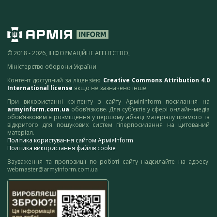
© 2018 - 2026, ІНФОРМАЦІЙНЕ АГЕНТСТВО,
Міністерство оборони України
Контент доступний за ліцензією
Creative Commons Attribution 4.0
International license
якщо не зазначено інше.
При використанні контенту з сайту АрміяInform посилання на
armyinform.com.ua
обов’язкове. Для суб’єктів у сфері онлайн-медіа
обов’язковим є розміщення у першому абзаці матеріалу прямого та
відкритого для пошукових систем гіперпосилання на цитований
матеріал.
Політика користування сайтом АрміяInform
Політика використання файлів cookie
Зауваження та пропозиції по роботі сайту надсилайте на адресу:
webmaster@armyinform.com.ua