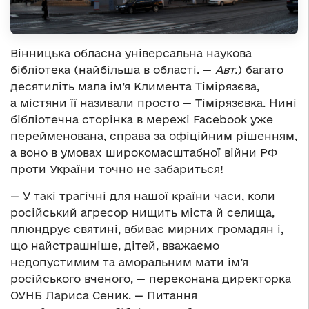
Вінницька обласна універсальна наукова
бібліотека (найбільша в області. —
Авт.
) багато
десятиліть мала ім’я Климента Тімірязєва,
а містяни її називали просто — Тімірязєвка. Нині
бібліотечна сторінка в мережі Facebook уже
перейменована, справа за офіційним рішенням,
а воно в умовах широкомасштабної війни РФ
проти України точно не забариться!
— У такі трагічні для нашої країни часи, коли
російський агресор нищить міста й селища,
плюндрує святині, вбиває мирних громадян і,
що найстрашніше, дітей, вважаємо
недопустимим та аморальним мати ім’я
російського вченого, — переконана директорка
ОУНБ Лариса Сеник. — Питання