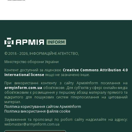
© 2018 - 2026, ІНФОРМАЦІЙНЕ АГЕНТСТВО,
Міністерство оборони України
Контент доступний за ліцензією
Creative Commons Attribution 4.0
International license
якщо не зазначено інше.
При використанні контенту з сайту АрміяInform посилання на
armyinform.com.ua
обов’язкове. Для суб’єктів у сфері онлайн-медіа
обов’язковим є розміщення у першому абзаці матеріалу прямого та
відкритого для пошукових систем гіперпосилання на цитований
матеріал.
Політика користування сайтом АрміяInform
Політика використання файлів cookie
Зауваження та пропозиції по роботі сайту надсилайте на адресу:
webmaster@armyinform.com.ua