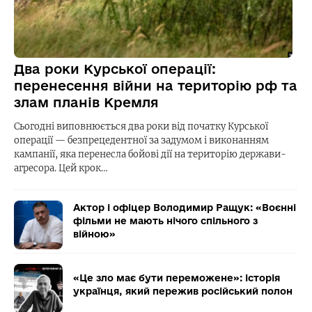
Два роки Курської операції:
перенесення війни на територію рф та
злам планів Кремля
Сьогодні виповнюється два роки від початку Курської
операції — безпрецедентної за задумом і виконанням
кампанії, яка перенесла бойові дії на територію держави-
агресора. Цей крок…
Актор і офіцер Володимир Ращук: «Воєнні
фільми не мають нічого спільного з
війною»
«Це зло має бути переможене»: історія
українця, який пережив російський полон