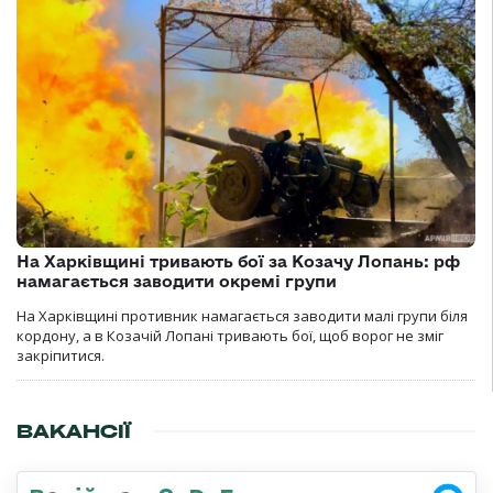
На Харківщині тривають бої за Козачу Лопань: рф
намагається заводити окремі групи
На Харківщині противник намагається заводити малі групи біля
кордону, а в Козачій Лопані тривають бої, щоб ворог не зміг
закріпитися.
ВАКАНСІЇ