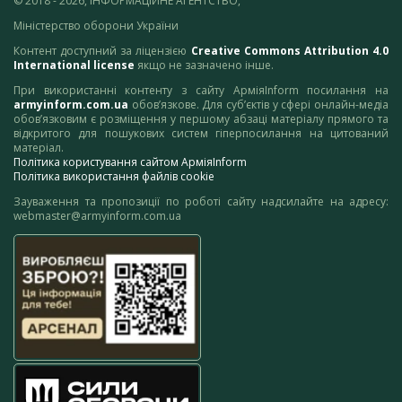
© 2018 - 2026, ІНФОРМАЦІЙНЕ АГЕНТСТВО,
Міністерство оборони України
Контент доступний за ліцензією
Creative Commons Attribution 4.0
International license
якщо не зазначено інше.
При використанні контенту з сайту АрміяInform посилання на
armyinform.com.ua
обов’язкове. Для суб’єктів у сфері онлайн-медіа
обов’язковим є розміщення у першому абзаці матеріалу прямого та
відкритого для пошукових систем гіперпосилання на цитований
матеріал.
Політика користування сайтом АрміяInform
Політика використання файлів cookie
Зауваження та пропозиції по роботі сайту надсилайте на адресу:
webmaster@armyinform.com.ua