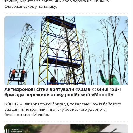
техніку, укриття та логістичний хаб ворога на Північно-
Слобожанському напрямку.
Антидронові сітки врятували «Хамві»: бійці 128-ї
бригади пережили атаку російської «Молнії»
Бійці 128-ї Закарпатської бригади, повертаючись із бойового
завдання, потрапили під атаку російського ударного
безпілотника «Молнія».