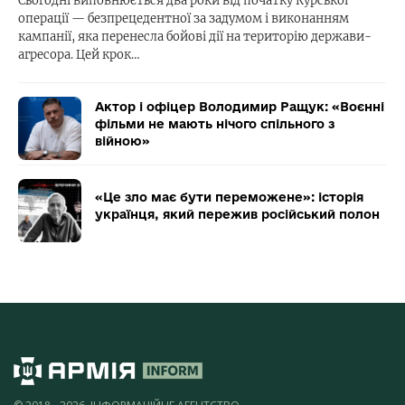
Сьогодні виповнюється два роки від початку Курської
операції — безпрецедентної за задумом і виконанням
кампанії, яка перенесла бойові дії на територію держави-
агресора. Цей крок…
Актор і офіцер Володимир Ращук: «Воєнні
фільми не мають нічого спільного з
війною»
«Це зло має бути переможене»: історія
українця, який пережив російський полон