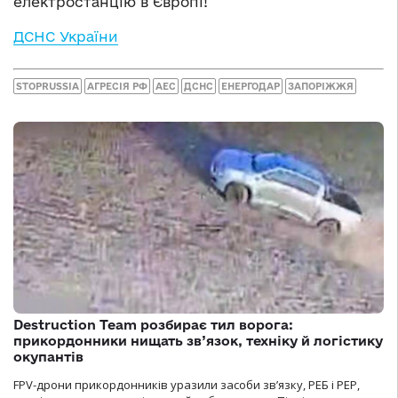
електростанцію в Європі!
ДСНС України
STOPRUSSIA
АГРЕСІЯ РФ
АЕС
ДСНС
ЕНЕРГОДАР
ЗАПОРІЖЖЯ
Destruction Team розбирає тил ворога:
прикордонники нищать зв’язок, техніку й логістику
окупантів
FPV-дрони прикордонників уразили засоби зв’язку, РЕБ і РЕР,