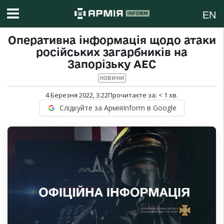
EN
Оперативна інформація щодо атаки
російських загарбників на
Запорізьку АЕС
НОВИНИ
4 Березня 2022, 3:22
Прочитаєте за:
< 1
хв.
Слідкуйте за АрміяInform в Google