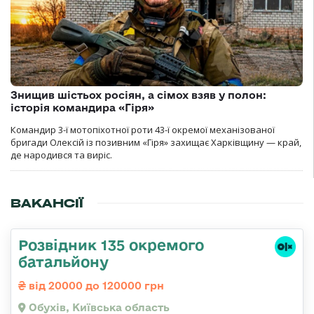
Знищив шістьох росіян, а сімох взяв у полон:
історія командира «Гіря»
Командир 3-ї мотопіхотної роти 43-ї окремої механізованої
бригади Олексій із позивним «Гіря» захищає Харківщину — край,
де народився та виріс.
ВАКАНСІЇ
Розвідник 135 окремого
батальйону
від 20000 до 120000 грн
Обухів, Київська область