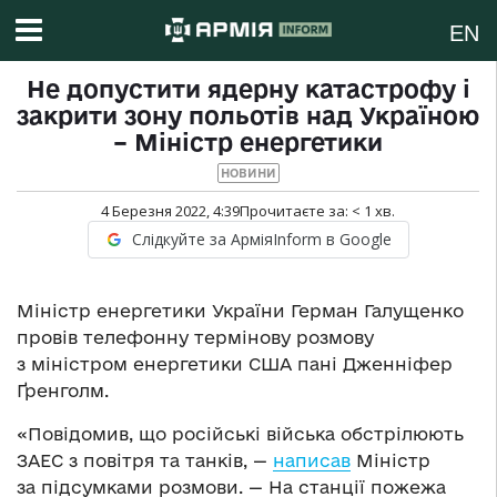
EN
Не допустити ядерну катастрофу і
закрити зону польотів над Україною
– Міністр енергетики
НОВИНИ
4 Березня 2022, 4:39
Прочитаєте за:
< 1
хв.
Слідкуйте за АрміяInform в Google
Міністр енергетики України Герман Галущенко
провів телефонну термінову розмову
з міністром енергетики США пані Дженніфер
Ґренголм.
«Повідомив, що російські війська обстрілюють
ЗАЕС з повітря та танків, —
написав
Міністр
за підсумками розмови. — На станції пожежа