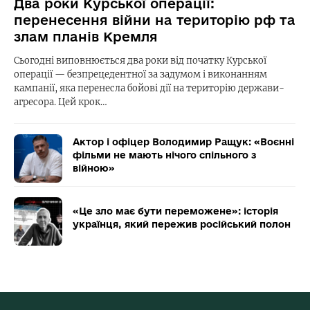
Два роки Курської операції:
перенесення війни на територію рф та
злам планів Кремля
Сьогодні виповнюється два роки від початку Курської
операції — безпрецедентної за задумом і виконанням
кампанії, яка перенесла бойові дії на територію держави-
агресора. Цей крок…
Актор і офіцер Володимир Ращук: «Воєнні
фільми не мають нічого спільного з
війною»
«Це зло має бути переможене»: історія
українця, який пережив російський полон