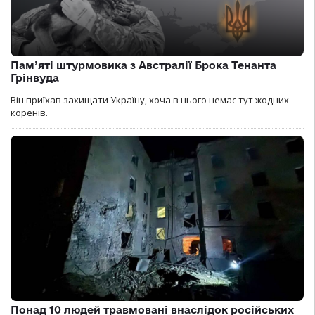
Пам’яті штурмовика з Австралії Брока Тенанта
Грінвуда
Він приїхав захищати Україну, хоча в нього немає тут жодних
коренів.
Понад 10 людей травмовані внаслідок російських