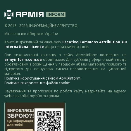
© 2018 - 2026, ІНФОРМАЦІЙНЕ АГЕНТСТВО,
Міністерство оборони України
Контент доступний за ліцензією
Creative Commons Attribution 4.0
International license
якщо не зазначено інше.
При використанні контенту з сайту АрміяInform посилання на
armyinform.com.ua
обов’язкове. Для суб’єктів у сфері онлайн-медіа
обов’язковим є розміщення у першому абзаці матеріалу прямого та
відкритого для пошукових систем гіперпосилання на цитований
матеріал.
Політика користування сайтом АрміяInform
Політика використання файлів cookie
Зауваження та пропозиції по роботі сайту надсилайте на адресу:
webmaster@armyinform.com.ua