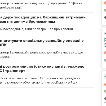
димир Зеленський повідомив, що програма FREYJA вже
ної реалізації.
а держпосадовців: на Харківщині затримали
ував питання» з бронюванням
и посередника, який брав гроші за бронювання.
підготувати спеціальну санкційну операцію
 ОПК
димир Зеленський провів координаційну нараду щодо
 росії.
i розгромили логістику окупантів: уражено
С і транспорт
1-ї окремої аеромобільної Слобожанської бригади на
 по ключових об’єктах логістики російських військ.