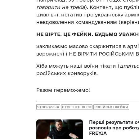
говорити не треба
). Контент, що публі
цивільні, негатив про українську армі
невдоволення командуванням (керівн
НЕ ВІРТЕ. ЦЕ ФЕЙКИ. БУДЬМО УВАЖН
Закликаємо масово скаржитися в адмі
ворожнечі і НЕ ВІРИТИ РОСІЙСЬКИМ
Хіба можуть наші воїни тікати (
дивітьс
російських криворуків.
Разом переможемо!
STOPRUSSIA
ВТОРГНЕННЯ РФ
РОСІЙСЬКІ ФЕЙКИ
Перші результати о
розповів про робот
FREYJA