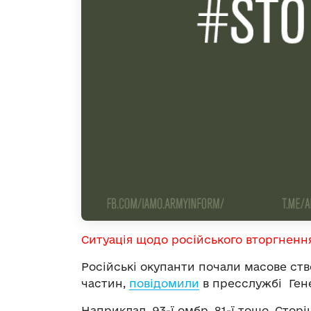
Ситуація щодо російського вторгненн
Російські окупанти почали масове ст
частин,
повідомили
в пресслужбі Гене
Наприклад, 93-ї омбр, 81-ї тощо. Стор