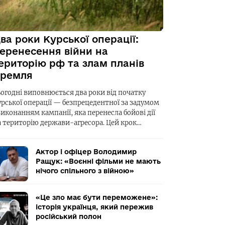
ва роки Курської операції:
еренесення війни на
ериторію рф та злам планів
ремля
ьогодні виповнюється два роки від початку
урської операції — безпрецедентної за задумом
виконанням кампанії, яка перенесла бойові дії
а територію держави-агресора. Цей крок…
Актор і офіцер Володимир
Ращук: «Воєнні фільми не мають
нічого спільного з війною»
«Це зло має бути переможене»:
історія українця, який пережив
російський полон