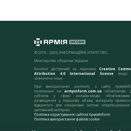
© 2018 - 2026, ІНФОРМАЦІЙНЕ АГЕНТСТВО,
Міністерство оборони України
Контент доступний за ліцензією
Creative Comm
Attribution 4.0 International license
якщо 
зазначено інше.
При використанні контенту з сайту АрміяInf
посилання на
armyinform.com.ua
обов’язкове. 
суб’єктів у сфері онлайн-медіа обов’язкови
розміщення у першому абзаці матеріалу прямого
відкритого для пошукових систем гіперпосилання
цитований матеріал.
Політика користування сайтом АрміяInform
Політика використання файлів cookie
Зауваження та пропозиції по роботі сайту надсилайте