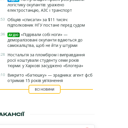
логістику окупантів: уражено
електростанцію, АЗС і транспорт
:53
Обіцяв «списати» за $11 тисяч:
підполковник НГУ постане перед судом
:36
«Підірвали собі ноги» —
АУДІО
деморалізовані окупанти вдаються до
самокаліцтва, щоб не йти у штурми
:28
Ностальгія за пломбіром і виправдання
росії коштували студенту семи років
тюрми: у Харкові засуджено «блогера»
:10
Викрито «батюшку» — зрадника: агент фсб
отримав 15 років ув’язнення
ВСІ НОВИНИ
АКАНСІЇ