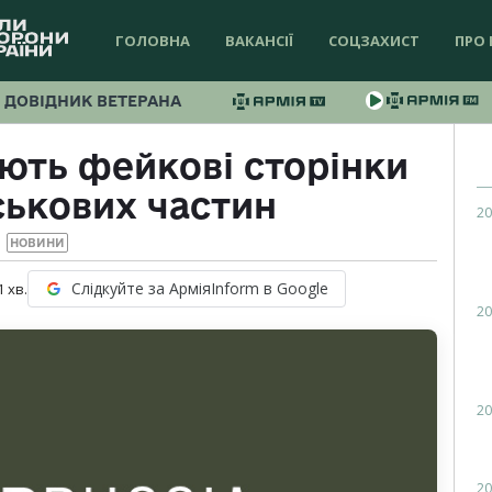
ГОЛОВНА
ВАКАНСІЇ
СОЦЗАХИСТ
ПРО 
ДОВІДНИК ВЕТЕРАНА
ють фейкові сторінки
ськових частин
20
НОВИНИ
Слідкуйте за АрміяInform в Google
1
хв.
20
20
20