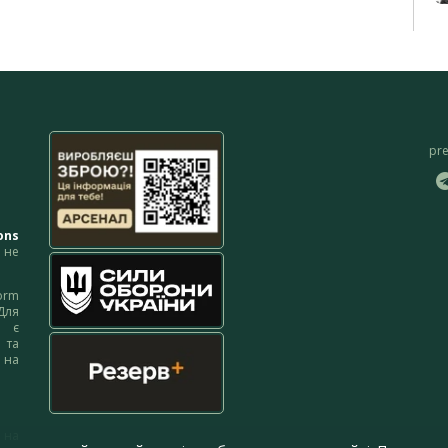
pr
ons
не
orm
Для
м є
 та
 на
 на