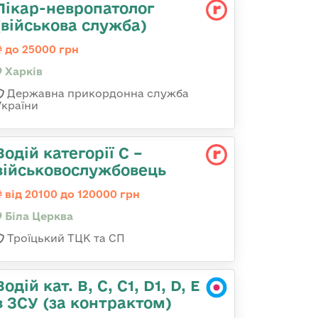
Лікар-невропатолог
(військова служба)
до 25000 грн
Харків
Державна прикордонна служба
України
Водій категорії С –
військовослужбовець
від 20100 до 120000 грн
Біла Церква
Троїцький ТЦК та СП
Водій кат. В, С, С1, D1, D, E
в ЗСУ (за контрактом)