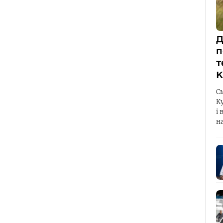
Д
п
т
К
С
К
і 
н