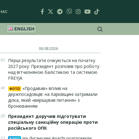
НАС
ENGLISH
06.08.2026
:51
Перші результати очікуються на початку
2027 року: Президент розповів про роботу
над вітчизняною балістикою та системою
FREYJA
:41
«Продавав» вплив на
ФОТО
держпосадовців: на Харківщині затримали
ділка, який «вирішував питання» з
бронюванням
:25
Президент доручив підготувати
спеціальну санкційну операцію проти
російського ОПК
:11
На Луганщині Apachi розгромили
ВІДЕО