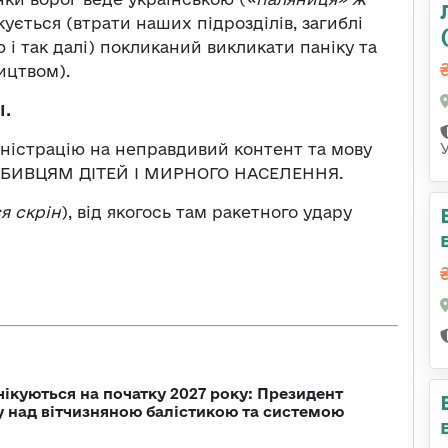
кується (втрати наших підрозділів, загиблі
ю і так далі) покликаний викликати паніку та
ицтвом).
І.
ністрацію на неправдивий контент та мову
 ВБИВЦЯМ ДІТЕЙ І МИРНОГО НАСЕЛЕННЯ.
я скрін
), від якогось там ракетного удару
чікуються на початку 2027 року: Президент
у над вітчизняною балістикою та системою