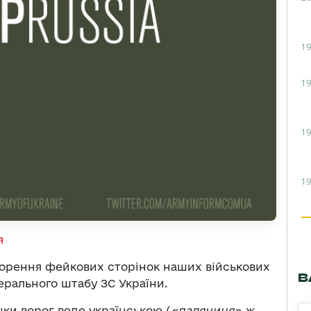
19
19
19
19
я
ворення фейкових сторінок наших військових
В
рального штабу ЗС України.
інки ворог веде українською (
«
паляниця
»
ж