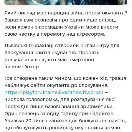
Який вигляд має народна війна проти окупанта?
Зараз я вам розповім про один лише епізод,
коли кожен з громадян України може внести
свою частку в перемогу над агресором.
Львівські ІТ-фахівці створили онлайн-гру для
блокування сайтів окупантів. Просять
долучатися всіх, хто має смартфон
чи комп’ютер.
Гра створена таким чином, що кожен хід гравця
наближує сайти окупанта до блокування.
https://playforukraine.live/#howitworks2
—
числова головоломка, для розгадування якої
необхідні лише базові знання арифметики.
Один гравець за одну годину гри надсилає
близько 20 тисяч запитів для блокування сайтів,
що обслуговують російську окупаційну армію.