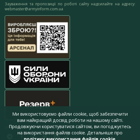
Зауваження та пропозиції по роботі сайту надсилайте на адресу:
webmaster@armyinform.com.ua
Ми використовуємо файли cookie, щоб забезпечити
вам найкращий досвід роботи на нашому сайті.
Продовжуючи користуватися сайтом, ви погоджуєтесь
press@armyinform.com.ua
на використання файлів cookie. Детальніше про
політику використання файлів cookie
.