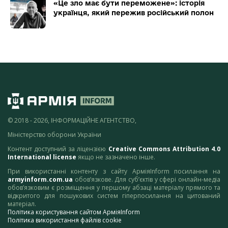
«Це зло має бути переможене»: історія
українця, який пережив російський полон
© 2018 - 2026, ІНФОРМАЦІЙНЕ АГЕНТСТВО,
Міністерство оборони України
Контент доступний за ліцензією
Creative Commons Attribution 4.0
International license
якщо не зазначено інше.
При використанні контенту з сайту АрміяInform посилання на
armyinform.com.ua
обов’язкове. Для суб’єктів у сфері онлайн-медіа
обов’язковим є розміщення у першому абзаці матеріалу прямого та
відкритого для пошукових систем гіперпосилання на цитований
матеріал.
Політика користування сайтом АрміяInform
Політика використання файлів cookie