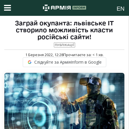
EN
Заграй окупанта: львівське IT
створило можливість класти
російські сайти!
ПУБЛІКАЦІЇ
1 Березня 2022, 12:28
Прочитаєте за:
< 1
хв.
Слідкуйте за АрміяInform в Google