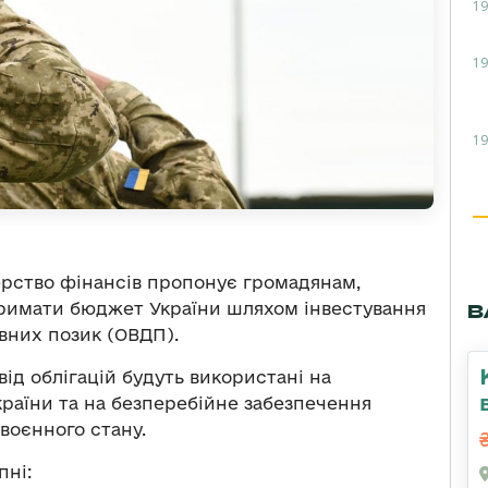
19
19
19
терство фінансів пропонує громадянам,
тримати бюджет України шляхом інвестування
В
авних позик (ОВДП).
від облігацій будуть використані на
раїни та на безперебійне забезпечення
воєнного стану.
пні: