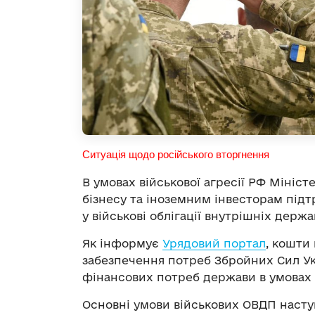
Ситуація щодо російського вторгнення
В умовах військової агресії РФ Мініс
бізнесу та іноземним інвесторам під
у військові облігації внутрішніх держ
Як інформує
Урядовий портал
, кошти 
забезпечення потреб Збройних Сил Ук
фінансових потреб держави в умовах 
Основні умови військових ОВДП насту