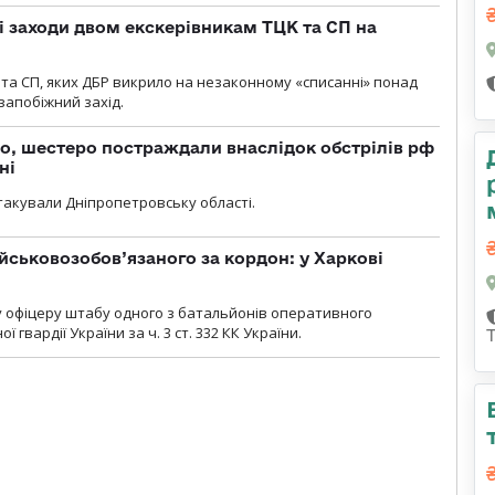
і заходи двом екскерівникам ТЦК та СП на
та СП, яких ДБР викрило на незаконному «списанні» понад
 запобіжний захід.
о, шестеро постраждали внаслідок обстрілів рф
ні
атакували Дніпропетровську області.
йськовозобов’язаного за кордон: у Харкові
у офіцеру штабу одного з батальйонів оперативного
гвардії України за ч. 3 ст. 332 КК України.