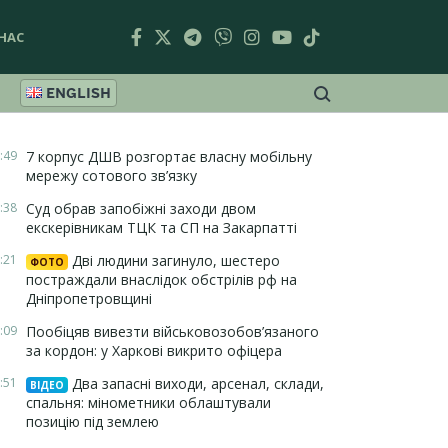
НАС
ENGLISH
:49
7 корпус ДШВ розгортає власну мобільну
мережу сотового зв’язку
:38
Суд обрав запобіжні заходи двом
екскерівникам ТЦК та СП на Закарпатті
:21
Дві людини загинуло, шестеро
ФОТО
постраждали внаслідок обстрілів рф на
Дніпропетровщині
:09
Пообіцяв вивезти військовозобов’язаного
за кордон: у Харкові викрито офіцера
:51
Два запасні виходи, арсенал, склади,
ВІДЕО
спальня: мінометники облаштували
позицію під землею