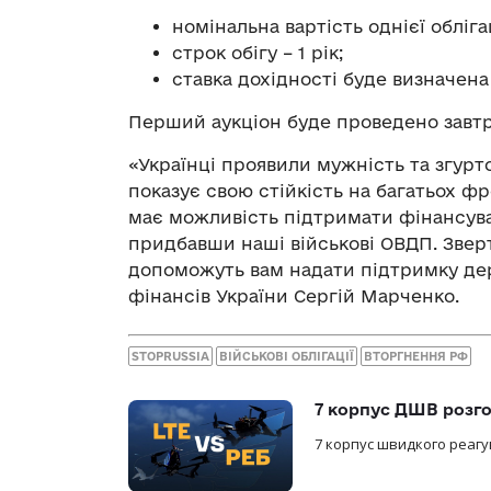
номінальна вартість однієї обліга
строк обігу – 1 рік;
ставка дохідності буде визначена 
Перший аукціон буде проведено завтра
«Українці проявили мужність та згурто
показує свою стійкість на багатьох ф
має можливість підтримати фінансува
придбавши наші військові ОВДП. Зверт
допоможуть вам надати підтримку держ
фінансів України Сергій Марченко.
STOPRUSSIA
ВІЙСЬКОВІ ОБЛІГАЦІЇ
ВТОРГНЕННЯ РФ
7 корпус ДШВ розго
7 корпус швидкого реагу