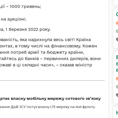
ції – 1000 гривень;
на аукціоні.
, 1 березня 2022 року.
ваність, яка надихнула весь світ! Країна
ронтах, в тому числі на фінансовому. Кожен
ння потреб армії та бюджету країни,
айтесь до банків – первинних дилерів, вони
аві в ці складні часи», – сказав міністр
ртає власну мобільну мережу сотового зв’язку
вання ДШВ ЗСУ тестує власну LTE-мережу на лінії фронту.