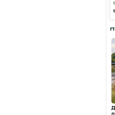
П
Д
п