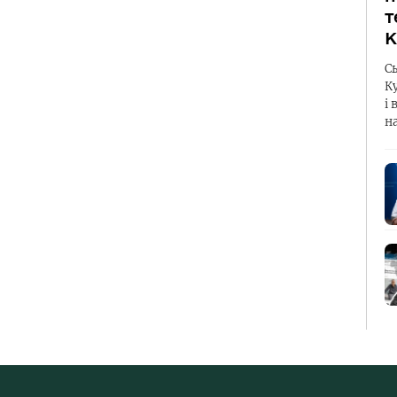
т
К
С
К
і 
н