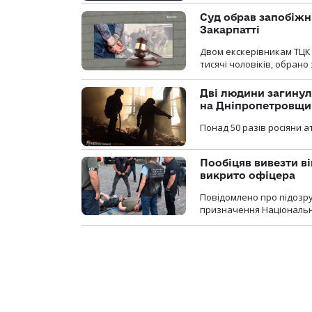
Суд обрав запобіжн
Закарпатті
Двом екскерівникам ТЦК 
тисячі чоловіків, обрано
Дві людини загинул
на Дніпропетровщи
Понад 50 разів росіяни 
Пообіцяв вивезти ві
викрито офіцера
Повідомлено про підозр
призначення Національної 