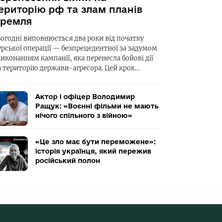
ериторію рф та злам планів
ремля
ьогодні виповнюється два роки від початку
урської операції — безпрецедентної за задумом
виконанням кампанії, яка перенесла бойові дії
а територію держави-агресора. Цей крок…
Актор і офіцер Володимир
Ращук: «Воєнні фільми не мають
нічого спільного з війною»
«Це зло має бути переможене»:
історія українця, який пережив
російський полон