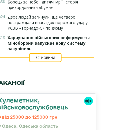
:38
Борець за небо і дитячі мрії: історія
прикордонника «Кума»
:24
Двоє людей загинули, ще четверо
постраждали внаслідок ворожого удару
РСЗВ «Торнадо-С» по Ізюму
:10
Харчування військових реформують:
Міноборони запускає нову систему
закупівель
ВСІ НОВИНИ
АКАНСІЇ
Кулеметник,
військовослужбовець
від 25000 до 125000 грн
Одеса, Одеська область