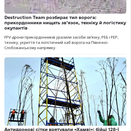
Destruction Team розбирає тил ворога:
прикордонники нищать зв’язок, техніку й логістику
окупантів
FPV-дрони прикордонників уразили засоби зв’язку, РЕБ і РЕР,
техніку, укриття та логістичний хаб ворога на Північно-
Слобожанському напрямку.
Антидронові сітки врятували «Хамві»: бійці 128-ї