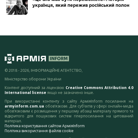
українця, який пережив російський полон
© 2018 - 2026, ІНФОРМАЦІЙНЕ АГЕНТСТВО,
Міністерство оборони України
Контент доступний за ліцензією
Creative Commons Attribution 4.0
International license
якщо не зазначено інше.
При використанні контенту з сайту АрміяInform посилання на
armyinform.com.ua
обов’язкове. Для суб’єктів у сфері онлайн-медіа
обов’язковим є розміщення у першому абзаці матеріалу прямого та
відкритого для пошукових систем гіперпосилання на цитований
матеріал.
Політика користування сайтом АрміяInform
Політика використання файлів cookie