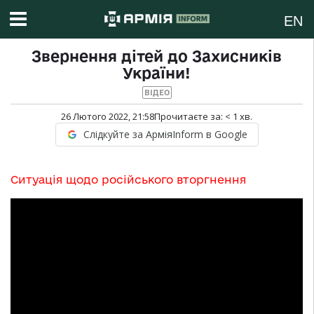
EN
Звернення дітей до Захисників
України!
ВІДЕО
26 Лютого 2022, 21:58
Прочитаєте за:
< 1
хв.
Слідкуйте за АрміяInform в Google
Ситуація щодо російського вторгнення