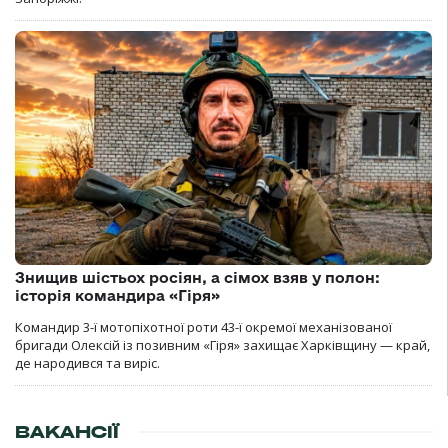
Знищив шістьох росіян, а сімох взяв у полон:
історія командира «Гіря»
Командир 3-ї мотопіхотної роти 43-ї окремої механізованої
бригади Олексій із позивним «Гіря» захищає Харківщину — край,
де народився та виріс.
ВАКАНСІЇ