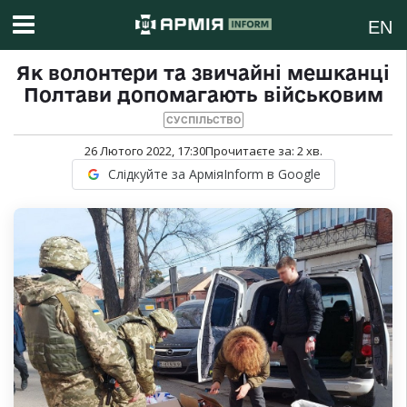
EN
Як волонтери та звичайні мешканці
Полтави допомагають військовим
СУСПІЛЬСТВО
26 Лютого 2022, 17:30
Прочитаєте за:
2
хв.
Слідкуйте за АрміяInform в Google