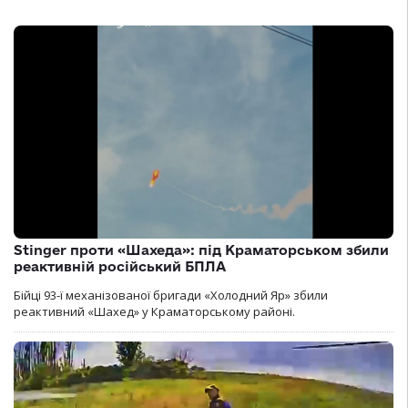
Stinger проти «Шахеда»: під Краматорськом збили
реактивній російський БПЛА
Бійці 93-ї механізованої бригади «Холодний Яр» збили
реактивний «Шахед» у Краматорському районі.