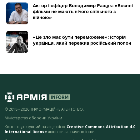
Актор і офіцер Володимир Ращук: «Воєнні
фільми не мають нічого спільного з
війною»
«Це зло має бути переможене»: історія
українця, який пережив російський полон
© 2018 - 2026, ІНФОРМАЦІЙНЕ АГЕНТСТВО,
Міністерство оборони України
Контент доступний за ліцензією
Creative Commons Attribution 4.0
International license
якщо не зазначено інше.