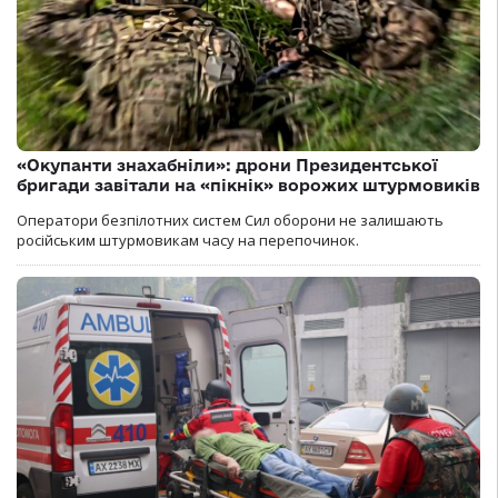
«Окупанти знахабніли»: дрони Президентської
бригади завітали на «пікнік» ворожих штурмовиків
Оператори безпілотних систем Сил оборони не залишають
російським штурмовикам часу на перепочинок.