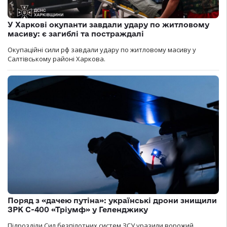
У Харкові окупанти завдали удару по житловому
масиву: є загиблі та постраждалі
Окупаційні сили рф завдали удару по житловому масиву у
Салтівському районі Харкова.
Поряд з «дачею путіна»: українські дрони знищили
ЗРК С-400 «Тріумф» у Геленджику
Підрозділи Сил безпілотних систем ЗСУ уразили ворожий