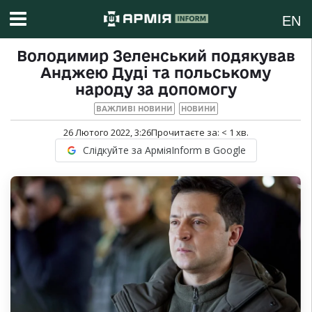
EN
Володимир Зеленський подякував
Анджею Дуді та польському
народу за допомогу
ВАЖЛИВІ НОВИНИ
НОВИНИ
26 Лютого 2022, 3:26
Прочитаєте за:
< 1
хв.
Слідкуйте за АрміяInform в Google