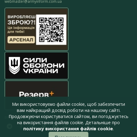
webmaster@armyinform.com.ua
Ми використовуємо файли cookie, щоб забезпечити
вам найкращий досвід роботи на нашому сайті.
Продовжуючи користуватися сайтом, ви погоджуєтесь
press@armyinform.com.ua
на використання файлів cookie. Детальніше про
політику використання файлів cookie
.