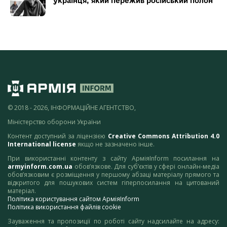
українця, який пережив російський полон
© 2018 - 2026, ІНФОРМАЦІЙНЕ АГЕНТСТВО,
Міністерство оборони України
Контент доступний за ліцензією
Creative Commons Attribution 4.0
International license
якщо не зазначено інше.
При використанні контенту з сайту АрміяInform посилання на
armyinform.com.ua
обов’язкове. Для суб’єктів у сфері онлайн-медіа
обов’язковим є розміщення у першому абзаці матеріалу прямого та
відкритого для пошукових систем гіперпосилання на цитований
матеріал.
Політика користування сайтом АрміяInform
Політика використання файлів cookie
Зауваження та пропозиції по роботі сайту надсилайте на адресу: