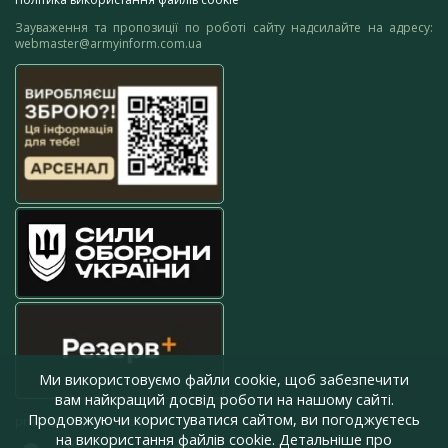
Зауваження та пропозиції по роботі сайту надсилайте на адресу:
webmaster@armyinform.com.ua
Ми використовуємо файли cookie, щоб забезпечити
вам найкращий досвід роботи на нашому сайті.
Продовжуючи користуватися сайтом, ви погоджуєтесь
press@armyinform.com.ua
на використання файлів cookie. Детальніше про