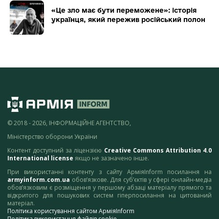
«Це зло має бути переможене»: історія
українця, який пережив російський полон
© 2018 - 2026, ІНФОРМАЦІЙНЕ АГЕНТСТВО,
Міністерство оборони України
Контент доступний за ліцензією
Creative Commons Attribution 4.0
International license
якщо не зазначено інше.
При використанні контенту з сайту АрміяInform посилання на
armyinform.com.ua
обов’язкове. Для суб’єктів у сфері онлайн-медіа
обов’язковим є розміщення у першому абзаці матеріалу прямого та
відкритого для пошукових систем гіперпосилання на цитований
матеріал.
Політика користування сайтом АрміяInform
Політика використання файлів cookie