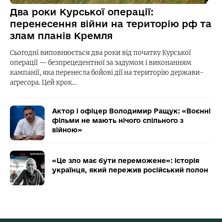
Два роки Курської операції:
перенесення війни на територію рф та
злам планів Кремля
Сьогодні виповнюється два роки від початку Курської
операції — безпрецедентної за задумом і виконанням
кампанії, яка перенесла бойові дії на територію держави-
агресора. Цей крок…
Актор і офіцер Володимир Ращук: «Воєнні
фільми не мають нічого спільного з
війною»
«Це зло має бути переможене»: історія
українця, який пережив російський полон