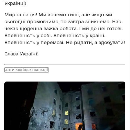
Українці!
Мирна нація! Ми хочемо тиші, але якщо ми
сьогодні промовчимо, то завтра зникнемо. Нас
чекає щоденна важка робота. І ми до неї готові.
Впевненість у собі. Впевненість у країні.
Впевненість у перемозі. Не ридати, а здобувати!
Слава Україні!
АНТИРОСІЙСЬКІ САНКЦІЇ