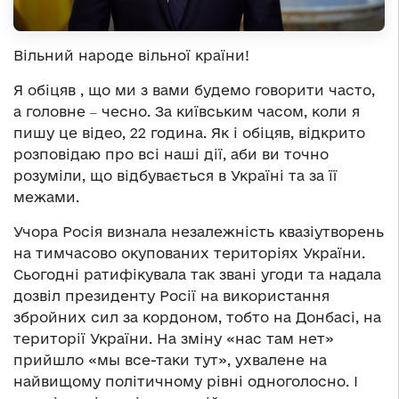
Вільний народе вільної країни!
Я обіцяв , що ми з вами будемо говорити часто,
а головне ‒ чесно. За київським часом, коли я
пишу це відео, 22 година. Як і обіцяв, відкрито
розповідаю про всі наші дії, аби ви точно
розуміли, що відбувається в Україні та за її
межами.
Учора Росія визнала незалежність квазіутворень
на тимчасово окупованих територіях України.
Сьогодні ратифікувала так звані угоди та надала
дозвіл президенту Росії на використання
збройних сил за кордоном, тобто на Донбасі, на
території України. На зміну «нас там нет»
прийшло «мы все-таки тут», ухвалене на
найвищому політичному рівні одноголосно. І