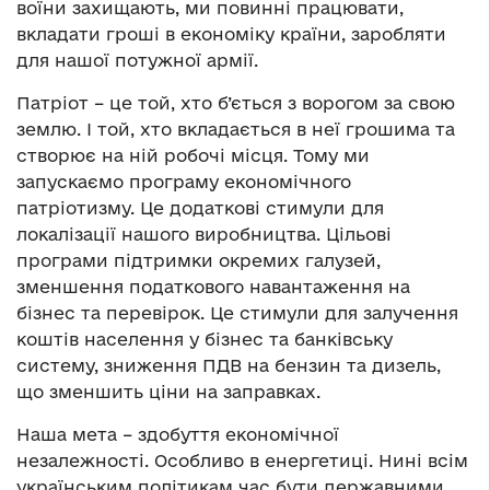
воїни захищають, ми повинні працювати,
вкладати гроші в економіку країни, заробляти
для нашої потужної армії.
Патріот – це той, хто б’ється з ворогом за свою
землю. І той, хто вкладається в неї грошима та
створює на ній робочі місця. Тому ми
запускаємо програму економічного
патріотизму. Це додаткові стимули для
локалізації нашого виробництва. Цільові
програми підтримки окремих галузей,
зменшення податкового навантаження на
бізнес та перевірок. Це стимули для залучення
коштів населення у бізнес та банківську
систему, зниження ПДВ на бензин та дизель,
що зменшить ціни на заправках.
Наша мета – здобуття економічної
незалежності. Особливо в енергетиці. Нині всім
українським політикам час бути державними