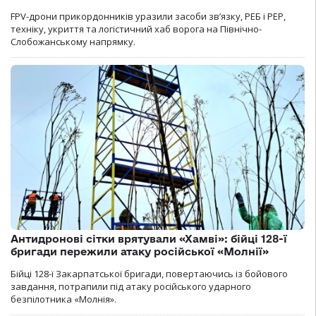
FPV-дрони прикордонників уразили засоби зв’язку, РЕБ і РЕР,
техніку, укриття та логістичний хаб ворога на Північно-
Слобожанському напрямку.
Антидронові сітки врятували «Хамві»: бійці 128-ї
бригади пережили атаку російської «Молнії»
Бійці 128-ї Закарпатської бригади, повертаючись із бойового
завдання, потрапили під атаку російського ударного
безпілотника «Молнія».