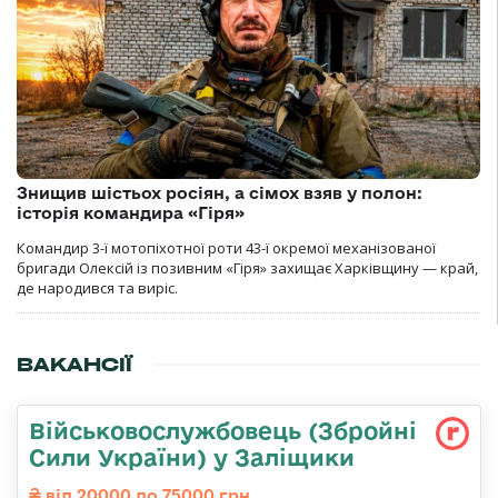
Знищив шістьох росіян, а сімох взяв у полон:
історія командира «Гіря»
Командир 3-ї мотопіхотної роти 43-ї окремої механізованої
бригади Олексій із позивним «Гіря» захищає Харківщину — край,
де народився та виріс.
ВАКАНСІЇ
Військовослужбовець (Збройні
Сили України) у Заліщики
від 20000 до 75000 грн