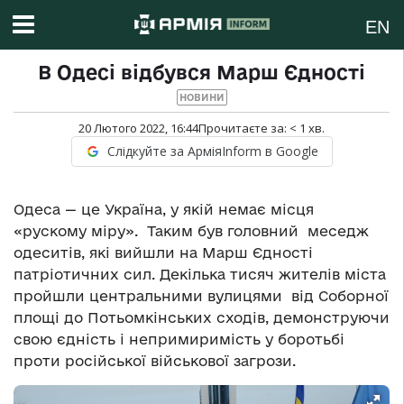
EN
В Одесі відбувся Марш Єдності
НОВИНИ
20 Лютого 2022, 16:44
Прочитаєте за:
< 1
хв.
Слідкуйте за АрміяInform в Google
Одеса — це Україна, у якій немає місця
«рускому міру». Таким був головний меседж
одеситів, які вийшли на Марш Єдності
патріотичних сил. Декілька тисяч жителів міста
пройшли центральними вулицями від Соборної
площі до Потьомкінських сходів, демонструючи
свою єдність і непримиримість у боротьбі
проти російської військової загрози.