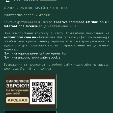
© 2018 - 2026, ІНФОРМАЦІЙНЕ АГЕНТСТВО,
Міністерство оборони України
Контент доступний за ліцензією
Creative Commons Attribution 4.0
International license
якщо не зазначено інше.
При використанні контенту з сайту АрміяInform посилання на
armyinform.com.ua
обов’язкове. Для суб’єктів у сфері онлайн-медіа
обов’язковим є розміщення у першому абзаці матеріалу прямого та
відкритого для пошукових систем гіперпосилання на цитований
матеріал.
Політика користування сайтом АрміяInform
Політика використання файлів cookie
Зауваження та пропозиції по роботі сайту надсилайте на адресу:
webmaster@armyinform.com.ua