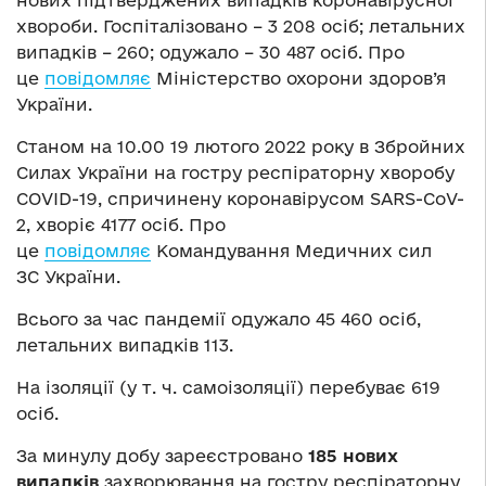
хвороби. Госпіталізовано – 3 208 осіб; летальних
випадків – 260; одужало – 30 487 осіб. Про
це
повідомляє
Міністерство охорони здоров’я
України.
Станом на 10.00 19 лютого 2022 року в Збройних
Силах України на гостру респіраторну хворобу
COVID-19, спричинену коронавірусом SARS-CoV-
2, хворіє 4177 осіб. Про
це
повідомляє
Командування Медичних сил
ЗС України.
Всього за час пандемії одужало 45 460 осіб,
летальних випадків 113.
На ізоляції (у т. ч. самоізоляції) перебуває 619
осіб.
За минулу добу зареєстровано
185 нових
випадків
захворювання на гостру респіраторну