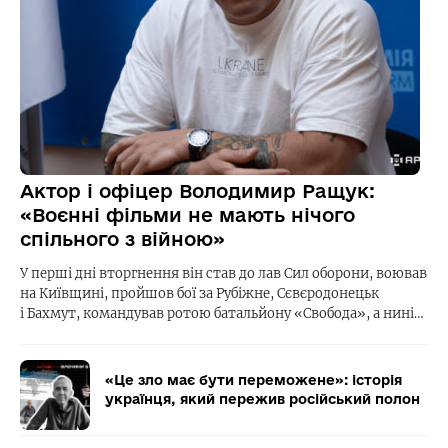
Актор і офіцер Володимир Ращук:
«Воєнні фільми не мають нічого
спільного з війною»
У перші дні вторгнення він став до лав Сил оборони, воював
на Київщині, пройшов бої за Рубіжне, Сєвєродонецьк
і Бахмут, командував ротою батальйону «Свобода», а нині…
«Це зло має бути переможене»: історія
українця, який пережив російський полон