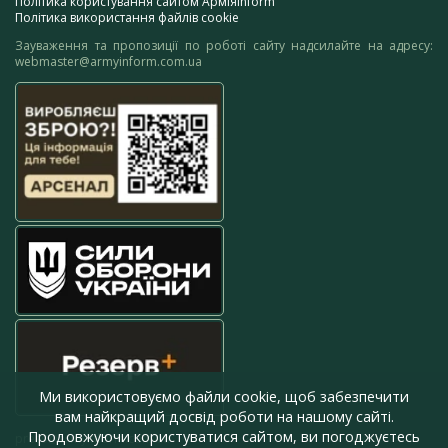
Політика користування сайтом АрміяInform
Політика використання файлів cookie
Зауваження та пропозиції по роботі сайту надсилайте на адресу:
webmaster@armyinform.com.ua
Ми використовуємо файли cookie, щоб забезпечити
вам найкращий досвід роботи на нашому сайті.
Продовжуючи користуватися сайтом, ви погоджуєтесь
press@armyinform.com.ua