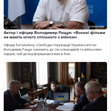
Актор і офіцер Володимир Ращук: «Воєнні фільми
не мають нічого спільного з війною»
Офіцер батальйону «Свобода» Нацгвардії України капітан
Володимир Ращук належить до тих командирів та військових
лідерів, чий досвід формувався вже в бою.