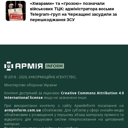
«Хмарами» та «грозою» позначали
військових ТЦК: адміністратора восьми
Telegram-груп на Черкащині засудили за
перешкоджання ЗСУ
© 2018 - 2026, ІНФОРМАЦІЙНЕ АГЕНТСТВО,
Міністерство оборони України
Контент доступний за ліцензією
Creative Commons Attribution 4.0
International license
якщо не зазначено інше.
При використанні контенту з сайту АрміяInform посилання на
armyinform.com.ua
обов’язкове. Для суб’єктів у сфері онлайн-медіа
обов’язковим є розміщення у першому абзаці матеріалу прямого та
відкритого для пошукових систем гіперпосилання на цитований
матеріал.