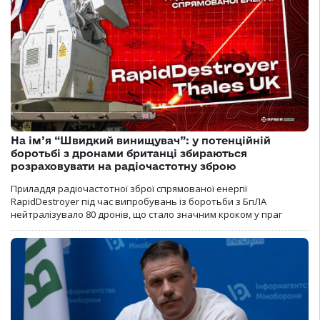
На ім’я “Швидкий винищувач”: у потенційній
боротьбі з дронами британці збираються
розраховувати на радіочастотну зброю
Приладдя радіочастотної зброї спрямованої енергії
RapidDestroyer під час випробувань із боротьби з БпЛА
нейтралізувало 80 дронів, що стало значним кроком у праг