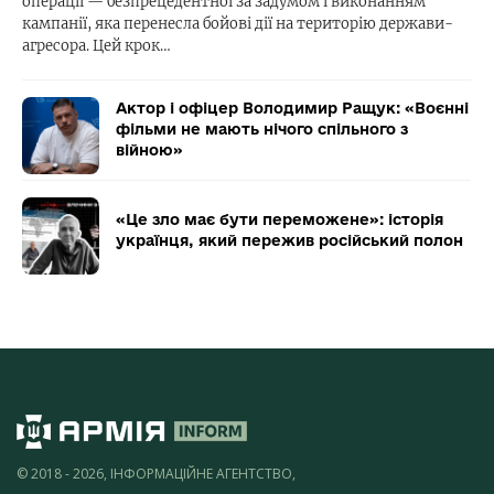
операції — безпрецедентної за задумом і виконанням
кампанії, яка перенесла бойові дії на територію держави-
агресора. Цей крок…
Актор і офіцер Володимир Ращук: «Воєнні
фільми не мають нічого спільного з
війною»
«Це зло має бути переможене»: історія
українця, який пережив російський полон
© 2018 - 2026, ІНФОРМАЦІЙНЕ АГЕНТСТВО,