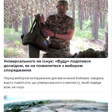
Універсального не існує: «Вуду» поділився
досвідом, як не помилитися з вибором
спорядження
Перед вибором екіпірування для виконання бойових завдань
варто пам’ятати, що універсального комплекту, який підійде
всім, не існує.