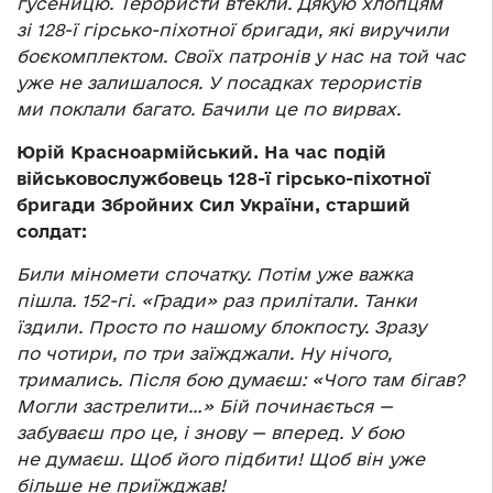
гусеницю. Терористи втекли. Дякую хлопцям
зі 128-ї гірсько-піхотної бригади, які виручили
боєкомплектом. Своїх патронів у нас на той час
уже не залишалося. У посадках терористів
ми поклали багато. Бачили це по вирвах.
Юрій Красноармійський. На час подій
військовослужбовець 128-ї гірсько-піхотної
бригади Збройних Сил України, старший
солдат:
Били міномети спочатку. Потім уже важка
пішла. 152-гі. «Гради» раз прилітали. Танки
їздили. Просто по нашому блокпосту. Зразу
по чотири, по три заїжджали. Ну нічого,
тримались. Після бою думаєш: «Чого там бігав?
Могли застрелити…» Бій починається —
забуваєш про це, і знову — вперед. У бою
не думаєш. Щоб його підбити! Щоб він уже
більше не приїжджав!