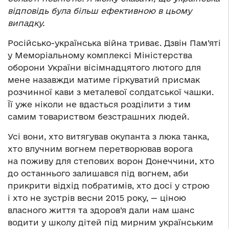
відповідь була більш ефективною в цьому
випадку.
Російсько-українська війна триває. Дзвін Пам’яті
у Меморіальному комплексі Міністерства
оборони України вісімнадцятого лютого для
мене назавжди матиме гіркуватий присмак
розчинної кави з металевої солдатської чашки.
Її уже ніколи не вдасться розділити з тим
самим товариством безстрашних людей.
Усі вони, хто витягував окупанта з люка танка,
хто влучним вогнем перетворював ворога
на поживу для степових ворон Донеччини, хто
до останнього залишався під вогнем, аби
прикрити відхід побратимів, хто досі у строю
і хто не зустрів весни 2015 року, — ціною
власного життя та здоров’я дали нам шанс
водити у школу дітей під мирним українським