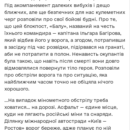
Під акомпанемент далеких вибухів і дещо
ближчих, але ще безпечних для нас кулеметних
черг розповіли про свої бойові будні. Про те,
що цей блокпост, «Балу», названий на честь
їхнього командира — капітана Ільгара Багірова,
який відбив його у ворога, а згодом, потрапивши
в засідку під час розвідки, підірвався на гранаті,
аби не потрапити в полон. Ненависть окупантів
була такою, що навіть після смерті вони довго
відмовлялися повернути тіло героя. Розповіли
про обстріли ворога та про ситуацію, яка
найближчим часом точно не обіцяла нічого
хорошого.
…На випадок мінометного обстрілу треба
ховатися… на дорозі. Асфальт — єдине місце,
куди не лягають російські міни та снаряди.
Ділянку міжнародної автостради «Київ —
Ростов» ворог береже, адже планує по ній