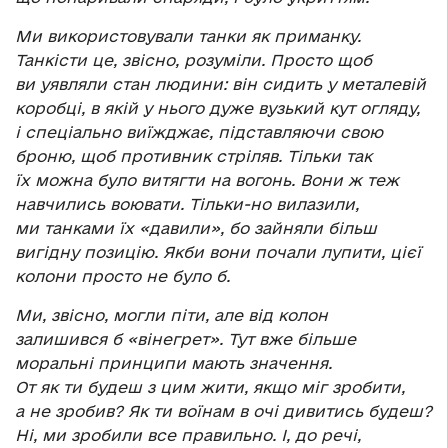
Ми використовували танки як приманку.
Танкісти це, звісно, розуміли. Просто щоб
ви уявляли стан людини: він сидить у металевій
коробці, в якій у нього дуже вузький кут огляду,
і спеціально виїжджає, підставляючи свою
броню, щоб противник стріляв. Тільки так
їх можна було витягти на вогонь. Вони ж теж
навчились воювати. Тільки-но вилазили,
ми танками їх «давили», бо зайняли більш
вигідну позицію. Якби вони почали лупити, цієї
колони просто не було б.
Ми, звісно, могли піти, але від колон
залишився б «вінегрет». Тут вже більше
моральні принципи мають значення.
От як ти будеш з цим жити, якщо міг зробити,
а не зробив? Як ти воїнам в очі дивитись будеш?
Ні, ми зробили все правильно. І, до речі,