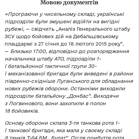
Мовою документів
«Програючи у чисельному складі, українські
підрозділи були змушені відійти на вигідні
рубежі,
— свідчить „Аналіз Генерального штабу
ЗСУ щодо бойових дій на Дебальцівському
плацдармі з 27 січня до 18 лютого 2015 року“.
—
Близько 17:00, відповідно до розпорядження
начальника штабу АТО, підрозділи 1-
ї батальйонної тактичної групи 30-
ї механізованої бригади були виведені в райони
південно-східніше Луганського для обладнання
нових рубежів оборони. Останніми виходили
підрозділи батальйону „Донбас“. Виходячи
з Логвинового, вони захопили в полон
18 бойовиків.
Основу оборони склала 3-тя танкова рота 1-
ї танкової бригади, яка мала у своєму складі
8 танків Т-64 БМ „Булат“. Після прибуття рота