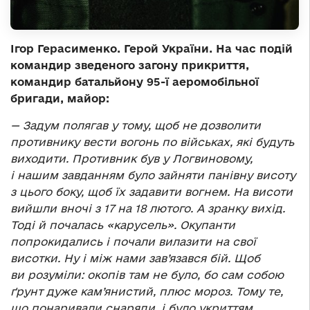
Ігор Герасименко. Герой України. На час подій
командир зведеного загону прикриття,
командир батальйону 95-ї аеромобільної
бригади, майор:
— Задум полягав у тому, щоб не дозволити
противнику вести вогонь по військах, які будуть
виходити. Противник був у Логвиновому,
і нашим завданням було зайняти панівну висоту
з цього боку, щоб їх задавити вогнем. На висоти
вийшли вночі з 17 на 18 лютого. А зранку вихід.
Тоді й почалась «карусель». Окупанти
попрокидались і почали вилазити на свої
висотки. Ну і між нами зав’язався бій. Щоб
ви розуміли: окопів там не було, бо сам собою
ґрунт дуже кам’янистий, плюс мороз. Тому те,
що понаривали снаряди, і було укриттям.