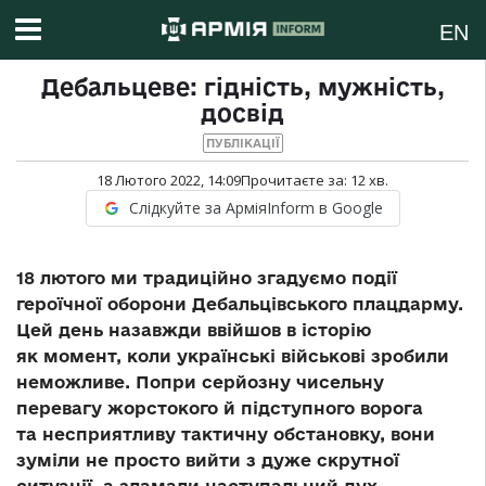
EN
Дебальцеве: гідність, мужність,
досвід
ПУБЛІКАЦІЇ
18 Лютого 2022, 14:09
Прочитаєте за:
12
хв.
Слідкуйте за АрміяInform в Google
18 лютого ми традиційно згадуємо події
героїчної оборони Дебальцівського плацдарму.
Цей день назавжди ввійшов в історію
як момент, коли українські військові зробили
неможливе. Попри серйозну чисельну
перевагу жорстокого й підступного ворога
та несприятливу тактичну обстановку, вони
зуміли не просто вийти з дуже скрутної