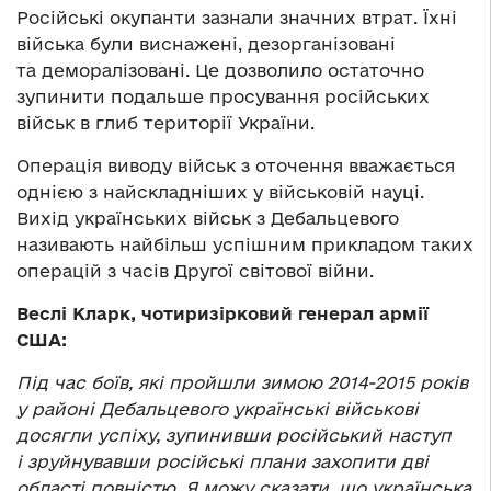
Російські окупанти зазнали значних втрат. Їхні
війська були виснажені, дезорганізовані
та деморалізовані. Це дозволило остаточно
зупинити подальше просування російських
військ в глиб території України.
Операція виводу військ з оточення вважається
однією з найскладніших у військовій науці.
Вихід українських військ з Дебальцевого
називають найбільш успішним прикладом таких
операцій з часів Другої світової війни.
Веслі Кларк, чотиризірковий генерал армії
США:
Під час боїв, які пройшли зимою 2014-2015 років
у районі Дебальцевого українські військові
досягли успіху, зупинивши російський наступ
і зруйнувавши російські плани захопити дві
області повністю. Я можу сказати, що українська