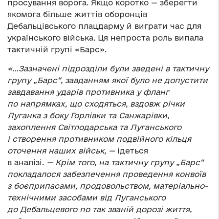
просування ворога. Якщо коротко — зберегти
якомога більше життів оборонців
Дебальцівського плацдарму й виграти час для
українського війська. Ця непроста роль випала
тактичній групі «Барс».
«…Зазначені підрозділи були зведені в тактичну
групу „Барс“, завданням якої було не допустити
завдавання ударів противника у фланг
по напрямках, що сходяться, вздовж річки
Луганка з боку Горлівки та Санжарівки,
захоплення Світлодарська та Луганського
і створення противником подвійного кільця
оточення наших військ, —
ідеться
в аналізі.
— Крім того, на тактичну групу „Барс“
покладалося забезпечення проведення конвоїв
з боєприпасами, продовольством, матеріально-
технічними засобами від Луганського
до Дебальцевого по так званій дорозі життя,