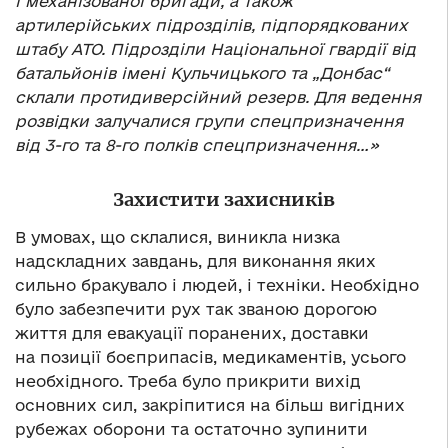
ї механізованої бригади, а також
артилерійських підрозділів, підпорядкованих
штабу АТО. Підрозділи Національної гвардії від
батальйонів імені Кульчицького та „Донбас“
склали протидиверсійний резерв. Для ведення
розвідки залучалися групи спецпризначення
від 3-го та 8-го полків спецпризначення…»
Захистити захисників
В умовах, що склалися, виникла низка
надскладних завдань, для виконання яких
сильно бракувало і людей, і техніки. Необхідно
було забезпечити рух так званою дорогою
життя для евакуації поранених, доставки
на позиції боєприпасів, медикаментів, усього
необхідного. Треба було прикрити вихід
основних сил, закріпитися на більш вигідних
рубежах оборони та остаточно зупинити