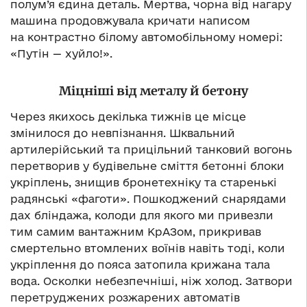
полум’я єдина деталь. Мертва, чорна від нагару
машина продовжувала кричати написом
на контрастно білому автомобільному номері:
«Путін — хуйло!».
Міцніші від металу й бетону
Через якихось декілька тижнів це місце
змінилося до невпізнання. Шквальний
артилерійський та прицільний танковий вогонь
перетворив у будівельне сміття бетонні блоки
укріплень, знищив бронетехніку та старенькі
радянські «фаготи». Пошкоджений снарядами
дах бліндажа, колоди для якого ми привезли
тим самим вантажним КрАЗом, прикривав
смертельно втомлених воїнів навіть тоді, коли
укріплення до пояса затопила крижана тала
вода. Осколки небезпечніші, ніж холод. Затвори
перетруджених розжарених автоматів