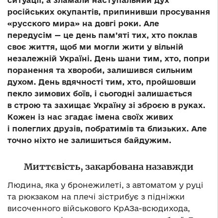
ситуації, а зламали наступальний дух
російських окупантів, припинивши просування
«русского мира» на довгі роки. Але
передусім — це день пам’яті тих, хто поклав
своє життя, щоб ми могли жити у вільній
незалежній Україні. День шани тим, хто, попри
поранення та хвороби, залишився сильним
духом. День вдячності тим, хто, пройшовши
пекло зимових боїв, і сьогодні залишається
в строю та захищає Україну зі зброєю в руках.
Кожен із нас згадає імена своїх живих
і полеглих друзів, побратимів та близьких. Але
точно ніхто не залишиться байдужим.
Миттєвість, закарбована назавжди
Людина, яка у бронежилеті, з автоматом у руці
та рюкзаком на плечі зістрибує з підніжки
височенного військового КрАЗа-всюдихода,