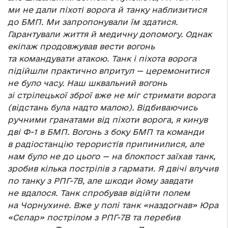
ми не дали піхоті ворога й танку наблизитися
до БМП. Ми запропонували їм здатися.
Гарантували життя й медичну допомогу. Однак
екіпаж продовжував вести вогонь
та командувати атакою. Танк і піхота ворога
підійшли практично впритул — церемонитися
не було часу. Наш шквальний вогонь
зі стрілецької зброї вже не міг стримати ворога
(відстань була надто малою). Відбиваючись
ручними гранатами від піхоти ворога, я кинув
дві Ф-1 в БМП. Вогонь з боку БМП та команди
в радіостанцію терористів припинилися, але
нам було не до цього — на блокпост заїхав танк,
зробив кілька пострілів з гармати. Я двічі влучив
по танку з РПГ-7В, але шкоди йому завдати
не вдалося. Танк спробував відійти полем
на Чорнухине. Вже у полі танк «наздогнав» Юра
«Сєпар» пострілом з РПГ-7В та перебив