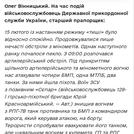
Олег Вінницький. На час подій
військовослужбовець Державної прикордонної
служби України, старший прапорщик:
15 лютого із настанням режиму «тиші» було
відносно спокійно. Продовжувалися лише
нечасті обстріли з мінометів. Однак наступного
ранку почалося пекло. З 09:00 розпочався
артилерійський обстріл. Під прикриттям
щільного артилерійського та мінометного вогню
нас атакували чотири БМП, одна МТЛБ, два
танки. За ними йшла піхота. Воїн ЗСУ
з позивним «Сєпар» (військовослужбовець 128-
ї гірсько-піхотної бригади Юрій
Красноармійський. — Авт.) знищив вогнем
з РПГ-7В танк противника та БМП з командиром
ворога, який керував атакою, на борту.
Терористи спробували евакуювати його танком,
але шквальним вогнем з кулемета, ГП та РПГ