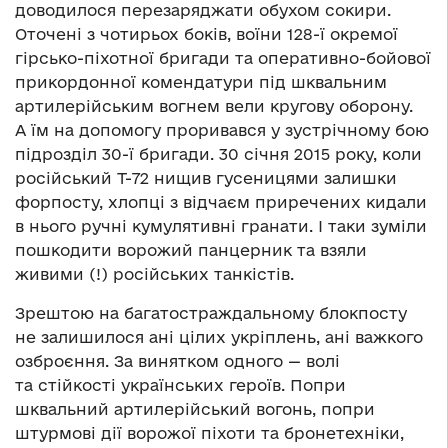
доводилося перезаряджати обухом сокири.
Оточені з чотирьох боків, воїни 128-ї окремої
гірсько-піхотної бригади та оперативно-бойової
прикордонної комендатури під шквальним
артилерійським вогнем вели кругову оборону.
А їм на допомогу проривався у зустрічному бою
підрозділ 30-ї бригади. 30 січня 2015 року, коли
російський Т-72 нищив гусеницями залишки
форпосту, хлопці з відчаєм приречених кидали
в нього ручні кумулятивні гранати. І таки зуміли
пошкодити ворожий панцерник та взяли
живими (!) російських танкістів.
Зрештою на багатостраждальному блокпосту
не залишилося ані цілих укріплень, ані важкого
озброєння. За винятком одного — волі
та стійкості українських героїв. Попри
шквальний артилерійський вогонь, попри
штурмові дії ворожої піхоти та бронетехніки,