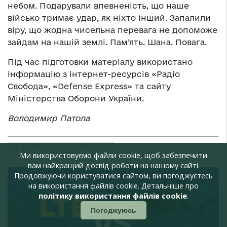
небом. Подарували впевненість, що наше
військо тримає удар, як ніхто інший. Запалили
віру, що жодна чисельна перевага не допоможе
зайдам на нашій землі. Пам’ять. Шана. Повага.
Під час підготовки матеріалу використано
інформацію з інтернет-ресурсів «Радіо
Свобода», «Defense Express» та сайту
Міністерства Оборони України.
Володимир Патола
БОЇ ЗА ДЕБАЛЬЦЕВЕ
ДЕБАЛЬЦЕВЕ
Ми використовуємо файли cookie, щоб забезпечити
вам найкращий досвід роботи на нашому сайті.
Продовжуючи користуватися сайтом, ви погоджуєтесь
на використання файлів cookie. Детальніше про
політику використання файлів cookie
.
Погоджуюсь