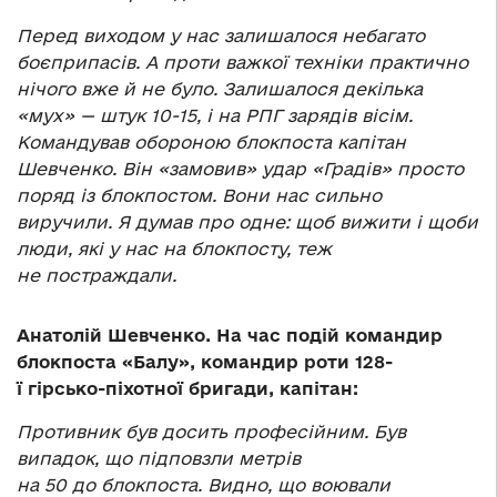
Перед виходом у нас залишалося небагато
боєприпасів. А проти важкої техніки практично
нічого вже й не було. Залишалося декілька
«мух» — штук 10-15, і на РПГ зарядів вісім.
Командував обороною блокпоста капітан
Шевченко. Він «замовив» удар «Градів» просто
поряд із блокпостом. Вони нас сильно
виручили. Я думав про одне: щоб вижити і щоби
люди, які у нас на блокпосту, теж
не постраждали.
Анатолій Шевченко. На час подій командир
блокпоста «Балу», командир роти 128-
ї гірсько-піхотної бригади, капітан:
Противник був досить професійним. Був
випадок, що підповзли метрів
на 50 до блокпоста. Видно, що воювали