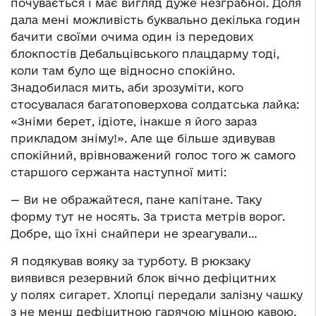
почувається і має вигляд дуже незграбної. Доля
дала мені можливість буквально декілька годин
бачити своїми очима один із передових
блокпостів Дебальцівського плацдарму тоді,
коли там було ще відносно спокійно.
Знадобилася мить, аби зрозуміти, кого
стосувалася багатоповерхова солдатська лайка:
«Зніми берет, ідіоте, інакше я його зараз
прикладом зніму!». Але ще більше здивував
спокійний, врівноважений голос того ж самого
старшого сержанта наступної миті:
— Ви не ображайтеся, пане капітане. Таку
форму тут не носять. За триста метрів ворог.
Добре, що їхні снайпери не зреагували…
Я подякував вояку за турботу. В рюкзаку
виявився резервний блок вічно дефіцитних
у полях сигарет. Хлопці передали залізну чашку
з не менш дефіцитною гарячою міцною кавою.