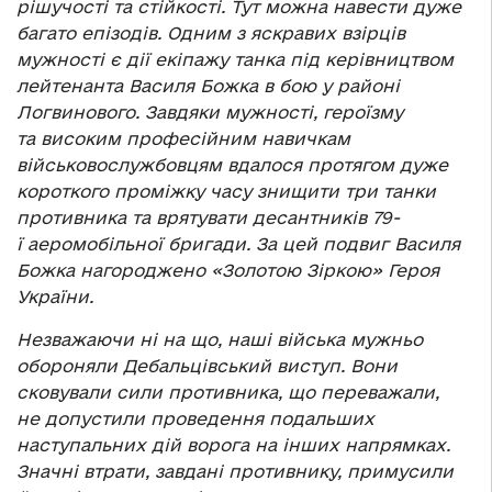
рішучості та стійкості. Тут можна навести дуже
багато епізодів. Одним з яскравих взірців
мужності є дії екіпажу танка під керівництвом
лейтенанта Василя Божка в бою у районі
Логвинового. Завдяки мужності, героїзму
та високим професійним навичкам
військовослужбовцям вдалося протягом дуже
короткого проміжку часу знищити три танки
противника та врятувати десантників 79-
ї аеромобільної бригади. За цей подвиг Василя
Божка нагороджено «Золотою Зіркою» Героя
України.
Незважаючи ні на що, наші війська мужньо
обороняли Дебальцівський виступ. Вони
сковували сили противника, що переважали,
не допустили проведення подальших
наступальних дій ворога на інших напрямках.
Значні втрати, завдані противнику, примусили