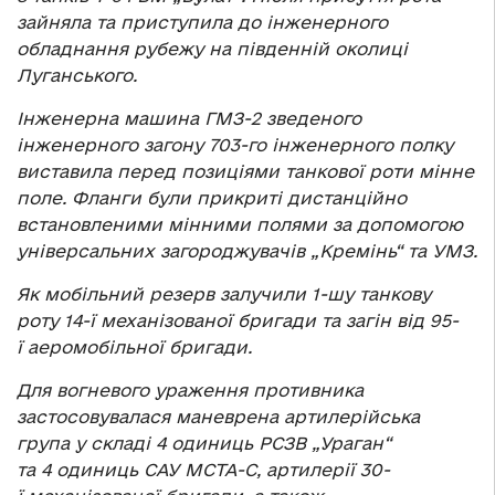
зайняла та приступила до інженерного
обладнання рубежу на південній околиці
Луганського.
Інженерна машина ГМЗ-2 зведеного
інженерного загону 703-го інженерного полку
виставила перед позиціями танкової роти мінне
поле. Фланги були прикриті дистанційно
встановленими мінними полями за допомогою
універсальних загороджувачів „Кремінь“ та УМЗ.
Як мобільний резерв залучили 1-шу танкову
роту 14-ї механізованої бригади та загін від 95-
ї аеромобільної бригади.
Для вогневого ураження противника
застосовувалася маневрена артилерійська
група у складі 4 одиниць РСЗВ „Ураган“
та 4 одиниць САУ МСТА-С, артилерії 30-