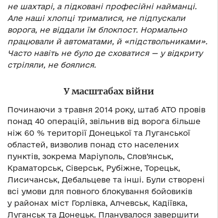
не шахтарі, а підковані професійні найманці.
Але наші хлопці трималися, не підпускали
ворога, не віддали їм блокпост. Нормально
працювали й автоматами, й «підствольниками».
Часто навіть не було де сховатися — у відкриту
стріляли, не боялися.
У масштабах війни
Починаючи з травня 2014 року, штаб АТО провів
понад 40 операцій, звільнив від ворога більше
ніж 60 % території Донецької та Луганської
областей, визволив понад сто населених
пунктів, зокрема Маріуполь, Слов’янськ,
Краматорськ, Сіверськ, Рубіжне, Торецьк,
Лисичанськ, Дебальцеве та інші. Були створені
всі умови для повного блокування бойовиків
у районах міст Горлівка, Алчевськ, Кадіївка,
Луганськ та Донецьк. Планувалося завершити