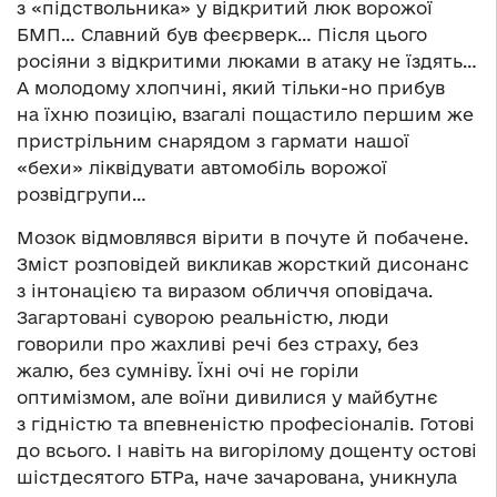
з «підствольника» у відкритий люк ворожої
БМП… Славний був феєрверк… Після цього
росіяни з відкритими люками в атаку не їздять…
А молодому хлопчині, який тільки-но прибув
на їхню позицію, взагалі пощастило першим же
пристрільним снарядом з гармати нашої
«бехи» ліквідувати автомобіль ворожої
розвідгрупи…
Мозок відмовлявся вірити в почуте й побачене.
Зміст розповідей викликав жорсткий дисонанс
з інтонацією та виразом обличчя оповідача.
Загартовані суворою реальністю, люди
говорили про жахливі речі без страху, без
жалю, без сумніву. Їхні очі не горіли
оптимізмом, але воїни дивилися у майбутнє
з гідністю та впевненістю професіоналів. Готові
до всього. І навіть на вигорілому дощенту остові
шістдесятого БТРа, наче зачарована, уникнула