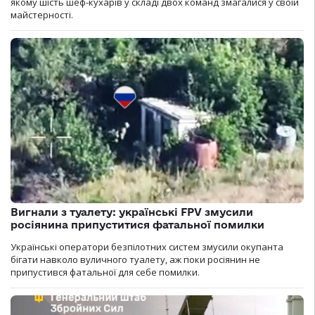
якому шість шеф-кухарів у складі двох команд змагалися у своїй
майстерності.
Вигнали з туалету: українські FPV змусили
росіянина припуститися фатальної помилки
Українські оператори безпілотних систем змусили окупанта
бігати навколо вуличного туалету, аж поки росіянин не
припустився фатальної для себе помилки.