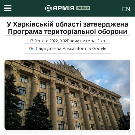
EN
У Харківській області затверджена
Програма територіальної оборони
17 Лютого 2022, 9:02
Прочитаєте за:
2
хв.
Слідкуйте за АрміяInform в Google