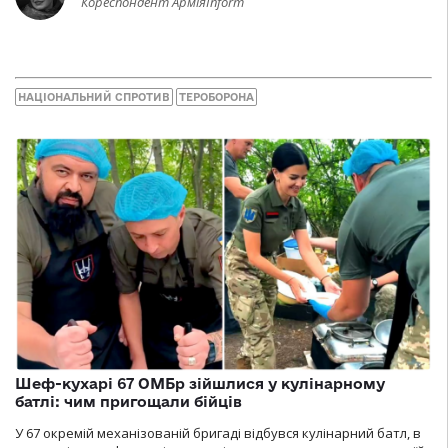
Кореспондент АрміяInform
НАЦІОНАЛЬНИЙ СПРОТИВ
ТЕРОБОРОНА
Шеф-кухарі 67 ОМБр зійшлися у кулінарному
батлі: чим пригощали бійців
У 67 окремій механізованій бригаді відбувся кулінарний батл, в