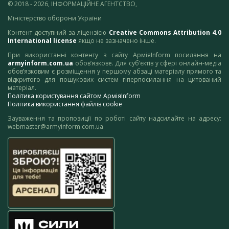
© 2018 - 2026, ІНФОРМАЦІЙНЕ АГЕНТСТВО,
Міністерство оборони України
Контент доступний за ліцензією
Creative Commons Attribution 4.0
International license
якщо не зазначено інше.
При використанні контенту з сайту АрміяInform посилання на
armyinform.com.ua
обов’язкове. Для суб’єктів у сфері онлайн-медіа
обов’язковим є розміщення у першому абзаці матеріалу прямого та
відкритого для пошукових систем гіперпосилання на цитований
матеріал.
Політика користування сайтом АрміяInform
Політика використання файлів cookie
Зауваження та пропозиції по роботі сайту надсилайте на адресу:
webmaster@armyinform.com.ua