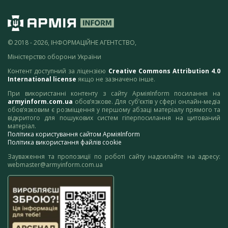
© 2018 - 2026, ІНФОРМАЦІЙНЕ АГЕНТСТВО,
Міністерство оборони України
Контент доступний за ліцензією
Creative Commons Attribution 4.0
International license
якщо не зазначено інше.
При використанні контенту з сайту АрміяInform посилання на
armyinform.com.ua
обов’язкове. Для суб’єктів у сфері онлайн-медіа
обов’язковим є розміщення у першому абзаці матеріалу прямого та
відкритого для пошукових систем гіперпосилання на цитований
матеріал.
Політика користування сайтом АрміяInform
Політика використання файлів cookie
Зауваження та пропозиції по роботі сайту надсилайте на адресу:
webmaster@armyinform.com.ua