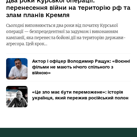
Два роки Курської операції:
перенесення війни на територію рф та
злам планів Кремля
Сьогодні виповнюється два роки від початку Курської
операції — безпрецедентної за задумом і виконанням
кампанії, яка перенесла бойові дії на територію держави-
агресора. Цей крок…
Актор і офіцер Володимир Ращук: «Воєнні
фільми не мають нічого спільного з
війною»
«Це зло має бути переможене»: історія
українця, який пережив російський полон