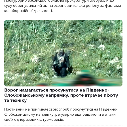
Прокурори Херсонської обласної прокуратури скерували до
суду обвинувальний акт стосовно жительки регіону за фактами
колабораційної діяльності.
Ворог намагається просунутися на Південно-
Слобожанському напрямку, проте втрачає піхоту
та техніку
Противник не припиняє своїх спроб просунутися на Південно-
Слобожанському напрямку, регулярно відправляючи в атаки
своїх одноразових штурмовиків.