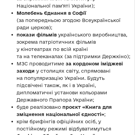
Національної пам’яті України);
Молебень Єднання в Софії
(за попередньою згодою Всеукраїнської
ради церков);
покази фільмів
українського виробництва,
зокрема патріотичних фільмів
у кінотеатрах по всій країні
та на телеканалах (за підтримки Держкіно);
МЗС проводитиме
за кордоном іміджеві
заходи
у столицях світу, спрямовані
на популяризацію України. Будуть
підсвічені також, як і в Україні,
дипломатичні установи кольорами
Державного Прапора України;
буде реалізовано
проєкт «Книга для
зміцнення національної єдності»
;
крім брифінгів офіційних осіб, у
постійному режимі відбуватимуться