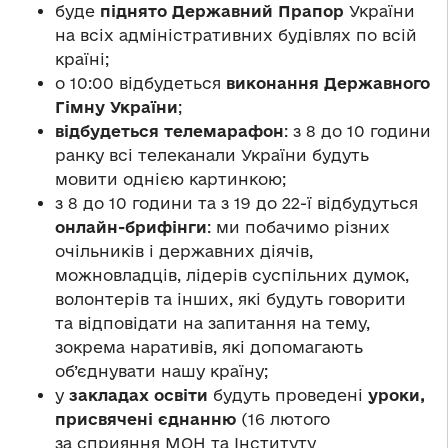
буде
піднято Державний Прапор
України
на всіх адміністративних будівлях по всій
країні;
о 10:00 відбудеться
виконання Державного
Гімну України
;
відбудеться телемарафон
: з 8 до 10 години
ранку всі телеканали України будуть
мовити однією картинкою;
з 8 до 10 години та з 19 до 22-ї відбудуться
онлайн-брифінги
: ми побачимо різних
очільників і державних діячів,
можновладців, лідерів суспільних думок,
волонтерів та інших, які будуть говорити
та відповідати на запитання на тему,
зокрема наративів, які допомагають
об’єднувати нашу країну;
у
закладах освіти
будуть проведені
уроки,
присвячені єднанню
(16 лютого
за сприяння МОН та Інституту