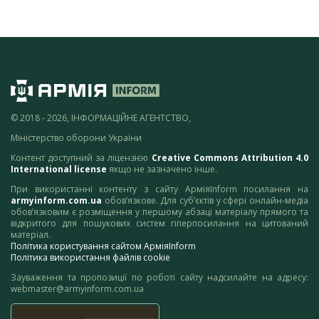
© 2018 - 2026, ІНФОРМАЦІЙНЕ АГЕНТСТВО,
Міністерство оборони України
Контент доступний за ліцензією
Creative Commons Attribution 4.0
International license
якщо не зазначено інше.
При використанні контенту з сайту АрміяInform посилання на
armyinform.com.ua
обов’язкове. Для суб’єктів у сфері онлайн-медіа
обов’язковим є розміщення у першому абзаці матеріалу прямого та
відкритого для пошукових систем гіперпосилання на цитований
матеріал.
Політика користування сайтом АрміяInform
Політика використання файлів cookie
Зауваження та пропозиції по роботі сайту надсилайте на адресу:
webmaster@armyinform.com.ua