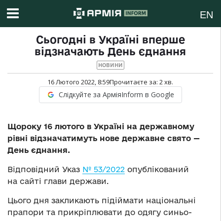
EN
Сьогодні в Україні вперше
відзначають День єднання
НОВИНИ
16 Лютого 2022, 8:59
Прочитаєте за:
2
хв.
Слідкуйте за АрміяInform в Google
Щороку 16 лютого в Україні на державному
рівні відзначатимуть нове державне свято —
День єднання.
Відповідний Указ
№ 53/2022
опублікований
на сайті глави держави.
Цього дня закликають підіймати національні
прапори та прикріплювати до одягу синьо-