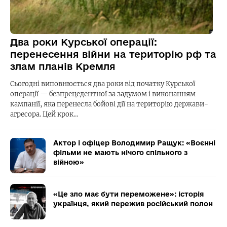
Два роки Курської операції:
перенесення війни на територію рф та
злам планів Кремля
Сьогодні виповнюється два роки від початку Курської
операції — безпрецедентної за задумом і виконанням
кампанії, яка перенесла бойові дії на територію держави-
агресора. Цей крок…
Актор і офіцер Володимир Ращук: «Воєнні
фільми не мають нічого спільного з
війною»
«Це зло має бути переможене»: історія
українця, який пережив російський полон