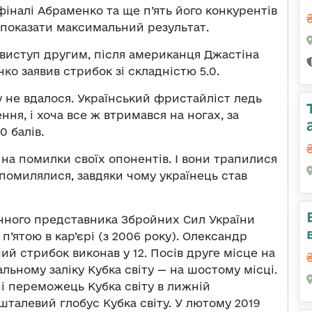
фіналі Абраменко та ще п’ять його конкурентів
 показати максимальний результат.
виступ другим, після американця Джастіна
о заявив стрибок зі складністю 5.0.
 не вдалося. Український фристайліст ледь
ння, і хоча все ж втримався на ногах, за
0 балів.
на помилки своїх опонентів. І вони трапилися
 помилялися, завдяки чому українець став
ічного представника Збройних Сил України
’ятою в кар’єрі (з 2006 року). Олександр
ий стрибок виконав у 12. Посів друге місце на
гальному заліку Кубка світу — на шостому місці.
і переможець Кубка світу в лижній
ишталевий глобус Кубка світу. У лютому 2019