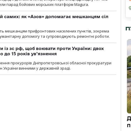
вели парад бойових морських платформ Magura.
й самих: як «Азов» допомагає мешканцям сіл
П
ють мешканцям прифронтових населених пунктів, зокрема
гуманітарну допомогу та супроводжують ремонтні роботи.
 із зс рф, щоб воювати проти України: двох
 до 15 років ув’язнення
чення прокурорів Дніпропетровської обласної прокуратури
н України винними у державній зраді.
Д
п