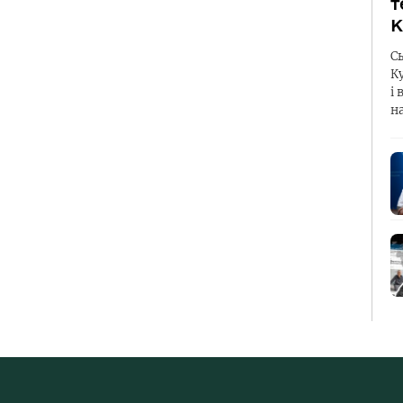
т
К
С
К
і 
н