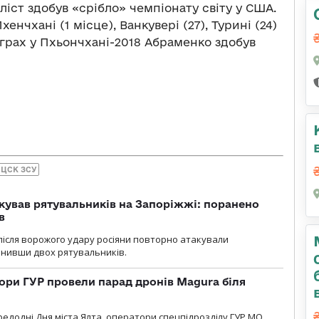
іст здобув «срібло» чемпіонату світу у США.
енчхані (1 місце), Ванкувері (27), Турині (24)
 іграх у Пхьончхані-2018 Абраменко здобув
ЦСК ЗСУ
кував рятувальників на Запоріжжі: поранено
в
і після ворожого удару росіяни повторно атакували
анивши двох рятувальників.
ори ГУР провели парад дронів Magura біля
ередодні Дня міста Ялта, оператори спецпідрозділу ГУР МО