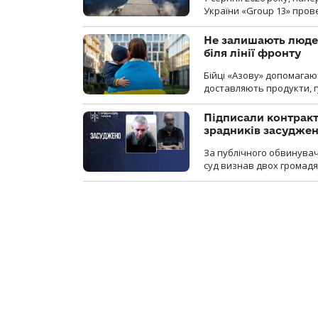
України «Group 13» про
Не залишають люде
біля лінії фронту
Бійці «Азову» допомага
доставляють продукти, 
Підписали контракти
зрадників засуджено
За публічного обвинува
суд визнав двох громадя