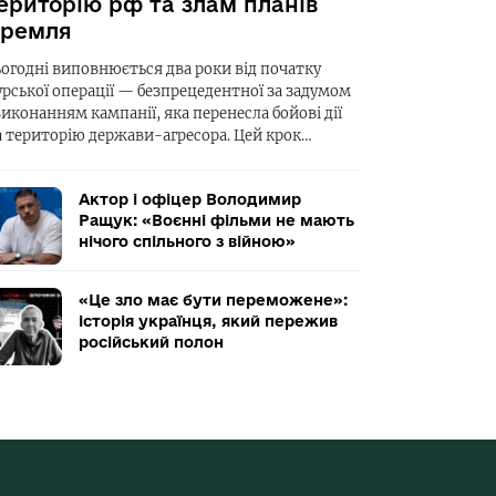
ериторію рф та злам планів
ремля
ьогодні виповнюється два роки від початку
урської операції — безпрецедентної за задумом
виконанням кампанії, яка перенесла бойові дії
а територію держави-агресора. Цей крок…
Актор і офіцер Володимир
Ращук: «Воєнні фільми не мають
нічого спільного з війною»
«Це зло має бути переможене»:
історія українця, який пережив
російський полон