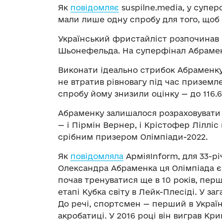
Як
повідомляє
suspilne.media, у супер
мали лише одну спробу для того, щоб
Український фристайліст розпочинав 
Шьонефельда. На суперфінал Абраменк
Виконати ідеально стрибок Абраменку
не втратив рівновагу під час приземле
спробу йому знизили оцінку — до 116.6
Абраменку залишалося розраховувати 
— і Пірмін Вернер, і Крістофер Лілліс
срібним призером Олімпіади-2022.
Як
повідомляла
АрміяInform, для 33-р
Олександра Абраменка ця Олімпіада є п
почав тренуватися ще в 10 років, перш
етапі Кубка світу в Лейк-Плесіді. У за
До речі, спортсмен — перший в Україн
акробатиці. У 2016 році він виграв Кр