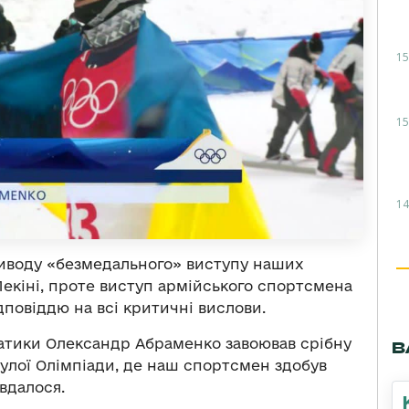
15
15
14
риводу «безмедального» виступу наших
Пекіні, проте виступ армійського спортсмена
повіддю на всі критичні вислови.
батики Олександр Абраменко завоював срібну
В
улої Олімпіади, де наш спортсмен здобув
 вдалося.