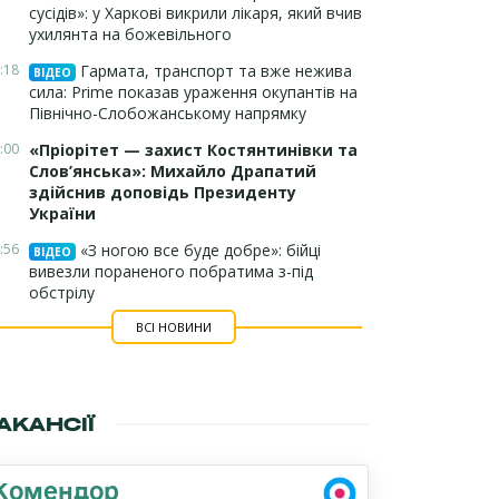
сусідів»: у Харкові викрили лікаря, який вчив
ухилянта на божевільного
:18
Гармата, транспорт та вже нежива
ВІДЕО
сила: Prime показав ураження окупантів на
Північно-Слобожанському напрямку
:00
«Пріорітет — захист Костянтинівки та
Слов’янська»: Михайло Драпатий
здійснив доповідь Президенту
України
:56
«З ногою все буде добре»: бійці
ВІДЕО
вивезли пораненого побратима з-під
обстрілу
ВСІ НОВИНИ
АКАНСІЇ
Комендор