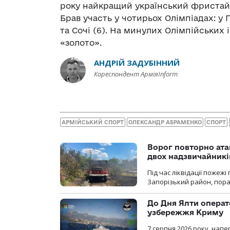
року найкращий український фристайл
Брав участь у чотирьох Олімпіадах: у Пх
та Сочі (6). На минулих Олімпійських
«золото».
АНДРІЙ ЗАДУБІННИЙ
Кореспондент АрміяInform
АРМІЙСЬКИЙ СПОРТ
ОЛЕКСАНДР АБРАМЕНКО
СПОРТ
Ворог повторно ата
двох надзвичайникі
Під час ліквідації пожеж
Запорізький район, пор
До Дня Ялти операт
узбережжя Криму
7 серпня 2026 року, нап