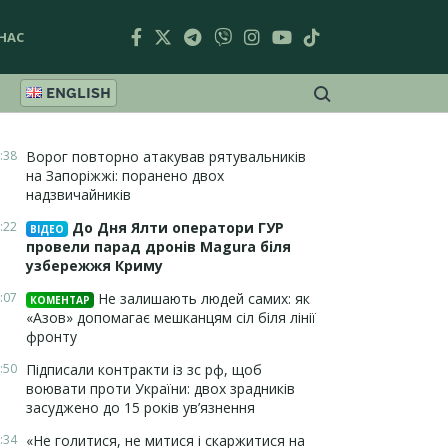
НАС
ENGLISH
:38
Ворог повторно атакував рятувальників
на Запоріжжі: поранено двох
надзвичайників
:22
До Дня Ялти оператори ГУР
ВІДЕО
провели парад дронів Magura біля
узбережжя Криму
:07
Не залишають людей самих: як
КОМЕНТАР
«Азов» допомагає мешканцям сіл біля лінії
фронту
:50
Підписали контракти із зс рф, щоб
воювати проти України: двох зрадників
засуджено до 15 років ув’язнення
:34
«Не голитися, не митися і скаржитися на