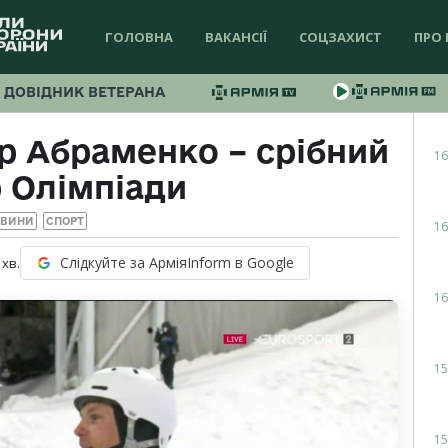
ГОЛОВНА
ВАКАНСІЇ
СОЦЗАХИСТ
ПРО 
ДОВІДНИК ВЕТЕРАНА
р Абраменко – срібний
16
 Олімпіади
ОВИНИ
СПОРТ
16
Слідкуйте за АрміяInform в Google
хв.
16
15
15