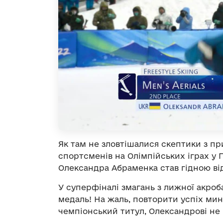
Як там не зловтішалися скептики з п
спортсменів на Олімпійських іграх у 
Олександра Абраменка став гідною від
У суперфіналі змагань з лижної акро
медаль! На жаль, повторити успіх мин
чемпіонський титул, Олександрові не