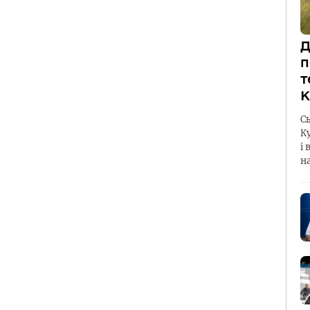
Д
п
т
К
С
К
і 
н