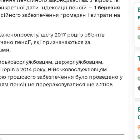
лення пенсійного законодавства. У відомстві
онкретної дати індексації пенсій —
1 березня
нсійного забезпечення громадян і витрати на
конопроєкту, ще у 2017 році з об’єктів
чено пенсії, які призначаються за
ами.
ійськовослужбовцям, держслужбовцям,
нерів з 2014 року. Військовослужбовцям
іною грошового забезпечення було проведено у
цям пенсії не перераховувалися ще з 2008