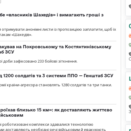
бе «власників Шахедів» і вимагають гроші з
и отримувати анонімні листи із пропозицією заплатити, щоб їх
атакам «Шахедів».
акував на Покровському та Костянтинівському
аб ЗСУ
ї доби зафіксовано 233 бойові зіткнення.
д 1200 солдатів та 3 системи ППО — Генштаб ЗСУ
мії країни-агресора становлять 1280 солдатів та три танки.
проїхав близько 15 км»: як доставляють життєво
військовим
ні роботизовані комплекси здавалися технологією
ми доставляють необхідні речі військовим й евакуюють