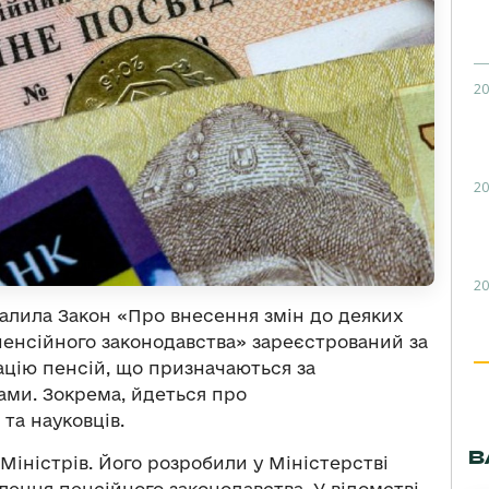
20
20
20
хвалила Закон «Про внесення змін до деяких
пенсійного законодавства» зареєстрований за
ацію пенсій, що призначаються за
ми. Зокрема, йдеться про
та науковців.
В
Міністрів. Його розробили у Міністерстві