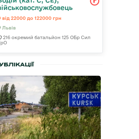
Водій (кат. С, СЕ),
військовослужбовець
від 22000 до 122000 грн
Львів
216 окремий батальйон 125 ОБр Сил
ТрО
УБЛІКАЦІЇ