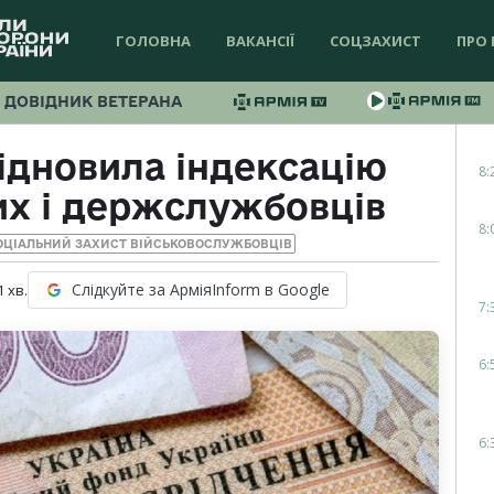
ГОЛОВНА
ВАКАНСІЇ
СОЦЗАХИСТ
ПРО 
ДОВІДНИК ВЕТЕРАНА
ідновила індексацію
8:
их і держслужбовців
8:
ОЦІАЛЬНИЙ ЗАХИСТ ВІЙСЬКОВОСЛУЖБОВЦІВ
Слідкуйте за АрміяInform в Google
1
хв.
7:
6:
6: