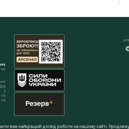
pr
ons
не
orm
Для
м є
 та
 на
 на
чити вам найкращий досвід роботи на нашому сайті. Продовжу