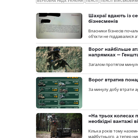
ВЕРХОВНА РАДА УКРАЇНИ
ПЕНСІЇ
ПЕНСІЇ ВІЙСЬКОВИМ
Шахраї вдають із се
бізнесменів
Власники бізнесів почал
об’єкти не піддавалися 
Ворог найбільше ат
напрямках — Геншт
Загалом протягом минуло
Ворог втратив пона
За минулу добу втрати ар
«На трьох колесах 
необхідні вантажі 
Кілька років тому назем
майбутнього, а тепер ни