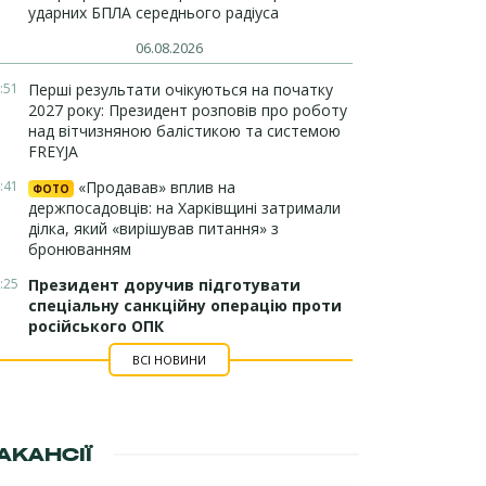
ударних БПЛА середнього радіуса
06.08.2026
:51
Перші результати очікуються на початку
2027 року: Президент розповів про роботу
над вітчизняною балістикою та системою
FREYJA
:41
«Продавав» вплив на
ФОТО
держпосадовців: на Харківщині затримали
ділка, який «вирішував питання» з
бронюванням
:25
Президент доручив підготувати
спеціальну санкційну операцію проти
російського ОПК
ВСІ НОВИНИ
АКАНСІЇ