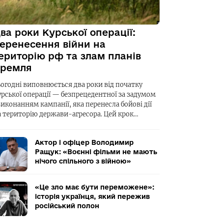
ва роки Курської операції:
еренесення війни на
ериторію рф та злам планів
ремля
ьогодні виповнюється два роки від початку
урської операції — безпрецедентної за задумом
виконанням кампанії, яка перенесла бойові дії
а територію держави-агресора. Цей крок…
Актор і офіцер Володимир
Ращук: «Воєнні фільми не мають
нічого спільного з війною»
«Це зло має бути переможене»:
історія українця, який пережив
російський полон