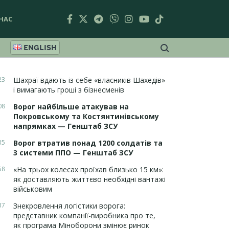
НАС
ENGLISH
23
Шахраї вдають із себе «власників Шахедів»
і вимагають гроші з бізнесменів
08
Ворог найбільше атакував на
Покровському та Костянтинівському
напрямках — Генштаб ЗСУ
35
Ворог втратив понад 1200 солдатів та
3 системи ППО — Генштаб ЗСУ
58
«На трьох колесах проїхав близько 15 км»:
як доставляють життєво необхідні вантажі
військовим
37
Знекровлення логістики ворога:
представник компанії-виробника про те,
як програма Міноборони змінює ринок