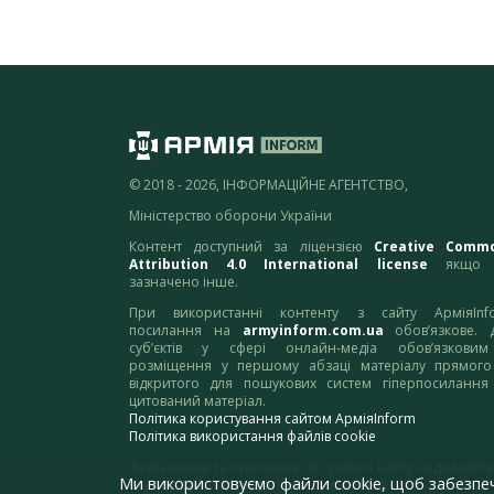
© 2018 - 2026, ІНФОРМАЦІЙНЕ АГЕНТСТВО,
Міністерство оборони України
Контент доступний за ліцензією
Creative Comm
Attribution 4.0 International license
якщо 
зазначено інше.
При використанні контенту з сайту АрміяInf
посилання на
armyinform.com.ua
обов’язкове. 
суб’єктів у сфері онлайн-медіа обов’язкови
розміщення у першому абзаці матеріалу прямого
відкритого для пошукових систем гіперпосилання
цитований матеріал.
Політика користування сайтом АрміяInform
Політика використання файлів cookie
Зауваження та пропозиції по роботі сайту надсилайте
Ми використовуємо файли cookie, щоб забезпе
адресу:
webmaster@armyinform.com.ua