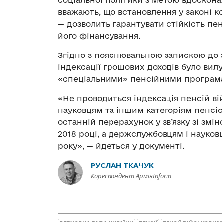
соціальної політики з метою вдоскона
вважають, що встановлення у законі к
— дозволить гарантувати стійкість пе
його фінансування.
Згідно з пояснювальною запискою до за
індексації грошових доходів було вилу
«спеціальними» пенсійними програм
«Не проводиться індексація пенсій в
науковцям та іншим категоріям пенсіо
останній перерахунок у зв’язку зі зм
2018 році, а держслужбовцям і науков
року», — йдеться у документі.
РУСЛАН ТКАЧУК
Кореспондент АрміяInform