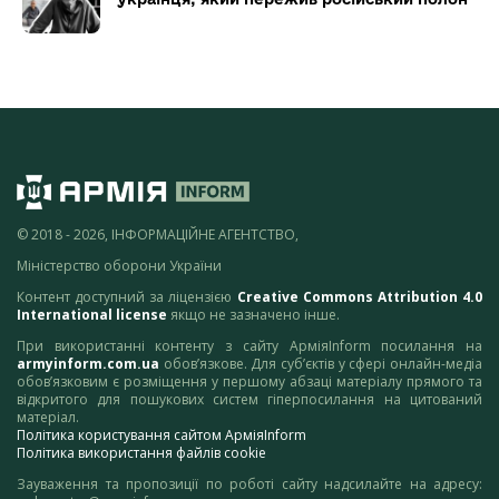
© 2018 - 2026, ІНФОРМАЦІЙНЕ АГЕНТСТВО,
Міністерство оборони України
Контент доступний за ліцензією
Creative Commons Attribution 4.0
International license
якщо не зазначено інше.
При використанні контенту з сайту АрміяInform посилання на
armyinform.com.ua
обов’язкове. Для суб’єктів у сфері онлайн-медіа
обов’язковим є розміщення у першому абзаці матеріалу прямого та
відкритого для пошукових систем гіперпосилання на цитований
матеріал.
Політика користування сайтом АрміяInform
Політика використання файлів cookie
Зауваження та пропозиції по роботі сайту надсилайте на адресу: