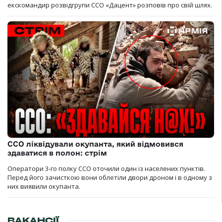
екскомандир розвідгрупи ССО «Дацент» розповів про свій шлях.
ССО ліквідували окупанта, який відмовився
здаватися в полон: стрім
Оператори 3-го полку ССО оточили один із населених пунктів.
Перед його зачисткою вони облетіли двори дроном і в одному з
них виявили окупанта.
ВАКАНСІЇ