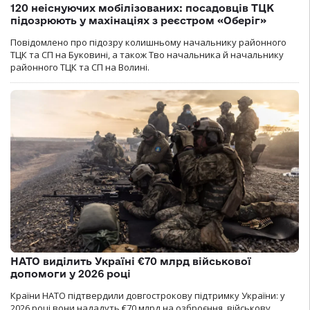
120 неіснуючих мобілізованих: посадовців ТЦК
підозрюють у махінаціях з реєстром «Оберіг»
Повідомлено про підозру колишньому начальнику районного
ТЦК та СП на Буковині, а також Тво начальника й начальнику
районного ТЦК та СП на Волині.
НАТО виділить Україні €70 млрд військової
допомоги у 2026 році
Країни НАТО підтвердили довгострокову підтримку України: у
2026 році вони нададуть €70 млрд на озброєння, військову