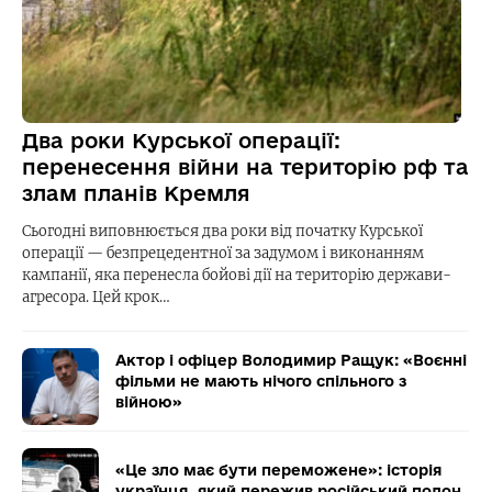
Два роки Курської операції:
перенесення війни на територію рф та
злам планів Кремля
Сьогодні виповнюється два роки від початку Курської
операції — безпрецедентної за задумом і виконанням
кампанії, яка перенесла бойові дії на територію держави-
агресора. Цей крок…
Актор і офіцер Володимир Ращук: «Воєнні
фільми не мають нічого спільного з
війною»
«Це зло має бути переможене»: історія
українця, який пережив російський полон