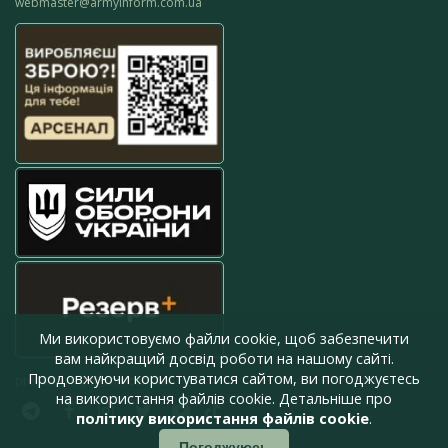
webmaster@armyinform.com.ua
Ми використовуємо файли cookie, щоб забезпечити
вам найкращий досвід роботи на нашому сайті.
Продовжуючи користуватися сайтом, ви погоджуєтесь
press@armyinform.com.ua
на використання файлів cookie. Детальніше про
політику використання файлів cookie
.
Погоджуюсь