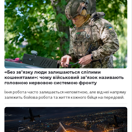
«Без зв’язку люди залишаються сліпими
кошенятами»: чому військовий зв’язок називають
головною нервовою системою фронту
Їхня робота часто залишається непомітною, але від неї напряму
залежить бойова робота та життя кожного бійця на передовій.