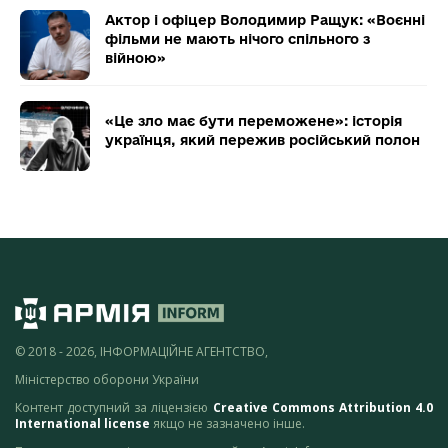
Актор і офіцер Володимир Ращук: «Воєнні
фільми не мають нічого спільного з
війною»
«Це зло має бути переможене»: історія
українця, який пережив російський полон
© 2018 - 2026, ІНФОРМАЦІЙНЕ АГЕНТСТВО,
Міністерство оборони України
Контент доступний за ліцензією
Creative Commons Attribution 4.0
International license
якщо не зазначено інше.