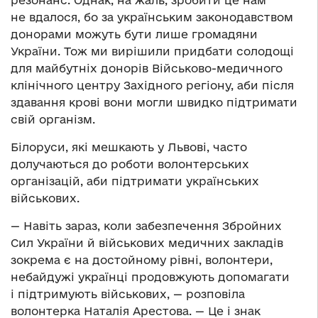
резонанс. Однак, на жаль, зробити це нам
не вдалося, бо за українським законодавством
донорами можуть бути лише громадяни
України. Тож ми вирішили придбати солодощі
для майбутніх донорів Військово-медичного
клінічного центру Західного регіону, аби після
здавання крові вони могли швидко підтримати
свій організм.
Білоруси, які мешкають у Львові, часто
долучаються до роботи волонтерських
організацій, аби підтримати українських
військових.
— Навіть зараз, коли забезпечення Збройних
Сил України й військових медичних закладів
зокрема є на достойному рівні, волонтери,
небайдужі українці продовжують допомагати
і підтримують військових, — розповіла
волонтерка Наталія Арестова. — Це і знак