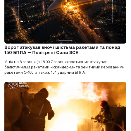
Ворог атакував вночі шістьма ракетами та понад
150 БПЛА — Повітряні Сили ЗСУ
У ніч на 8 серпня (з 18:00 7 серпня) противник атакував
балістичними ракетами «Іскандер-М» та зенітними керованими
ракетами С-400, а також 151 ударним БПЛА.