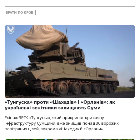
БРАТИ ПО КРОВІ
«Тунгуска» проти «Шахедів» і «Орланів»: як
українські зенітники захищають Суми
Екіпаж ЗРГК «Тунгуска», який прикриває критичну
інфраструктуру Сумщини, вже знищив понад 30 ворожих
повітряних цілей, зокрема «Шахеди» й «Орлани».