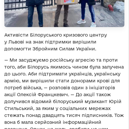
Активісти Білоруського кризового центру
у Львові на знак підтримки вирішили
допомогти Збройним Силам України.
— Ми засуджуємо російську агресію та проти
того, аби Білорусь якимось чином була залучена
до цього. Аби підтримати українців, українську
армію, ми вирішили стати донорами крові для
потреб війська, — розповів один з ініціаторів
акції Олексій Францкевич. — До акції також
долучився відомий білоруський музикант Юрій
Стильський, за яким у соціальних мережах
стежать понад двадцять тисяч підписників. Тож
вона б мала серйозний інформаційний