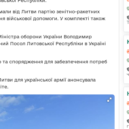
вської Республіки.
мали від Литви партію зенітно-ракетних
я військової допомоги. У комплекті також
 Міністра оборони України Володимир
ний Посол Литовської Республіки в Україні
но та спорядження для забезпечення потреб
итви для української армії анонсувала
іте.
г