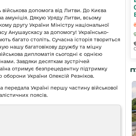
ь військова допомога від Литви. До Києва
ва амуніція. Дякую Уряду Литви, всьому
кому другу України Міністру національної
су Анушаускасу за допомогу! Українсько-
ають багато століть. Сучасна історія твориться
іную нашу багатовікову дружбу та міцну
військова дипломатія сьогодні є однією
їнами. Завдяки десяткам зустрічей
раїна отримує безпрецедентну підтримку
П
р оборони України Олексій Резніков.
ва передала Україні першу частину військової
алістичних поясів.