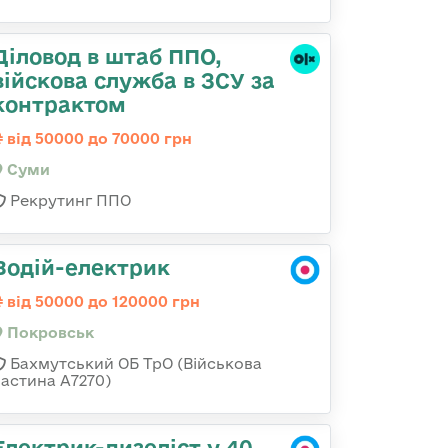
Діловод в штаб ППО,
війскова служба в ЗСУ за
контрактом
від 50000 до 70000 грн
Суми
Рекрутинг ППО
Водій-електрик
від 50000 до 120000 грн
Покровськ
Бахмутський ОБ ТрО (Військова
частина А7270)
Електрик-дизеліст у 40