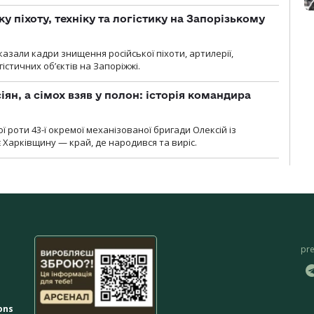
у піхоту, техніку та логістику на Запорізькому
азали кадри знищення російської піхоти, артилерії,
гістичних об’єктів на Запоріжжі.
ян, а сімох взяв у полон: історія командира
ї роти 43-ї окремої механізованої бригади Олексій із
 Харківщину — край, де народився та виріс.
pr
ons