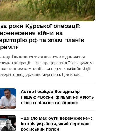
ва роки Курської операції:
еренесення війни на
ериторію рф та злам планів
ремля
ьогодні виповнюється два роки від початку
урської операції — безпрецедентної за задумом
виконанням кампанії, яка перенесла бойові дії
а територію держави-агресора. Цей крок…
Актор і офіцер Володимир
Ращук: «Воєнні фільми не мають
нічого спільного з війною»
«Це зло має бути переможене»:
історія українця, який пережив
російський полон