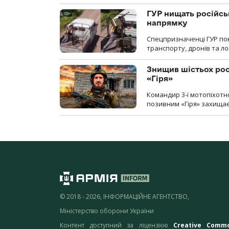
ГУР нищать російськ
напрямку
Спецпризначенці ГУР пок
транспорту, дронів та ло
Знищив шістьох росі
«Гіря»
Командир 3-ї мотопіхотно
позивним «Гіря» захищає
© 2018 - 2026, ІНФОРМАЦІЙНЕ АГЕНТСТВО,
Міністерство оборони України
Контент доступний за ліцензією
Creative Comm