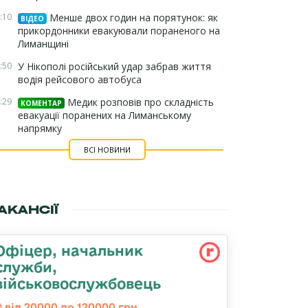
:10
Менше двох годин на порятунок: як
ВІДЕО
прикордонники евакуювали пораненого на
Лиманщині
:50
У Нікополі російський удар забрав життя
водія рейсового автобуса
:29
Медик розповів про складність
КОМЕНТАР
евакуації поранених на Лиманському
напрямку
ВСІ НОВИНИ
АКАНСІЇ
Офіцер, начальник
служби,
військовослужбовець
від 20000 до 120000 грн