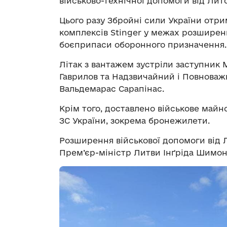
військово-технічної допомоги від Лито
Цього разу Збройні сили України отри
комплексів Stinger у межах розширенн
боєприпаси оборонного призначення.
Літак з вантажем зустріли заступник
Гаврилов та Надзвичайний і Повноваж
Вальдемарас Сарапінас.
Крім того, доставлено військове май
ЗС України, зокрема бронежилети.
Розширення військової допомоги від Л
Прем’єр-міністр Литви Інґріда Шимон