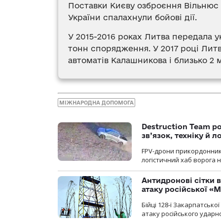
Поставки Києву озброєння Вільнюс р
України спалахнули бойові дії.
У 2015-2016 роках Литва передала ук
тонн спорядження. У 2017 році Лит
автоматів Калашникова і близько 2 м
МІЖНАРОДНА ДОПОМОГА
Destruction Team р
зв’язок, техніку й л
FPV-дрони прикордонників
логістичний хаб ворога 
Антидронові сітки в
атаку російської «М
Бійці 128-ї Закарпатсько
атаку російського ударн