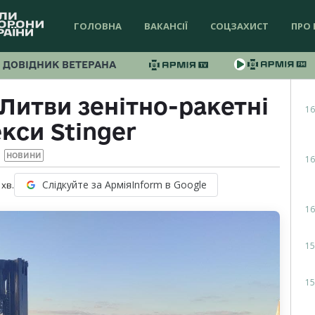
ГОЛОВНА
ВАКАНСІЇ
СОЦЗАХИСТ
ПРО 
ДОВІДНИК ВЕТЕРАНА
Литви зенітно-ракетні
16
кси Stinger
НОВИНИ
16
Слідкуйте за АрміяInform в Google
хв.
16
15
15