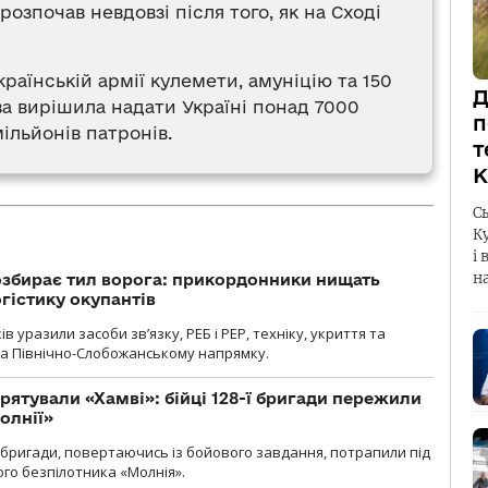
озпочав невдовзі після того, як на Сході
раїнській армії кулемети, амуніцію та 150
Д
ва вирішила надати Україні понад 7000
п
ільйонів патронів.
т
К
С
К
і 
н
озбирає тил ворога: прикордонники нищать
огістику окупантів
 уразили засоби зв’язку, РЕБ і РЕР, техніку, укриття та
на Північно-Слобожанському напрямку.
рятували «Хамві»: бійці 128-ї бригади пережили
олнії»
ї бригади, повертаючись із бойового завдання, потрапили під
ого безпілотника «Молнія».