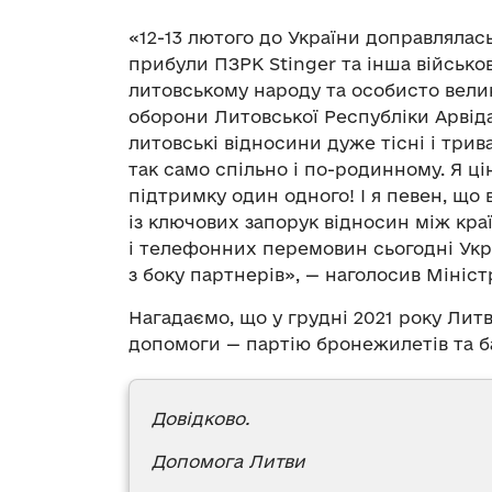
«12-13 лютого до України доправлялас
прибули ПЗРК Stinger та інша військо
литовському народу та особисто вели
оборони Литовської Республіки Арвіда
литовські відносини дуже тісні і трив
так само спільно і по-родинному. Я ц
підтримку один одного! І я певен, що 
із ключових запорук відносин між кра
і телефонних перемовин сьогодні Ук
з боку партнерів», — наголосив Мініст
Нагадаємо, що у грудні 2021 року Лит
допомоги — партію бронежилетів та б
Довідково.
Допомога Литви