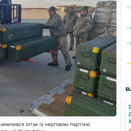
15
14
14
В
землився літак із черговою партією