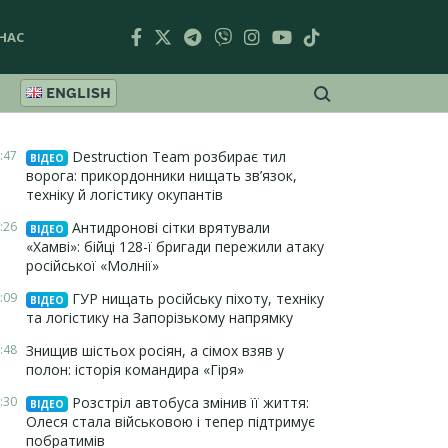
НАС
ENGLISH
:47
Destruction Team розбирає тил
ВІДЕО
ворога: прикордонники нищать зв’язок,
техніку й логістику окупантів
:26
Антидронові сітки врятували
ВІДЕО
«Хамві»: бійці 128-ї бригади пережили атаку
російської «Молнії»
:09
ГУР нищать російську піхоту, техніку
ВІДЕО
та логістику на Запорізькому напрямку
:48
Знищив шістьох росіян, а сімох взяв у
полон: історія командира «Гіря»
:30
Розстріл автобуса змінив її життя:
ВІДЕО
Олеся стала військовою і тепер підтримує
побратимів