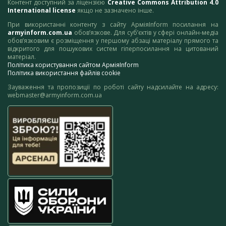
Контент доступний за ліцензією
Creative Commons Attribution 4.0
International license
якщо не зазначено інше.
При використанні контенту з сайту АрміяInform посилання на
armyinform.com.ua
обов’язкове. Для суб’єктів у сфері онлайн-медіа
обов’язковим є розміщення у першому абзаці матеріалу прямого та
відкритого для пошукових систем гіперпосилання на цитований
матеріал.
Політика користування сайтом АрміяInform
Політика використання файлів cookie
Зауваження та пропозиції по роботі сайту надсилайте на адресу:
webmaster@armyinform.com.ua