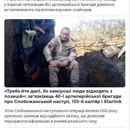
у Харкові зв’язківцям 40-ї артилерійської бригади довелося
встановлювати під вогнем ворожих снайперів.
«Треба йти далі, бо нехороші люди відходять з
позицій»: зв’язківець 40-ї артилерійської бригади
про Слобожанський наступ, 155-й калібр і Starlink
Успіх Слобожанської наступальної операції восени 2022 року
критично залежав від надійного зв’язку, що дозволяв
передавати інформацію в режимі реального часу.