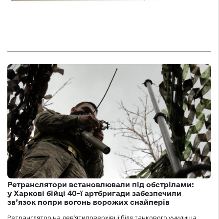
Ретранслятори встановлювали під обстрілами:
у Харкові бійці 40-ї артбригади забезпечили
зв’язок попри вогонь ворожих снайперів
Ретранслятор на дев’ятиповерхівці біля танкового училища