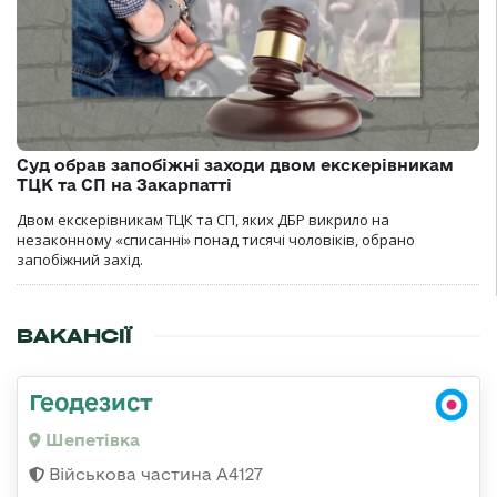
Суд обрав запобіжні заходи двом екскерівникам
ТЦК та СП на Закарпатті
Двом екскерівникам ТЦК та СП, яких ДБР викрило на
незаконному «списанні» понад тисячі чоловіків, обрано
запобіжний захід.
ВАКАНСІЇ
Геодезист
Шепетівка
Військова частина А4127