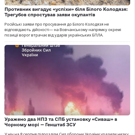
Противник вигадує «успіхи» біля Білого Колодязя:
Трегубов спростував заяви окупантів
Російські заяви про просування до Білого Колодязя не
відповідають дійсності— на Вовчанському напрямку окремі
позиції ворог втрачає від ударів українських БПЛА.
Уражено два НПЗ та СПБ установку «Сиваш» в
Чорному морі — Генштаб ЗСУ
У ніч на 8 серпня підрозділи Сил оборони України уразили низку