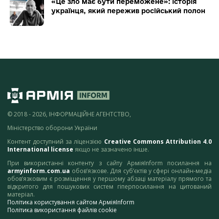
«Це зло має бути переможене»: історія
українця, який пережив російський полон
© 2018 - 2026, ІНФОРМАЦІЙНЕ АГЕНТСТВО,
Міністерство оборони України
Контент доступний за ліцензією
Creative Commons Attribution 4.0
International license
якщо не зазначено інше.
При використанні контенту з сайту АрміяInform посилання на
armyinform.com.ua
обов’язкове. Для суб’єктів у сфері онлайн-медіа
обов’язковим є розміщення у першому абзаці матеріалу прямого та
відкритого для пошукових систем гіперпосилання на цитований
матеріал.
Політика користування сайтом АрміяInform
Політика використання файлів cookie