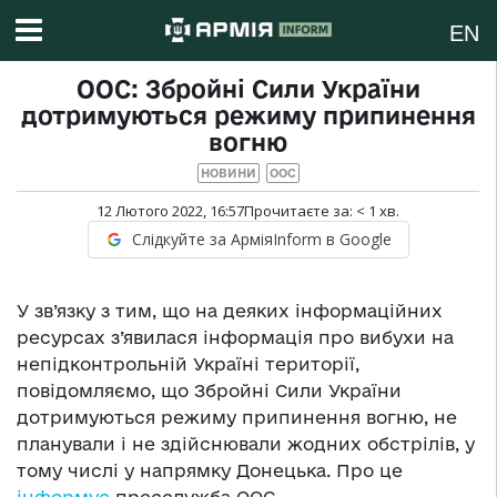
EN
ООС: Збройні Сили України
дотримуються режиму припинення
вогню
НОВИНИ
ООС
12 Лютого 2022, 16:57
Прочитаєте за:
< 1
хв.
Слідкуйте за АрміяInform в Google
У зв’язку з тим, що на деяких інформаційних
ресурсах з’явилася інформація про вибухи на
непідконтрольній Україні території,
повідомляємо, що Збройні Сили України
дотримуються режиму припинення вогню, не
планували і не здійснювали жодних обстрілів, у
тому числі у напрямку Донецька. Про це