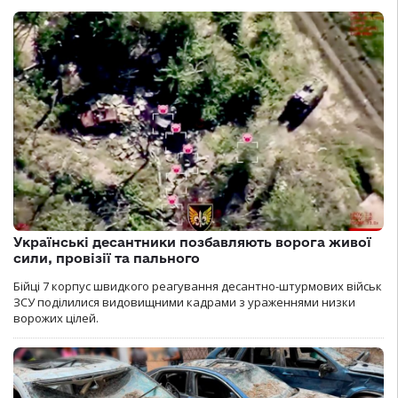
Українські десантники позбавляють ворога живої
сили, провізії та пального
Бійці 7 корпус швидкого реагування десантно-штурмових військ
ЗСУ поділилися видовищними кадрами з ураженнями низки
ворожих цілей.