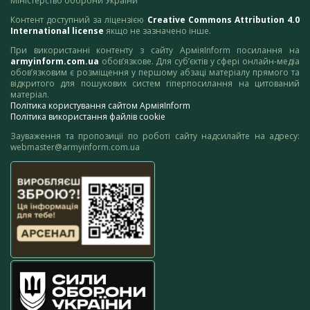
Міністерство оборони України
Контент доступний за ліцензією
Creative Commons Attribution 4.0
International license
якщо не зазначено інше.
При використанні контенту з сайту АрміяInform посилання на
armyinform.com.ua
обов’язкове. Для суб’єктів у сфері онлайн-медіа
обов’язковим є розміщення у першому абзаці матеріалу прямого та
відкритого для пошукових систем гіперпосилання на цитований
матеріал.
Політика користування сайтом АрміяInform
Політика використання файлів cookie
Зауваження та пропозиції по роботі сайту надсилайте на адресу:
webmaster@armyinform.com.ua