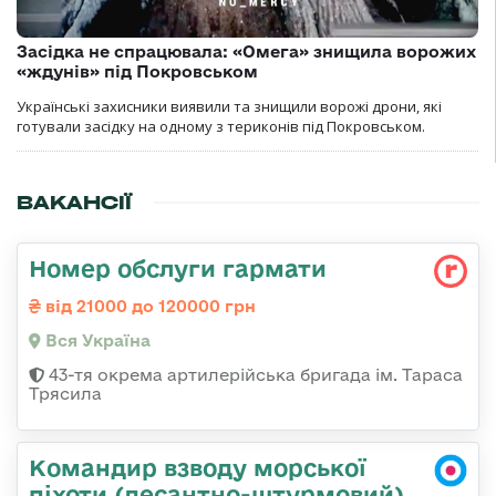
Засідка не спрацювала: «Омега» знищила ворожих
«ждунів» під Покровськом
Українські захисники виявили та знищили ворожі дрони, які
готували засідку на одному з териконів під Покровськом.
ВАКАНСІЇ
Номер обслуги гармати
від 21000 до 120000 грн
Вся Україна
43-тя окрема артилерійська бригада ім. Тараса
Трясила
Командир взводу морської
піхоти (десантно-штурмовий)