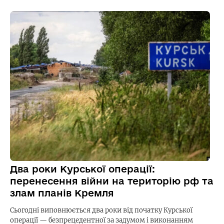
Два роки Курської операції:
перенесення війни на територію рф та
злам планів Кремля
Сьогодні виповнюється два роки від початку Курської
операції — безпрецедентної за задумом і виконанням