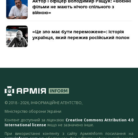
Актор і офіцер Володимир Ращук: «Воєнні
фільми не мають нічого спільного з
війною»
«Це зло має бути переможене»: історія
українця, який пережив російський полон
© 2018 - 2026, ІНФОРМАЦІЙНЕ АГЕНТСТВО,
Міністерство оборони України
Контент доступний за ліцензією
Creative Commons Attribution 4.0
International license
якщо не зазначено інше.
При використанні контенту з сайту АрміяInform посилання на