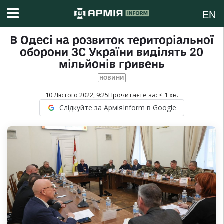
EN
В Одесі на розвиток територіальної
оборони ЗС України виділять 20
мільйонів гривень
НОВИНИ
10 Лютого 2022, 9:25
Прочитаєте за:
< 1
хв.
Слідкуйте за АрміяInform в Google