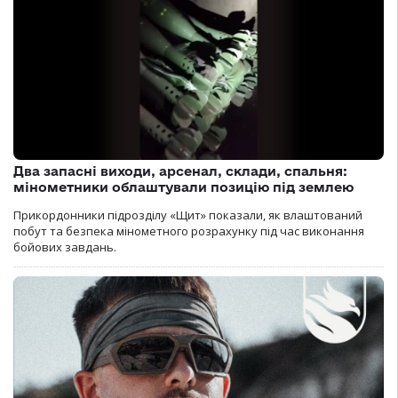
Два запасні виходи, арсенал, склади, спальня:
мінометники облаштували позицію під землею
Прикордонники підрозділу «Щит» показали, як влаштований
побут та безпека мінометного розрахунку під час виконання
бойових завдань.