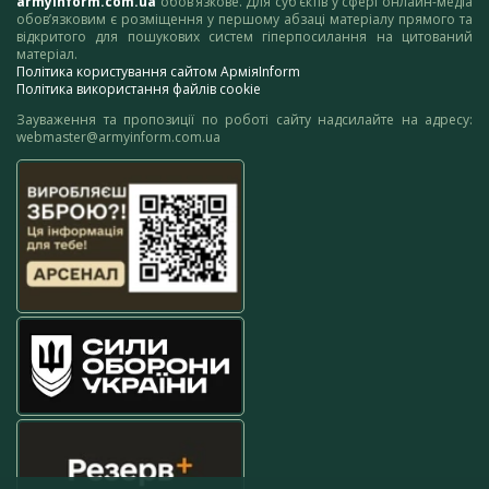
armyinform.com.ua
обов’язкове. Для суб’єктів у сфері онлайн-медіа
обов’язковим є розміщення у першому абзаці матеріалу прямого та
відкритого для пошукових систем гіперпосилання на цитований
матеріал.
Політика користування сайтом АрміяInform
Політика використання файлів cookie
Зауваження та пропозиції по роботі сайту надсилайте на адресу:
webmaster@armyinform.com.ua