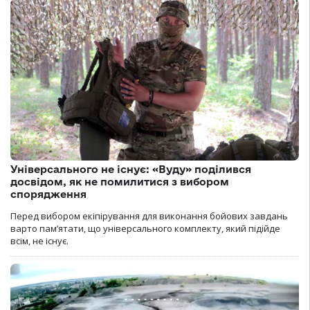
Універсального не існує: «Вуду» поділився
досвідом, як не помилитися з вибором
спорядження
Перед вибором екіпірування для виконання бойових завдань
варто пам’ятати, що універсального комплекту, який підійде
всім, не існує.