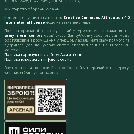
© 2018 - 2026, ІНФОРМАЦІЙНЕ АГЕНТСТВО,
Міністерство оборони України
Контент доступний за ліцензією
Creative Commons Attribution 4.0
International license
якщо не зазначено інше.
При використанні контенту з сайту АрміяInform посилання на
armyinform.com.ua
обов’язкове. Для суб’єктів у сфері онлайн-медіа
обов’язковим є розміщення у першому абзаці матеріалу прямого та
відкритого для пошукових систем гіперпосилання на цитований
матеріал.
Політика користування сайтом АрміяInform
Політика використання файлів cookie
Зауваження та пропозиції по роботі сайту надсилайте на адресу:
webmaster@armyinform.com.ua