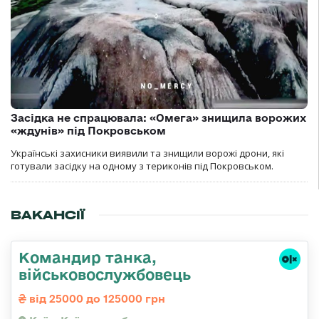
Засідка не спрацювала: «Омега» знищила ворожих
«ждунів» під Покровськом
Українські захисники виявили та знищили ворожі дрони, які
готували засідку на одному з териконів під Покровськом.
ВАКАНСІЇ
Командир танка,
військовослужбовець
від 25000 до 125000 грн