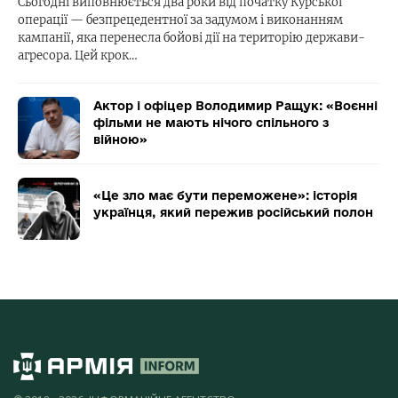
Сьогодні виповнюється два роки від початку Курської
операції — безпрецедентної за задумом і виконанням
кампанії, яка перенесла бойові дії на територію держави-
агресора. Цей крок…
Актор і офіцер Володимир Ращук: «Воєнні
фільми не мають нічого спільного з
війною»
«Це зло має бути переможене»: історія
українця, який пережив російський полон