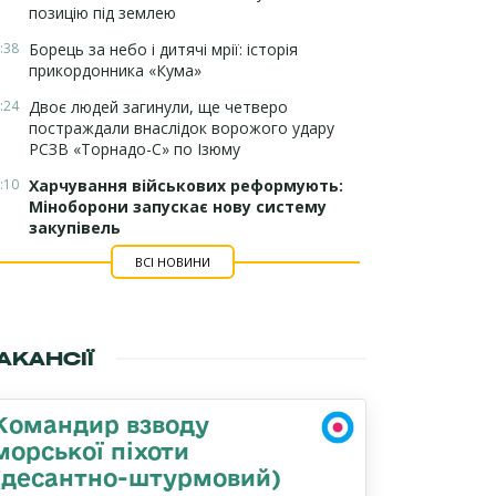
позицію під землею
:38
Борець за небо і дитячі мрії: історія
прикордонника «Кума»
:24
Двоє людей загинули, ще четверо
постраждали внаслідок ворожого удару
РСЗВ «Торнадо-С» по Ізюму
:10
Харчування військових реформують:
Міноборони запускає нову систему
закупівель
ВСІ НОВИНИ
АКАНСІЇ
Командир взводу
морської піхоти
(десантно-штурмовий)