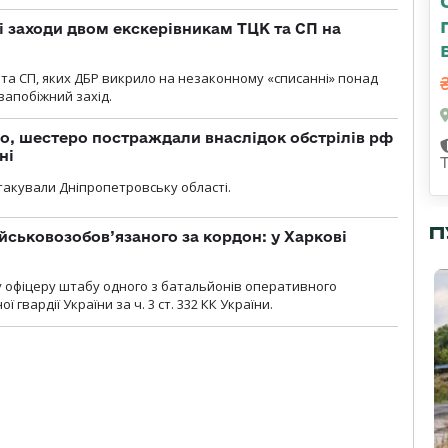
і заходи двом екскерівникам ТЦК та СП на
та СП, яких ДБР викрило на незаконному «списанні» понад
 запобіжний захід.
о, шестеро постраждали внаслідок обстрілів рф
ні
атакували Дніпропетровську області.
П
йськовозобов’язаного за кордон: у Харкові
у офіцеру штабу одного з батальйонів оперативного
гвардії України за ч. 3 ст. 332 КК України.