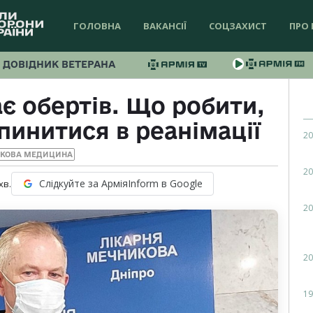
ГОЛОВНА
ВАКАНСІЇ
СОЦЗАХИСТ
ПРО 
ДОВІДНИК ВЕТЕРАНА
є обертів. Що робити,
пинитися в реанімації
20
ЬКОВА МЕДИЦИНА
20
Слідкуйте за АрміяInform в Google
хв.
20
20
19