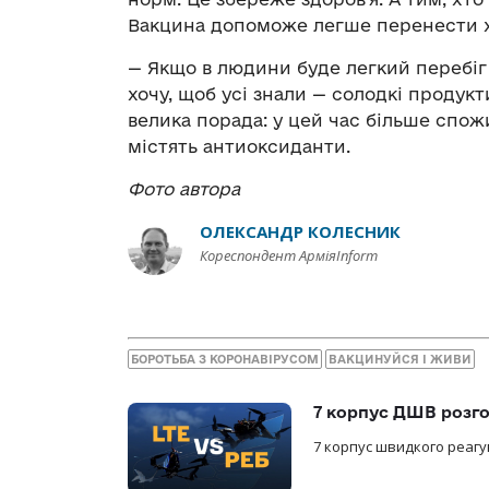
Вакцина допоможе легше перенести х
— Якщо в людини буде легкий перебіг
хочу, щоб усі знали — солодкі продукт
велика порада: у цей час більше спожи
містять антиоксиданти.
Фото автора
ОЛЕКСАНДР КОЛЕСНИК
Кореспондент АрміяInform
БОРОТЬБА З КОРОНАВІРУСОМ
ВАКЦИНУЙСЯ І ЖИВИ
7 корпус ДШВ розго
7 корпус швидкого реагу