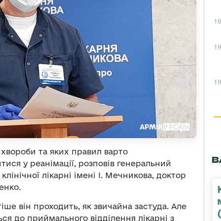
19
19
19
 хвороби та яких правил варто
В
ися у реанімації, розповів генеральний
лінічної лікарні імені І. Мечникова, доктор
енко.
іше він проходить, як звичайна застуда. Але
ся до приймального відділення лікарні з