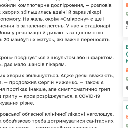
зробили комп’ютерне дослідження, — розповів
 хворих збільшилась вдвічі й зараз лікарі
опомогу. На жаль, окрім «Омікрону» є ще і
ення із запалення легень. У нас у стаціонарі
 Вони у реанімації й дихають за допомогою
ь 20 майбутніх матусь, які важче переносять
крон» поєднується з інсультом або інфарктом.
, дає мало шансів лікарям.
ких хворих збільшується. Адже деякі вважають,
, — продовжив Сергій Риженко. — Також є
ня протікає інакше, але симптоматично грип
 грипу — кров розріджується, а COVID-19
ування різне.
вської обласної клінічної лікарні наголошує,
а обов’язково треба дотримуватися санітарних
о ще не встиг — варто зробити щеплення.