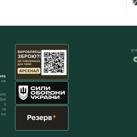
pr
ons
не
orm
Для
м є
 та
 на