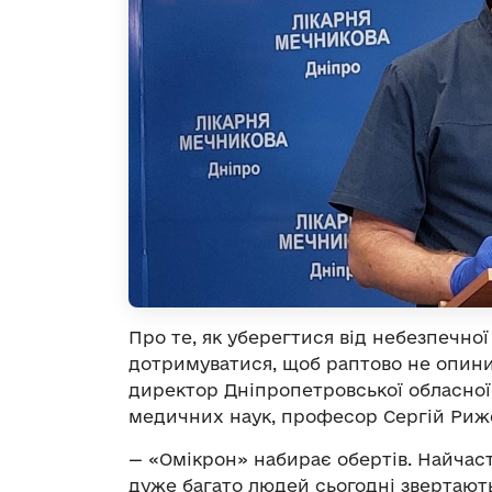
Про те, як уберегтися від небезпечної
дотримуватися, щоб раптово не опинит
директор Дніпропетровської обласної к
медичних наук, професор Сергій Риж
— «Омікрон» набирає обертів. Найчаст
дуже багато людей сьогодні звертають