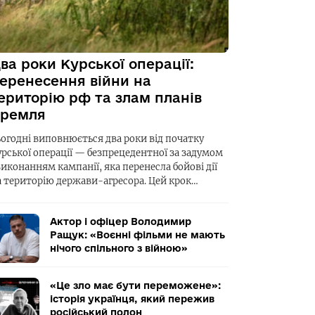
ва роки Курської операції:
еренесення війни на
ериторію рф та злам планів
ремля
ьогодні виповнюється два роки від початку
урської операції — безпрецедентної за задумом
виконанням кампанії, яка перенесла бойові дії
а територію держави-агресора. Цей крок…
Актор і офіцер Володимир
Ращук: «Воєнні фільми не мають
нічого спільного з війною»
«Це зло має бути переможене»:
історія українця, який пережив
російський полон