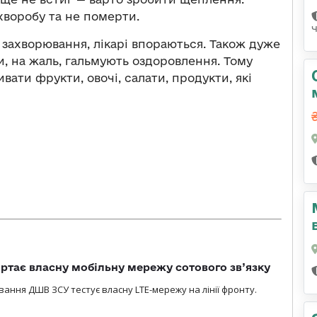
воробу та не померти.
 захворювання, лікарі впораються. Також дуже
и, на жаль, гальмують оздоровлення. Тому
вати фрукти, овочі, салати, продукти, які
ртає власну мобільну мережу сотового зв’язку
вання ДШВ ЗСУ тестує власну LTE-мережу на лінії фронту.