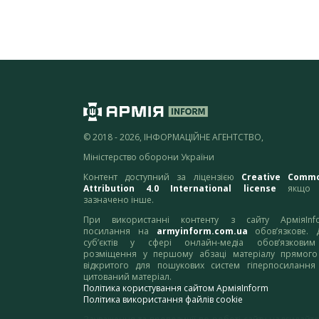
© 2018 - 2026, ІНФОРМАЦІЙНЕ АГЕНТСТВО,
Міністерство оборони України
Контент доступний за ліцензією
Creative Comm
Attribution 4.0 International license
якщо 
зазначено інше.
При використанні контенту з сайту АрміяInf
посилання на
armyinform.com.ua
обов’язкове. 
суб’єктів у сфері онлайн-медіа обов’язкови
розміщення у першому абзаці матеріалу прямого
відкритого для пошукових систем гіперпосилання
цитований матеріал.
Політика користування сайтом АрміяInform
Політика використання файлів cookie