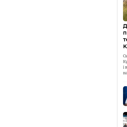
Д
п
т
К
С
К
і 
н