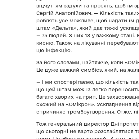
відчуттям задухи та просять, щоб їм 
Сергій Анатолійович. — Кількість таких
роблять усе можливе, щоб надати їм д
штам «Дельта», який дає тяжкі ускладн
— 75 людей. З них 18 у важкому стані.
кисню. Також на лікуванні перебувают
цю інфекцію.
За його словами, найтяжче, коли «Омі
Це дуже важкий симбіоз, який, на жаль
— І ми спостерігаємо, що кількість та
що цей штам можна легко переносити
багато хворих на грип. Це захворюван
схожий на «Омікрон». Ускладнення від
спричиняє тромбоутворення. Отже, лік
Тож генеральний директор Дніпропетро
що сьогодні не варто розслаблятися т
норм. Це збереже здоров’я. А тим, хт