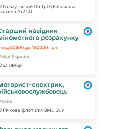
Бахмутський ОБ ТрО (Військова
частина А7270)
Старший навідник
мінометного розрахунку
від 20800 до 190000 грн
Вся Україна
23 ОМБр
Моторист-електрик,
військовослужбовець
Київ
Річкова флотилія ВМС ЗСУ