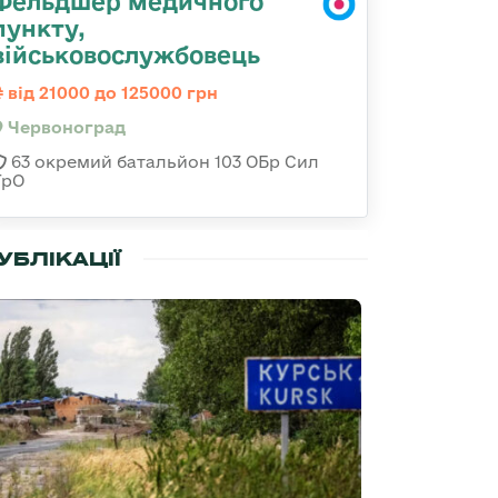
Фельдшер медичного
пункту,
військовослужбовець
від 21000 до 125000 грн
Червоноград
63 окремий батальйон 103 ОБр Сил
ТрО
УБЛІКАЦІЇ