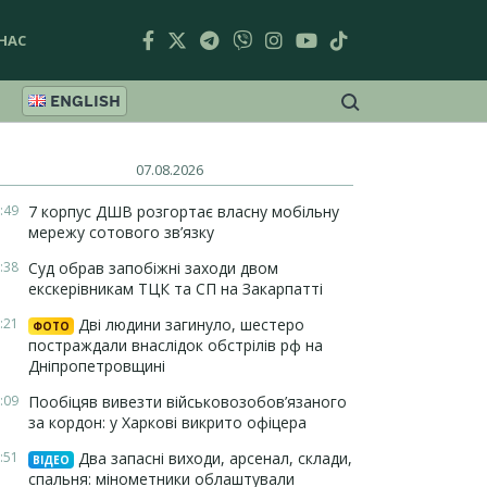
НАС
ENGLISH
07.08.2026
:49
7 корпус ДШВ розгортає власну мобільну
мережу сотового зв’язку
:38
Суд обрав запобіжні заходи двом
екскерівникам ТЦК та СП на Закарпатті
:21
Дві людини загинуло, шестеро
ФОТО
постраждали внаслідок обстрілів рф на
Дніпропетровщині
:09
Пообіцяв вивезти військовозобов’язаного
за кордон: у Харкові викрито офіцера
:51
Два запасні виходи, арсенал, склади,
ВІДЕО
спальня: мінометники облаштували