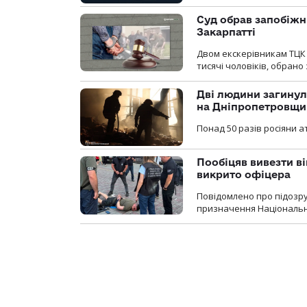
Суд обрав запобіжн
Закарпатті
Двом екскерівникам ТЦК 
тисячі чоловіків, обрано
Дві людини загинул
на Дніпропетровщи
Понад 50 разів росіяни 
Пообіцяв вивезти ві
викрито офіцера
Повідомлено про підозр
призначення Національної 