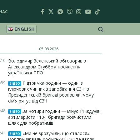
НАС
ENGLISH
05.08.2026
:10
Володимир Зеленський обговорив з
Александром Стуббом посилення
української ППО
:59
Підтримка родини — один із
ВІДЕО
ключових чинників запобігання СЗЧ: в
Президентській бригаді розповіли, чому
сім’я рятує від СЗЧ
:48
За чотири години — мінус 11 ждунів:
ВІДЕО
артилеристи 110-ї бригади розчистили
шлях для побратимів
:41
«Ми не зрозуміли, що сталося»:
ВІДЕО
морпіхи зірвали російську ІПСО та взяли