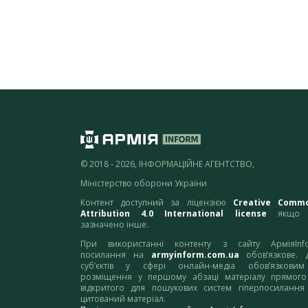
© 2018 - 2026, ІНФОРМАЦІЙНЕ АГЕНТСТВО,
Міністерство оборони України
Контент доступний за ліцензією
Creative Comm
Attribution 4.0 International license
якщо 
зазначено інше.
При використанні контенту з сайту АрміяInf
посилання на
armyinform.com.ua
обов’язкове. 
суб’єктів у сфері онлайн-медіа обов’язкови
розміщення у першому абзаці матеріалу прямого
відкритого для пошукових систем гіперпосилання
цитований матеріал.