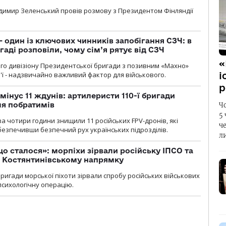
димир Зеленський провів розмову з Президентом Фінляндії
 один із ключових чинників запобігання СЗЧ: в
аді розповіли, чому сім’я рятує від СЗЧ
«
го дивізіону Президентської бригади з позивним «Махно»
м'ї - надзвичайно важливий фактор для військового.
і
р
мінус 11 ждунів: артилеристи 110-ї бригади
ля побратимів
Ч
5
а чотири години знищили 11 російських FPV-дронів, які
ч
абезпечивши безпечний рух українських підрозділів.
л
що сталося»: морпіхи зірвали російську ІПСО та
а Костянтинівському напрямку
бригади морської піхоти зірвали спробу російських військових
сихологічну операцію.