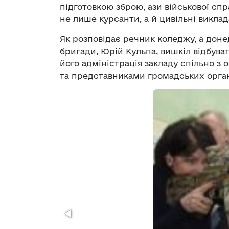
підготовкою зброю, ази військової сп
не лише курсанти, а й цивільні виклад
Як розповідає речник коледжу, а дон
бригади, Юрій Кульпа, вишкіл відбува
його адміністрація закладу спільно з
та представниками громадських органі