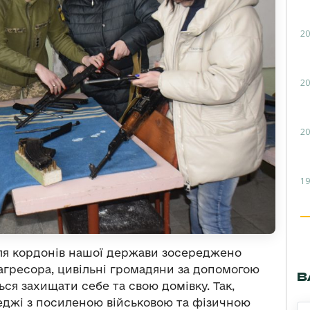
20
20
20
19
 біля кордонів нашої держави зосереджено
агресора, цивільні громадяни за допомогою
В
ься захищати себе та свою домівку. Так,
еджі з посиленою військовою та фізичною