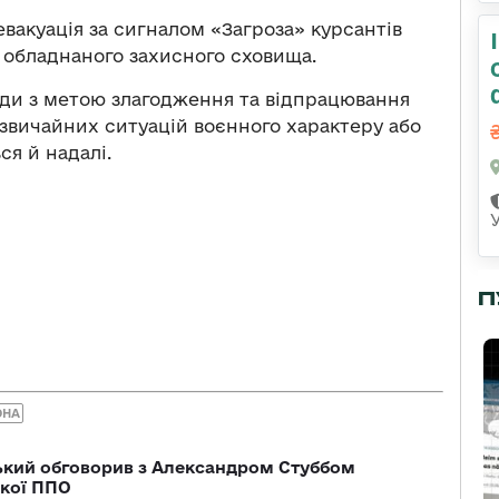
вакуація за сигналом «Загроза» курсантів
 обладнаного захисного сховища.
ходи з метою злагодження та відпрацювання
дзвичайних ситуацій воєнного характеру або
я й надалі.
П
ОНА
кий обговорив з Александром Стуббом
ької ППО