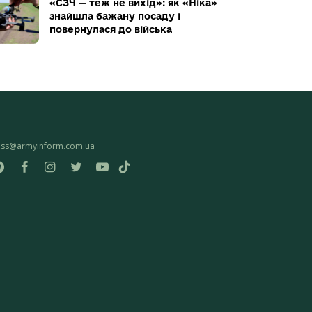
«СЗЧ — теж не вихід»: як «Ніка»
знайшла бажану посаду і
повернулася до війська
ess@armyinform.com.ua