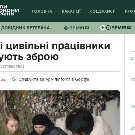
ГОЛОВНА
ВАКАНСІЇ
СОЦЗАХИСТ
ПРО 
ДОВІДНИК ВЕТЕРАНА
 цивільні працівники
ують зброю
21
УСПІЛЬСТВО
Слідкуйте за АрміяInform в Google
1
хв.
20
20
20