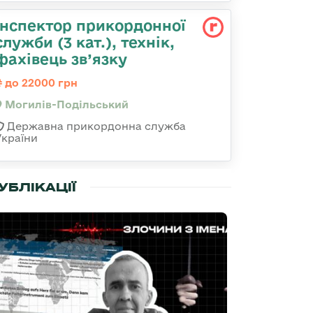
Інспектор прикордонної
служби (3 кат.), технік,
фахівець зв’язку
до 22000 грн
Могилів-Подільський
Державна прикордонна служба
України
УБЛІКАЦІЇ