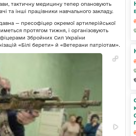
рави, тактичну медицину тепер опановують
ачі та інші працівники навчального закладу.
едавна — пресофіцер окремої артилерійської
тиметься протягом тижня, і організовують
 офіцерами Збройних Сил України
зацій «Білі берети» й «Ветерани патріотам».