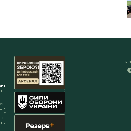
pr
ons
не
orm
Для
м є
 та
 на