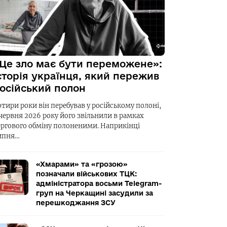
Це зло має бути переможене»:
сторія українця, який пережив
осійський полон
отири роки він перебував у російському полоні,
 червня 2026 року його звільнили в рамках
ергового обміну полоненими. Наприкінці
ипня…
«Хмарами» та «грозою»
позначали військових ТЦК:
адміністратора восьми Telegram-
груп на Черкащині засудили за
перешкоджання ЗСУ