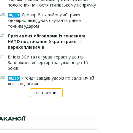
полонених на Костянтинівському напрямку
:30
Дронар батальйону «Стриж»
ВІДЕО
ювелірно ліквідував окупанта одним
точним ударом
:21
Президент обговорив із генсеком
НАТО постачання Україні ракет-
перехоплювачів
:11
Втік із ЗСУ та готував теракт у центрі
Запоріжжя: дезертира засуджено до 15
років
:58
«Рейд» завдав ударів по залізничній
ВІДЕО
логістиці росіян
ВСІ НОВИНИ
АКАНСІЇ