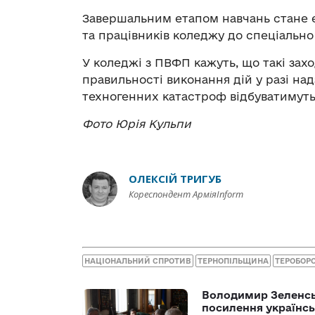
Завершальним етапом навчань стане е
та працівників коледжу до спеціально
У коледжі з ПВФП кажуть, що такі за
правильності виконання дій у разі на
техногенних катастроф відбуватимутьс
Фото Юрія Кульпи
ОЛЕКСІЙ ТРИГУБ
Кореспондент АрміяInform
НАЦІОНАЛЬНИЙ СПРОТИВ
ТЕРНОПІЛЬЩИНА
ТЕРОБОР
Володимир Зеленсь
посилення українс