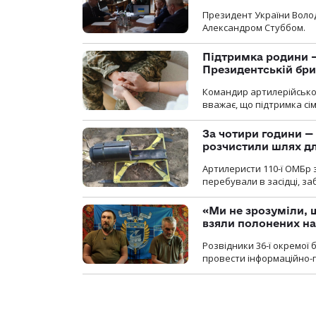
Президент України Воло
Александром Стуббом.
Підтримка родини —
Президентській бриг
Командир артилерійсько
вважає, що підтримка сі
За чотири години — 
розчистили шлях д
Артилеристи 110-ї ОМБр з
перебували в засідці, з
«Ми не зрозуміли, 
взяли полонених н
Розвідники 36-ї окремої 
провести інформаційно-п