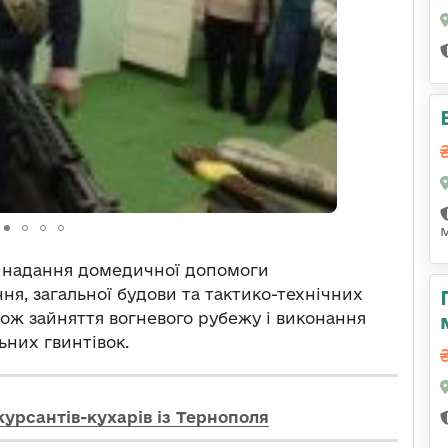
у надання домедичної допомоги
ня, загальної будови та тактико-технічних
кож зайняття вогневого рубежу і виконання
ьних гвинтівок.
курсантів-кухарів із Тернополя