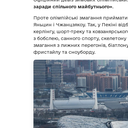
заради спільного майбутнього»
.
Проте олімпійські змагання прийматим
Яньцин і Чжанцзякоу. Так, у Пекіні від
керлінгу, шорт-треку та ковзанярсько
з бобслею, санного спорту, скелетон
змагання з лижних перегонів, біатлону
фристайлу та сноуборду.