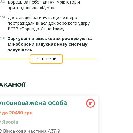
:38
Борець за небо і дитячі мрії: історія
прикордонника «Кума»
:24
Двоє людей загинули, ще четверо
постраждали внаслідок ворожого удару
РСЗВ «Торнадо-С» по Ізюму
:10
Харчування військових реформують:
Міноборони запускає нову систему
закупівель
ВСІ НОВИНИ
АКАНСІЇ
Уповноважена особа
до 20450 грн
Яворів
Військова частина А3719