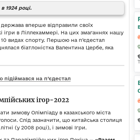
в 1924 році.
а держава вперше відправили своїх
кі ігри в Ліллехаммері. На цих змаганнях нашу
 10 видах спорту. Першою на п’єдестал
нялася біатлоністка Валентина Цербе, яка
о підіймався на п’єдестал
мпійських ігор-2022
ти зимову Олімпіаду в казахського міста
голоси. Слід зазначити, що китайська столиця
тні (у 2008 році), і зимові Ігри.
х та Паралімпійських ігор Пекіна —
«Разом