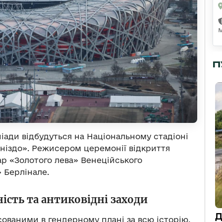
П
піади відбудуться на Національному стадіоні
гніздо». Режисером церемонії відкриття
ар «Золотого лева» Венеційського
 Берлінале.
ість та антиковідні заходи
Д
сованими в гендерному плані за всю історію.