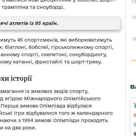
19
 трампліна та сноуборді.
19
чі атлетів із 95 країн.
19
тимуть 45 спортсменів, які виборюватимуть
 біатлоні, бобслеї, гірськолижному спорті,
анному спорті, скелетоні, сноубордингу,
ному катанні, фристайлі та шорт-треку.
хи історії
В
змагання із зимових видів спорту,
ід егідою Міжнародного Олімпійського
. Перша зимова Олімпіада відбулася
ійські ігри відбувалися того ж календарного
чинаючи з 1994 зимові Олімпіади проходять
ом на два роки.