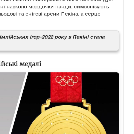
вані навколо мордочки панди, символізують
одові та снігові арени Пекіна, а серце
пійських ігор-2022 року в Пекіні стала
йські медалі