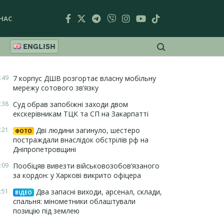
НАС
ENGLISH
:49
7 корпус ДШВ розгортає власну мобільну
мережу сотового зв’язку
:38
Суд обрав запобіжні заходи двом
екскерівникам ТЦК та СП на Закарпатті
:21
Дві людини загинуло, шестеро
ФОТО
постраждали внаслідок обстрілів рф на
Дніпропетровщині
:09
Пообіцяв вивезти військовозобов’язаного
за кордон: у Харкові викрито офіцера
:51
Два запасні виходи, арсенал, склади,
ВІДЕО
спальня: мінометники облаштували
позицію під землею