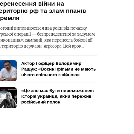
еренесення війни на
ериторію рф та злам планів
ремля
ьогодні виповнюється два роки від початку
урської операції — безпрецедентної за задумом
виконанням кампанії, яка перенесла бойові дії
а територію держави-агресора. Цей крок…
Актор і офіцер Володимир
Ращук: «Воєнні фільми не мають
нічого спільного з війною»
«Це зло має бути переможене»:
історія українця, який пережив
російський полон