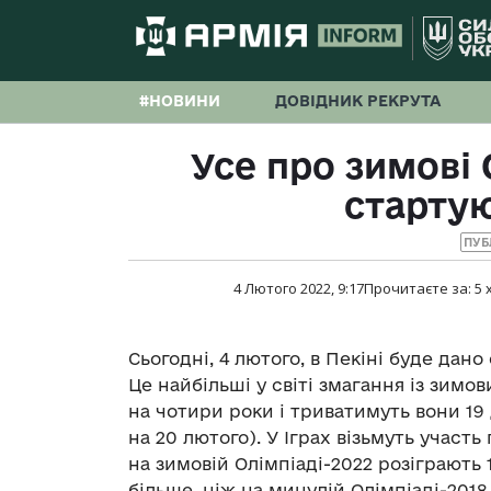
#НОВИНИ
ДОВІДНИК РЕКРУТА
Усе про зимові О
стартую
ПУБ
4 Лютого 2022, 9:17
Прочитаєте за:
5
Сьогодні, 4 лютого, в Пекіні буде дан
Це найбільші у світі змагання із зимов
на чотири роки і триватимуть вони 19 
на 20 лютого). У Іграх візьмуть участь 
на зимовій Олімпіаді-2022 розіграють 
більше, ніж на минулій Олімпіаді-2018