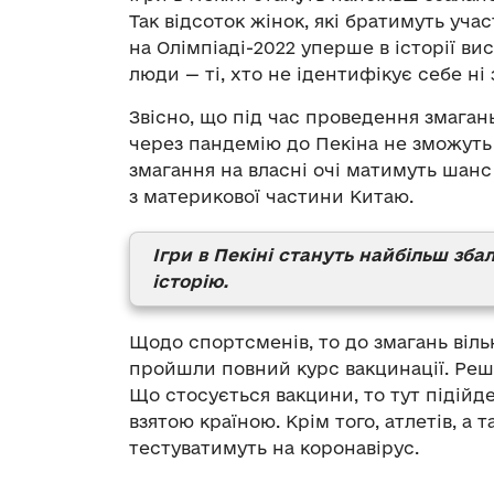
Так відсоток жінок, які братимуть участ
на Олімпіаді-2022 уперше в історії в
люди — ті, хто не ідентифікує себе ні 
Звісно, що під час проведення змагань
через пандемію до Пекіна не зможуть
змагання на власні очі матимуть шан
з материкової частини Китаю.
Ігри в Пекіні стануть найбільш зб
історію.
Щодо спортсменів, то до змагань віль
пройшли повний курс вакцинації. Решт
Що стосується вакцини, то тут підійд
взятою країною. Крім того, атлетів, а
тестуватимуть на коронавірус.