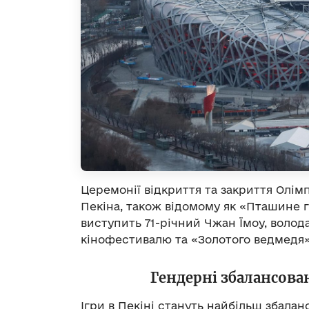
Церемонії відкриття та закриття Олім
Пекіна, також відомому як «Пташине 
виступить 71-річний Чжан Їмоу, волод
кінофестивалю та «Золотого ведмедя»
Гендерні збалансован
Ігри в Пекіні стануть найбільш збалан