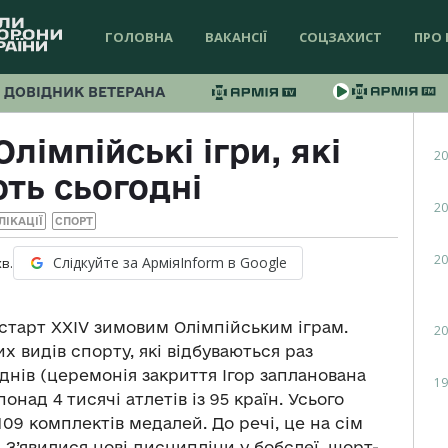
ГОЛОВНА
ВАКАНСІЇ
СОЦЗАХИСТ
ПРО 
ДОВІДНИК ВЕТЕРАНА
лімпійські ігри, які
20
ть сьогодні
20
ЛІКАЦІЇ
СПОРТ
20
Слідкуйте за АрміяInform в Google
хв.
о старт XXIV зимовим Олімпійським іграм.
20
их видів спорту, які відбуваються раз
днів (церемонія закриття Ігор запланована
19
понад 4 тисячі атлетів із 95 країн. Усього
109 комплектів медалей. До речі, це на сім
. З’явилися нові дисципліни у бобслеї, шорт-