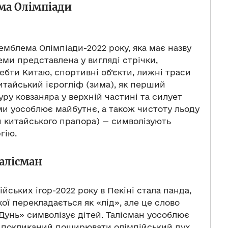
ма Олімпіади
 емблема Олімпіади-2022 року, яка має назву
и представлена ​​у вигляді стрічки,
ребти Китаю, спортивні об’єкти, лижні траси
китайський ієрогліф (зима), як перший
уру ковзаняра у верхній частині та силует
ми уособлює майбутнє, а також чистоту льоду
и китайського прапора) — символізують
гію.
алісман
ських ігор-2022 року в Пекіні стала панда,
ької перекладається як «лід», але це слово
 Дунь» символізує дітей. Талісман уособлює
ож покликаний поширювати олімпійський дух.