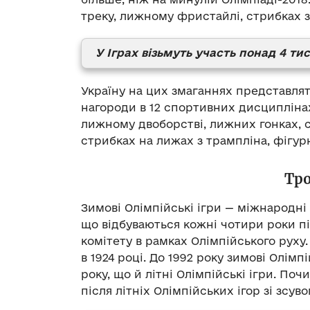
треку, лижному фристайлі, стрибках з
У Іграх візьмуть участь понад 4 тися
Україну на цих змаганнях представля
нагороди в 12 спортивних дисциплінах:
лижному двоборстві, лижних гонках, с
стрибках на лижах з трампліна, фігур
Тро
Зимові Олімпійські ігри — міжнародні 
що відбуваються кожні чотири роки п
комітету в рамках Олімпійського руху
в 1924 році. До 1992 року зимові Олімп
року, що й літні Олімпійські ігри. По
після літніх Олімпійських ігор зі зсув