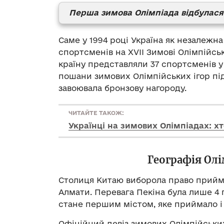
Перша зимова Олімпіада відбулася 
Саме у 1994 році Україна як незалежн
спортсменів на XVII Зимові Олімпійсь
країну представляли 37 спортсменів у
пошани зимових Олімпійських ігор під
завоювала бронзову нагороду.
ЧИТАЙТЕ ТАКОЖ:
Українці на зимових Олімпіадах: хт
Географія Олі
Столиця Китаю виборола право прийма
Алмати. Перевага Пекіна була лише 4 
стане першим містом, яке приймало і лі
Офіційний девіз зимових Олімпійськи