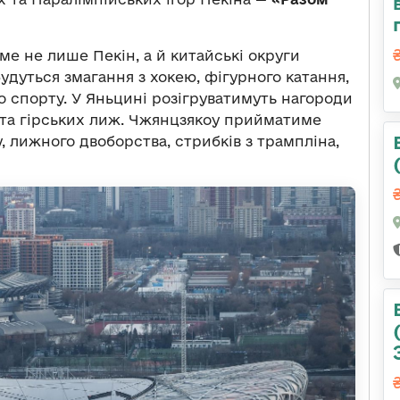
е не лише Пекін, а й китайські округи
будуться змагання з хокею, фігурного катання,
го спорту. У Яньцині розігруватимуть нагороди
у та гірських лиж. Чжянцзякоу прийматиме
, лижного двоборства, стрибків з трампліна,