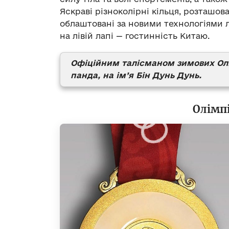
Яскраві різноколірні кільця, розташо
облаштовані за новими технологіями ль
на лівій лапі — гостинність Китаю.
Офіційним талісманом зимових Олім
панда, на ім’я Бін Дунь Дунь.
Олімпі