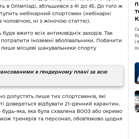
п
ь в Олімпіаді, збільшився з 41 до 45. До того ж
т
иступить небінарний спортсмен (небінарні
К
з чоловічою, ні з жіночою статтю).
С
 буде вжито всіх антиковідніх заходів. Так
К
 потрапити іноземні вболівальники. Побачити
і 
с лише місцеві шанувальники спорту
н
алансованими в гендерному плані за всю
но допустять лише тих спортсменів, які
і доведеться відбувати 21-денний карантин.
е будь-яка, яка була схвалена ВООЗ або окремо
 також тренерів та персонал, обов’язково щодня