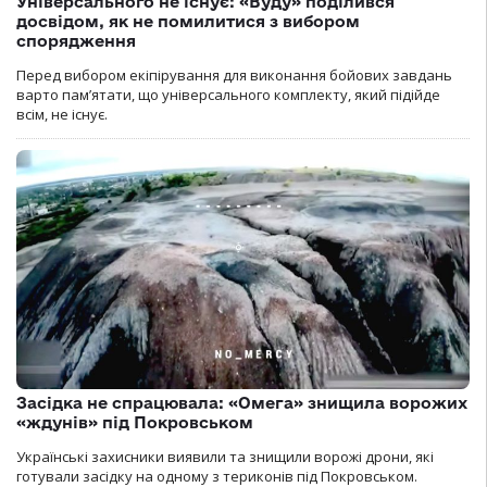
Універсального не існує: «Вуду» поділився
досвідом, як не помилитися з вибором
спорядження
Перед вибором екіпірування для виконання бойових завдань
варто пам’ятати, що універсального комплекту, який підійде
всім, не існує.
Засідка не спрацювала: «Омега» знищила ворожих
«ждунів» під Покровськом
Українські захисники виявили та знищили ворожі дрони, які
готували засідку на одному з териконів під Покровськом.