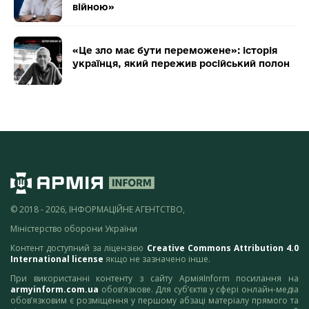
війною»
«Це зло має бути переможене»: історія
українця, який пережив російський полон
© 2018 - 2026, ІНФОРМАЦІЙНЕ АГЕНТСТВО,
Міністерство оборони України
Контент доступний за ліцензією
Creative Commons Attribution 4.0
International license
якщо не зазначено інше.
При використанні контенту з сайту АрміяInform посилання на
armyinform.com.ua
обов’язкове. Для суб’єктів у сфері онлайн-медіа
обов’язковим є розміщення у першому абзаці матеріалу прямого та