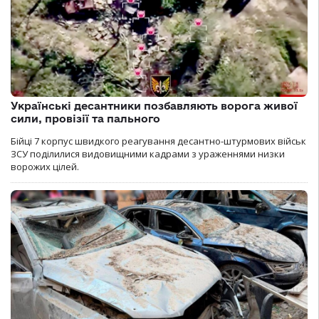
Українські десантники позбавляють ворога живої
сили, провізії та пального
Бійці 7 корпус швидкого реагування десантно-штурмових військ
ЗСУ поділилися видовищними кадрами з ураженнями низки
ворожих цілей.