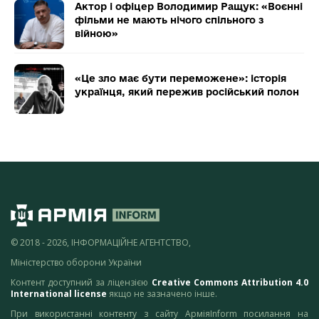
Актор і офіцер Володимир Ращук: «Воєнні
фільми не мають нічого спільного з
війною»
«Це зло має бути переможене»: історія
українця, який пережив російський полон
© 2018 - 2026, ІНФОРМАЦІЙНЕ АГЕНТСТВО,
Міністерство оборони України
Контент доступний за ліцензією
Creative Commons Attribution 4.0
International license
якщо не зазначено інше.
При використанні контенту з сайту АрміяInform посилання на