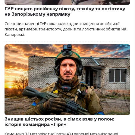
ГУР нищать російську піхоту, техніку та логістику
на Запорізькому напрямку
Спецпризначенці ГУР показали кадри знищення російської
піхоти, артилерії, транспорту, дронів та логістичних об’єктів на
Запоріжжі.
Знищив шістьох росіян, а сімох взяв у полон:
історія командира «Гіря»
Командир 3-ї мотопіхотної роти 43-ї окремої механізованої