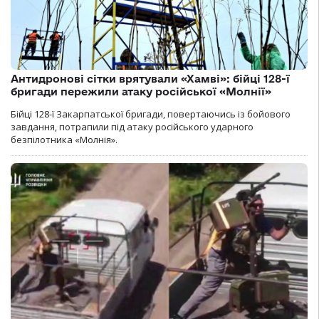
Антидронові сітки врятували «Хамві»: бійці 128-ї
бригади пережили атаку російської «Молнії»
Бійці 128-ї Закарпатської бригади, повертаючись із бойового
завдання, потрапили під атаку російського ударного
безпілотника «Молнія».