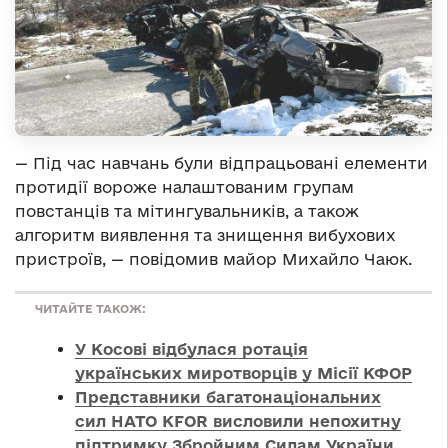
— Під час навчань були відпрацьовані елементи
протидії вороже налаштованим групам
повстанців та мітингувальників, а також
алгоритм виявлення та знищення вибухових
пристроїв, — повідомив майор Михайло Чаюк.
ЧИТАЙТЕ ТАКОЖ:
У Косові відбулася ротація
українських миротворців у Місії КФОР
Представники багатонаціональних
сил НАТО КFOR висловили непохитну
підтримку Збройним Силам України