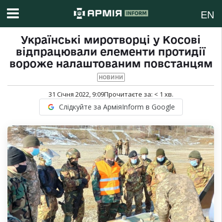
EN
Українські миротворці у Косові
відпрацювали елементи протидії
вороже налаштованим повстанцям
НОВИНИ
31 Січня 2022, 9:09
Прочитаєте за:
< 1
хв.
Слідкуйте за АрміяInform в Google