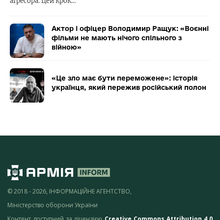
агресора. Цей крок…
Актор і офіцер Володимир Ращук: «Воєнні
фільми не мають нічого спільного з
війною»
«Це зло має бути переможене»: історія
українця, який пережив російський полон
© 2018 - 2026, ІНФОРМАЦІЙНЕ АГЕНТСТВО,
Міністерство оборони України
Контент доступний за ліцензією
Creative Commons Attribution 4.0