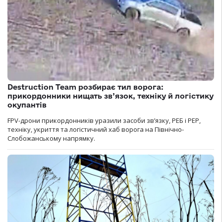
Destruction Team розбирає тил ворога:
прикордонники нищать зв’язок, техніку й логістику
окупантів
FPV-дрони прикордонників уразили засоби зв’язку, РЕБ і РЕР,
техніку, укриття та логістичний хаб ворога на Північно-
Слобожанському напрямку.