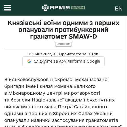
EN
Князівські воїни одними з перших
опанували протибункерний
гранатомет SMAW-D
НОВИНИ
31 Січня 2022, 9:38
Прочитаєте за:
< 1
хв.
Слідкуйте за АрміяInform в Google
Військовослужбовці окремої механізованої
бригади імені князя Романа Великого
в Міжнародному центрі миротворчості
та безпеки Національної академії сухопутних
військ імені гетьмана Петра Сагайдачного
одними з перших в Збройних Силах України
опанували навички застосування гранатометів