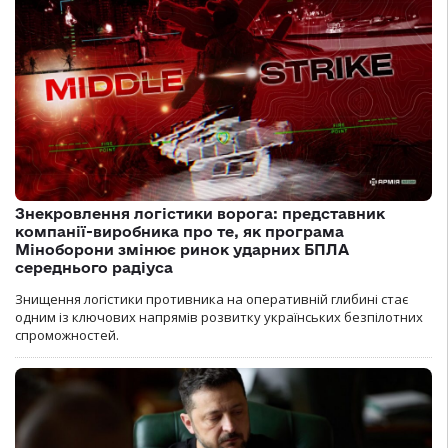
Знекровлення логістики ворога: представник
компанії-виробника про те, як програма
Міноборони змінює ринок ударних БПЛА
середнього радіуса
Знищення логістики противника на оперативній глибині стає
одним із ключових напрямів розвитку українських безпілотних
спроможностей.