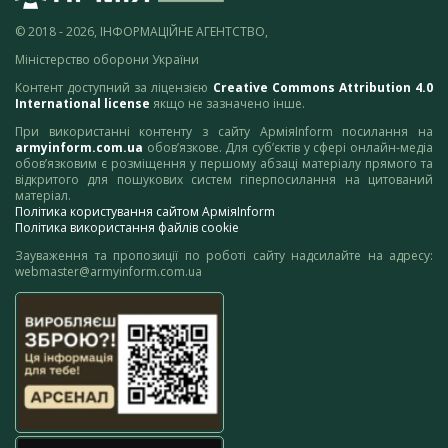
© 2018 - 2026, ІНФОРМАЦІЙНЕ АГЕНТСТВО,
Міністерство оборони України
Контент доступний за ліцензією
Creative Commons Attribution 4.0
International license
якщо не зазначено інше.
При використанні контенту з сайту АрміяInform посилання на
armyinform.com.ua
обов’язкове. Для суб’єктів у сфері онлайн-медіа
обов’язковим є розміщення у першому абзаці матеріалу прямого та
відкритого для пошукових систем гіперпосилання на цитований
матеріал.
Політика користування сайтом АрміяInform
Політика використання файлів cookie
Зауваження та пропозиції по роботі сайту надсилайте на адресу:
webmaster@armyinform.com.ua