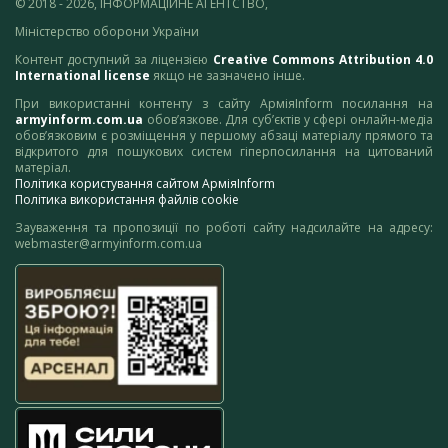
© 2018 - 2026, ІНФОРМАЦІЙНЕ АГЕНТСТВО,
Міністерство оборони України
Контент доступний за ліцензією
Creative Commons Attribution 4.0
International license
якщо не зазначено інше.
При використанні контенту з сайту АрміяInform посилання на
armyinform.com.ua
обов’язкове. Для суб’єктів у сфері онлайн-медіа
обов’язковим є розміщення у першому абзаці матеріалу прямого та
відкритого для пошукових систем гіперпосилання на цитований
матеріал.
Політика користування сайтом АрміяInform
Політика використання файлів cookie
Зауваження та пропозиції по роботі сайту надсилайте на адресу:
webmaster@armyinform.com.ua