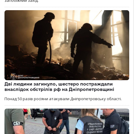
запобіжний захід.
Дві людини загинуло, шестеро постраждали
внаслідок обстрілів рф на Дніпропетровщині
Понад 50 разів росіяни атакували Дніпропетровську області.