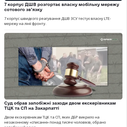
7 корпус ДШВ розгортає власну мобільну мережу
сотового зв’язку
7 корпус швидкого реагування ДШВ ЗСУ тестує власну LTE-
мережу на лінії фронту.
Суд обрав запобіжні заходи двом екскерівникам
ТЦК та СП на Закарпатті
Двом екскерівникам ТЦК та СП, яких ДБР викрило на
незаконному «списанні» понад тисячі чоловіків, обрано