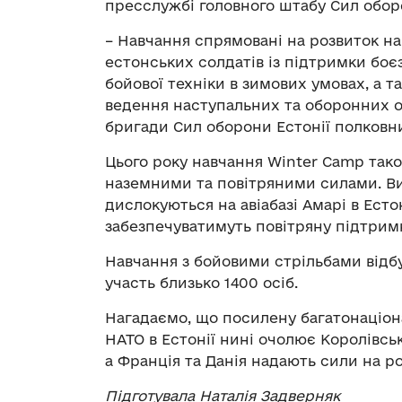
пресслужбі головного штабу Сил оборо
– Навчання спрямовані на розвиток н
естонських солдатів із підтримки боєз
бойової техніки в зимових умовах, а 
ведення наступальних та оборонних оп
бригади Сил оборони Естонії полковн
Цього року навчання Winter Camp та
наземними та повітряними силами. Вин
дислокуються на авіабазі Амарі в Естон
забезпечуватимуть повітряну підтримк
Навчання з бойовими стрільбами відбуд
участь близько 1400 осіб.
Нагадаємо, що посилену багатонаціон
НАТО в Естонії нині очолює Королівсь
а Франція та Данія надають сили на ро
Підготувала Наталія Задверняк