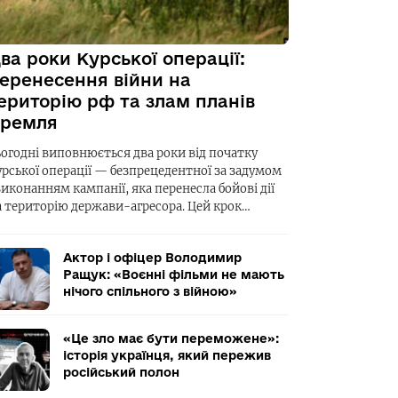
ва роки Курської операції:
еренесення війни на
ериторію рф та злам планів
ремля
ьогодні виповнюється два роки від початку
урської операції — безпрецедентної за задумом
виконанням кампанії, яка перенесла бойові дії
а територію держави-агресора. Цей крок…
Актор і офіцер Володимир
Ращук: «Воєнні фільми не мають
нічого спільного з війною»
«Це зло має бути переможене»:
історія українця, який пережив
російський полон