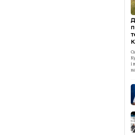
Д
п
т
К
С
К
і 
н