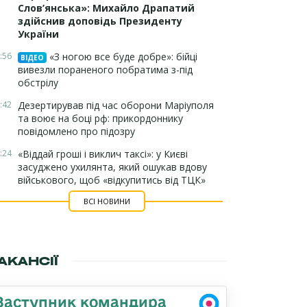
Слов’янська»: Михайло Драпатий
здійснив доповідь Президенту
України
:56
«З ногою все буде добре»: бійці
ВІДЕО
вивезли пораненого побратима з-під
обстрілу
:42
Дезертирував під час оборони Маріуполя
та воює на боці рф: прикордоннику
повідомлено про підозру
:24
«Віддай гроші і виклич таксі»: у Києві
засуджено ухилянта, який ошукав вдову
військового, щоб «відкупитись від ТЦК»
ВСІ НОВИНИ
АКАНСІЇ
Заступник командира