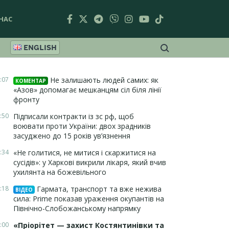
НАС
ENGLISH
:07
Не залишають людей самих: як
КОМЕНТАР
«Азов» допомагає мешканцям сіл біля лінії
фронту
:50
Підписали контракти із зс рф, щоб
воювати проти України: двох зрадників
засуджено до 15 років ув’язнення
:34
«Не голитися, не митися і скаржитися на
сусідів»: у Харкові викрили лікаря, який вчив
ухилянта на божевільного
:18
Гармата, транспорт та вже нежива
ВІДЕО
сила: Prime показав ураження окупантів на
Північно-Слобожанському напрямку
:00
«Пріорітет — захист Костянтинівки та