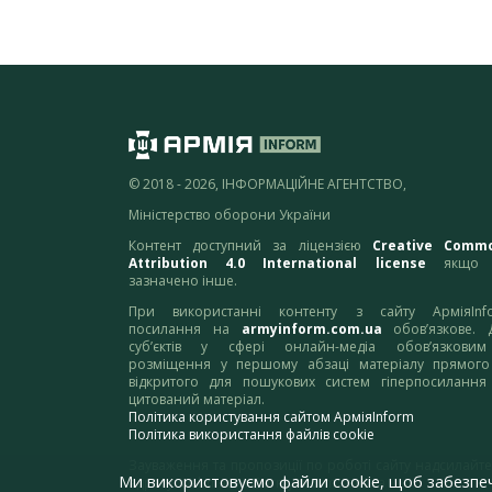
© 2018 - 2026, ІНФОРМАЦІЙНЕ АГЕНТСТВО,
Міністерство оборони України
Контент доступний за ліцензією
Creative Comm
Attribution 4.0 International license
якщо 
зазначено інше.
При використанні контенту з сайту АрміяInf
посилання на
armyinform.com.ua
обов’язкове. 
суб’єктів у сфері онлайн-медіа обов’язкови
розміщення у першому абзаці матеріалу прямого
відкритого для пошукових систем гіперпосилання
цитований матеріал.
Політика користування сайтом АрміяInform
Політика використання файлів cookie
Зауваження та пропозиції по роботі сайту надсилайте
Ми використовуємо файли cookie, щоб забезпе
адресу:
webmaster@armyinform.com.ua