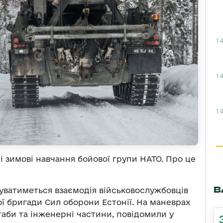
14
14
14
і зимові навчання бойової групи НАТО. Про це
В
уватиметься взаємодія військовослужбовців
ної бригади Сил оборони Естонії. На маневрах
штаби та інженерні частини, повідомили у