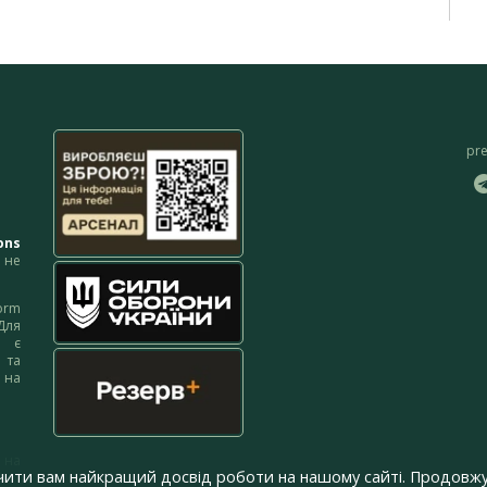
pr
ons
не
orm
Для
м є
 та
 на
 на
чити вам найкращий досвід роботи на нашому сайті. Продовжу