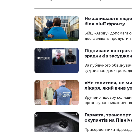
Не залишають люде
біля лінії фронту
Бійці «Азову» допомага
доставляють продукти, 
Підписали контракти
зрадників засуджено
За публічного обвинува
суд визнав двох громадя
«Не голитися, не ми
лікаря, який вчив 
Вручено підозру колишнь
організував виключення 
Гармата, транспорт
окупантів на Півн
Прикордонники підрозділ