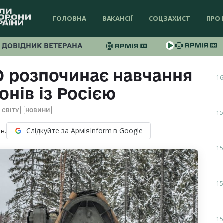
ГОЛОВНА
ВАКАНСІЇ
СОЦЗАХИСТ
ПРО 
ДОВІДНИК ВЕТЕРАНА
О розпочинає навчання
16
онів із Росією
 СВІТУ
НОВИНИ
15
Слідкуйте за АрміяInform в Google
хв.
15
15
15