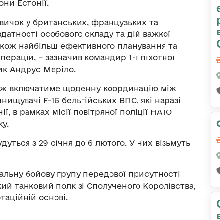
ни Естонії.
авичок у британських, французьких та
датності особового складу та дій важкої
також найбільш ефективного планування та
ерацій, – зазначив командир 1-ї піхотної
ик Андрус Меріло.
кож включатиме щоденну координацію між
ищувачі F-16 бельгійських ВПС, які наразі
ії, в рамках місії повітряної поліції НАТО
у.
уться з 29 січня до 6 лютого. У них візьмуть
альну бойову групу передової присутності
кий танковий полк зі Сполученого Королівства,
таційній основі.