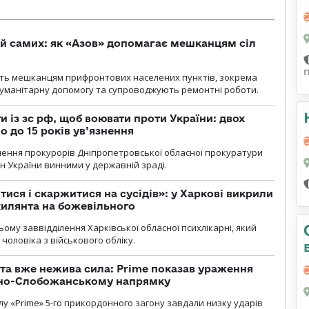
й самих: як «Азов» допомагає мешканцям сіл
ють мешканцям прифронтових населених пунктів, зокрема
гуманітарну допомогу та супроводжують ремонтні роботи.
 із зс рф, щоб воювати проти України: двох
 до 15 років ув’язнення
чення прокурорів Дніпропетровської обласної прокуратури
н України винними у державній зраді.
тися і скаржитися на сусідів»: у Харкові викрили
ухилянта на божевільного
ому заввідділення Харківської обласної психлікарні, який
чоловіка з військового обліку.
 та вже нежива сила: Prime показав ураження
ічно-Слобожанському напрямку
у «Prime» 5-го прикордонного загону завдали низку ударів