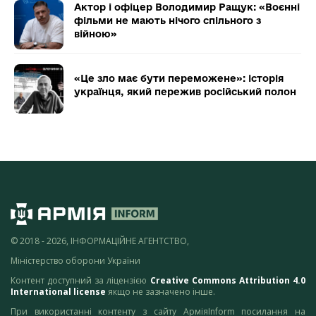
Актор і офіцер Володимир Ращук: «Воєнні
фільми не мають нічого спільного з
війною»
«Це зло має бути переможене»: історія
українця, який пережив російський полон
© 2018 - 2026, ІНФОРМАЦІЙНЕ АГЕНТСТВО,
Міністерство оборони України
Контент доступний за ліцензією
Creative Commons Attribution 4.0
International license
якщо не зазначено інше.
При використанні контенту з сайту АрміяInform посилання на