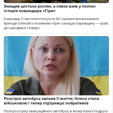
Знищив шістьох росіян, а сімох взяв у полон:
історія командира «Гіря»
Командир 3-ї мотопіхотної роти 43-ї окремої механізованої
бригади Олексій із позивним «Гіря» захищає Харківщину — край,
де народився та виріс.
Розстріл автобуса змінив її життя: Олеся стала
військовою і тепер підтримує побратимів
Після розстрілу евакуаційного автобуса, в якому їхала її подруга