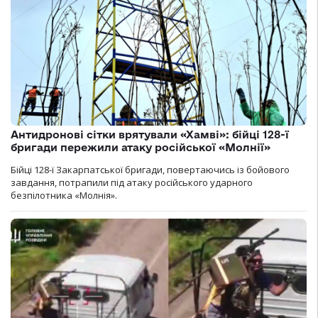
Антидронові сітки врятували «Хамві»: бійці 128-ї
бригади пережили атаку російської «Молнії»
Бійці 128-ї Закарпатської бригади, повертаючись із бойового
завдання, потрапили під атаку російського ударного
безпілотника «Молнія».