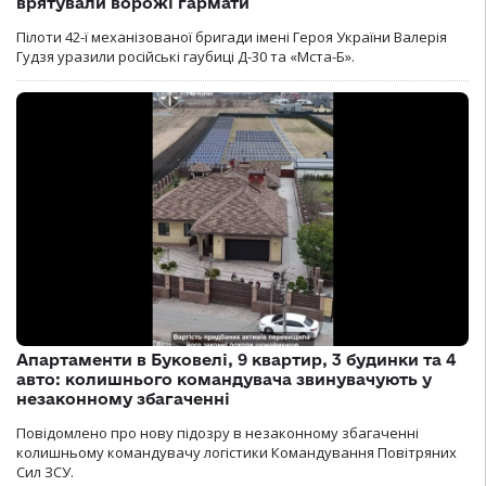
врятували ворожі гармати
Пілоти 42-ї механізованої бригади імені Героя України Валерія
Гудзя уразили російські гаубиці Д-30 та «Мста-Б».
Апартаменти в Буковелі, 9 квартир, 3 будинки та 4
авто: колишнього командувача звинувачують у
незаконному збагаченні
Повідомлено про нову підозру в незаконному збагаченні
колишньому командувачу логістики Командування Повітряних
Сил ЗСУ.