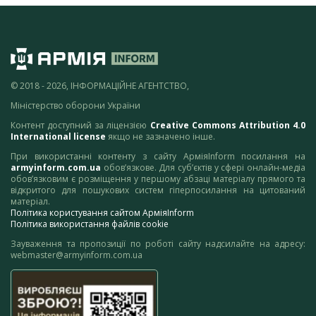
© 2018 - 2026, ІНФОРМАЦІЙНЕ АГЕНТСТВО,
Міністерство оборони України
Контент доступний за ліцензією
Creative Commons Attribution 4.0
International license
якщо не зазначено інше.
При використанні контенту з сайту АрміяInform посилання на
armyinform.com.ua
обов’язкове. Для суб’єктів у сфері онлайн-медіа
обов’язковим є розміщення у першому абзаці матеріалу прямого та
відкритого для пошукових систем гіперпосилання на цитований
матеріал.
Політика користування сайтом АрміяInform
Політика використання файлів cookie
Зауваження та пропозиції по роботі сайту надсилайте на адресу:
webmaster@armyinform.com.ua