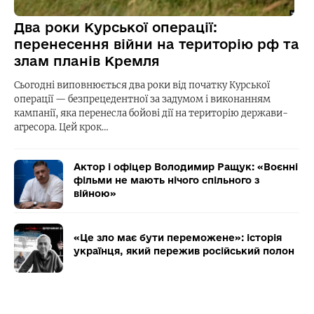
Два роки Курської операції:
перенесення війни на територію рф та
злам планів Кремля
Сьогодні виповнюється два роки від початку Курської
операції — безпрецедентної за задумом і виконанням
кампанії, яка перенесла бойові дії на територію держави-
агресора. Цей крок…
Актор і офіцер Володимир Ращук: «Воєнні
фільми не мають нічого спільного з
війною»
«Це зло має бути переможене»: історія
українця, який пережив російський полон