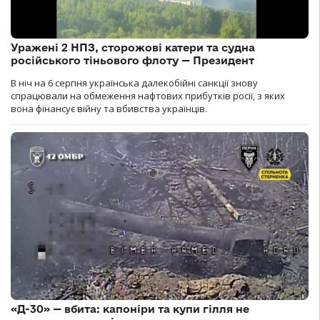
Уражені 2 НПЗ, сторожові катери та судна
російського тіньового флоту — Президент
В ніч на 6 серпня українська далекобійні санкції знову
спрацювали на обмеження нафтових прибутків росії, з яких
вона фінансує війну та вбивства українців.
«Д-30» — вбита: капоніри та купи гілля не