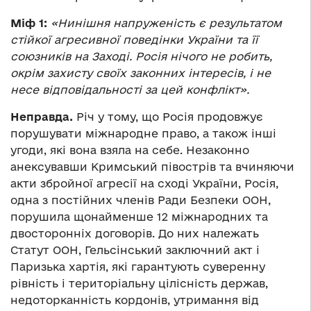
Міф 1:
«Нинішня напруженість є результатом
стійкої агресивної поведінки України та її
союзників на Заході. Росія нічого не робить,
окрім захисту своїх законних інтересів, і не
несе відповідальності за цей конфлікт».
Неправда.
Річ у тому, що Росія продовжує
порушувати міжнародне право, а також інші
угоди, які вона взяла на себе. Незаконно
анексувавши Кримський півострів та вчиняючи
акти збройної агресії на сході України, Росія,
одна з постійних членів Ради Безпеки ООН,
порушила щонайменше 12 міжнародних та
двосторонніх договорів. До них належать
Статут ООН, Гельсінський заключний акт і
Паризька хартія, які гарантують суверенну
рівність і територіальну цілісність держав,
недоторканність кордонів, утримання від