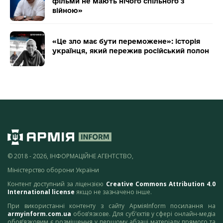
фільми не мають нічого спільного з
війною»
«Це зло має бути переможене»: історія
українця, який пережив російський полон
© 2018 - 2026, ІНФОРМАЦІЙНЕ АГЕНТСТВО,
Міністерство оборони України
Контент доступний за ліцензією
Creative Commons Attribution 4.0
International license
якщо не зазначено інше.
При використанні контенту з сайту АрміяInform посилання на
armyinform.com.ua
обов’язкове. Для суб’єктів у сфері онлайн-медіа
обов’язковим є розміщення у першому абзаці матеріалу прямого та