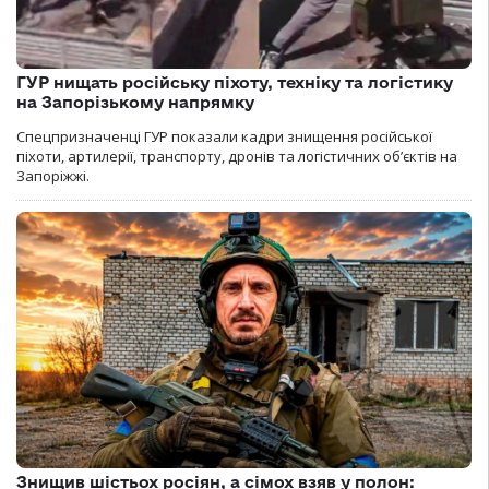
ГУР нищать російську піхоту, техніку та логістику
на Запорізькому напрямку
Спецпризначенці ГУР показали кадри знищення російської
піхоти, артилерії, транспорту, дронів та логістичних об’єктів на
Запоріжжі.
Знищив шістьох росіян, а сімох взяв у полон: