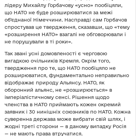
лідеру Михайлу Горбачову «усно» пообіцяли,
що НАТО не буде розширюватися за межі
об’єднаної Німеччини. Насправді сам Горбачов
спростував це твердження, сказавши, що «тему
«розширення НАТО» взагалі не обговорювали і
не порушували в ті роки».
Так звані усні домовленості є черговою
вигадкою очільників Кремля. Окрім того,
твердження про те, що НАТО пообіцяло не
розширюватися, фундаментально неправильно
відображає природу Альянсу. НАТО, як
оборонний альянс, не «розширюється» в
імперіалістичному сенсі. Рішення щодо
членства в НАТО приймають кожен окремий
заявник і 30 нинішніх союзників по НАТО. Кожна
суверенна держава може вибрати свій шлях, і
жодні треті сторони — в даному випадку Росія
— не мають права втручатися.