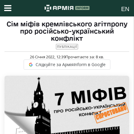
EN
Сім міфів кремлівського агітпропу
про російсько-український
конфлікт
ПУБЛІКАЦІЇ
26 Січня 2022, 12:39
Прочитаєте за:
8
хв.
Слідкуйте за АрміяInform в Google