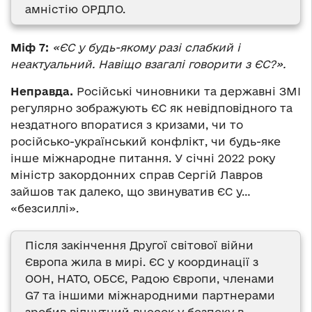
амністію ОРДЛО.
Міф 7:
«ЄС у будь-якому разі слабкий і
неактуальний. Навіщо взагалі говорити з ЄС?».
Неправда.
Російські чиновники та державні ЗМІ
регулярно зображують ЄС як невідповідного та
нездатного впоратися з кризами, чи то
російсько-український конфлікт, чи будь-яке
інше міжнародне питання. У січні 2022 року
міністр закордонних справ Сергій Лавров
зайшов так далеко, що звинуватив ЄС у…
«безсиллі».
Після закінчення Другої світової війни
Європа жила в мирі. ЄС у координації з
ООН, НАТО, ОБСЄ, Радою Європи, членами
G7 та іншими міжнародними партнерами
зробив відчутний внесок у безпеку в