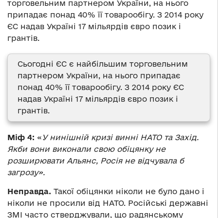
торговельним партнером України, на нього
припадає понад 40% її товарообігу. З 2014 року
ЄС надав Україні 17 мільярдів євро позик і
грантів.
Сьогодні ЄС є найбільшим торговельним
партнером України, на нього припадає
понад 40% її товарообігу. З 2014 року ЄС
надав Україні 17 мільярдів євро позик і
грантів.
Міф 4:
«
У нинішній кризі винні НАТО та Захід.
Якби вони виконали свою обіцянку не
розширювати Альянс, Росія не відчувала б
загрозу».
Неправда.
Такої обіцянки ніколи не було дано і
ніколи не просили від НАТО. Російські державні
ЗМІ часто стверджували, що радянському