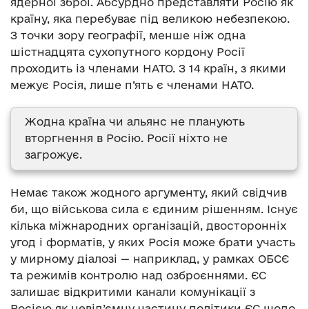
ядерної зброї. Абсурдно представляти Росію як
країну, яка перебуває під великою небезпекою.
З точки зору географії, менше ніж одна
шістнадцята сухопутного кордону Росії
проходить із членами НАТО. З 14 країн, з якими
межує Росія, лише п’ять є членами НАТО.
Жодна країна чи альянс не планують
вторгнення в Росію. Росії ніхто не
загрожує.
Немає також жодного аргументу, який свідчив
би, що військова сила є єдиним рішенням. Існує
кілька міжнародних організацій, двосторонніх
угод і форматів, у яких Росія може брати участь
у мирному діалозі — наприклад, у рамках ОБСЄ
та режимів контролю над озброєннями. ЄС
залишає відкритими канали комунікації з
Росією як невід’ємну частину політики ЄС щодо