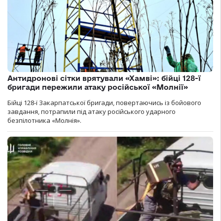
Антидронові сітки врятували «Хамві»: бійці 128-ї
бригади пережили атаку російської «Молнії»
Бійці 128-ї Закарпатської бригади, повертаючись із бойового
завдання, потрапили під атаку російського ударного
безпілотника «Молнія».