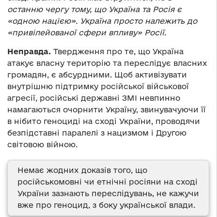
останню чергу тому, що Україна та Росія є
«одною нацією». Україна просто належить до
«привілейованої сфери впливу» Росії.
Неправда.
Твердження про те, що Україна
атакує власну територію та переслідує власних
громадян, є абсурдними. Щоб активізувати
внутрішню підтримку російської військової
агресії, російські державні ЗМІ невпинно
намагаються очорнити Україну, звинувачуючи її
в нібито геноциді на сході України, проводячи
безпідставні паралелі з нацизмом і Другою
світовою війною.
Немає жодних доказів того, що
російськомовні чи етнічні росіяни на сході
України зазнають переслідувань, не кажучи
вже про геноцид, з боку української влади.