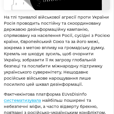
На тлі тривалої військової агресії проти України
Росія проводить постійну та скоординовану
державою дезінформаційну кампанію,
спрямовану на населення Росії, сусідні з Росією
країни, Європейський Союз та за його межі,
зокрема з метою впливу на громадську думку.
Кремль не шкодує зусиль, щоб очорнити
Україну, зобразити її як загрозу глобальній
безпеці та послабити міжнародну підтримку
українського суверенітету. Нещодавнє
російське військове нарощування лише
посилило цей шквал дезінформації.
Фактчекінгова платформа EUvsDisinfo
систематизувала
найбільш поширені та
небезпечні міфи, а часто відверту брехню,
пов’язані з російсько-українським конфліктом.