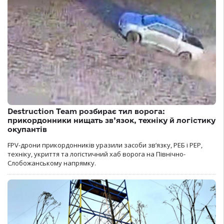
Destruction Team розбирає тил ворога:
прикордонники нищать зв’язок, техніку й логістику
окупантів
FPV-дрони прикордонників уразили засоби зв’язку, РЕБ і РЕР,
техніку, укриття та логістичний хаб ворога на Північно-
Слобожанському напрямку.