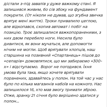
дістали з-під завалів у дуже важкому стані. Я
залишився живим, бо сів збоку на фундамент
покурити. (От ніколи не думав, що згубна звичка
врятує мені життя). Трохи привалило цеглою,
але відкопався, схопив автомат і побіг на
позицію. Троє залишалися важкопораненими, з
них двом перебило ноги. Несила було
дивитися, як вони мучаться, але допомогти
нічим не могли. Щоб врятувати хлопців, наш
старшина на позивний «Спартанець» пішов до
«сепарів» домовлятися, що ми забираємо «300-
х» і відступаємо. Ворог не погодився. Їхня
умова була така, якщо хочете врятувати
поранених, здавайтесь у полон. На той час у нас
було по кілька магазинів набоїв на кожного. Нас
залишилося 16, хто мав змогу тримати зброю.
Отже, зранку 21 січня було вирішено здатися у
полон…