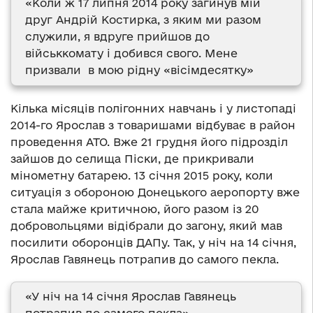
«Коли ж 17 липня 2014 року загинув мій
друг Андрій Костирка, з яким ми разом
служили, я вдруге прийшов до
військкомату і добився свого. Мене
призвали в мою рідну «вісімдесятку»
Кілька місяців полігонних навчань і у листопаді
2014-го Ярослав з товаришами відбуває в район
проведення АТО. Вже 21 грудня його підрозділ
зайшов до селища Піски, де прикривали
мінометну батарею. 13 січня 2015 року, коли
ситуація з обороною Донецького аеропорту вже
стала майже критичною, його разом із 20
добровольцями відібрали до загону, який мав
посилити оборонців ДАПу. Так, у ніч на 14 січня,
Ярослав Гавянець потрапив до самого пекла.
«У ніч на 14 січня Ярослав Гавянець