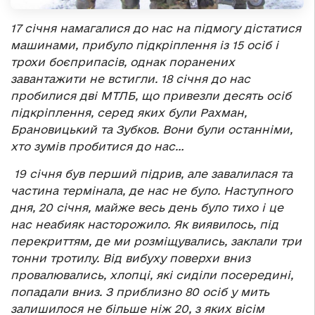
17 січня намагалися до нас на підмогу дістатися
машинами, прибуло підкріплення із 15 осіб і
трохи боєприпасів, однак поранених
завантажити не встигли. 18 січня до нас
пробилися дві МТЛБ, що привезли десять осіб
підкріплення, серед яких були Рахман,
Брановицький та Зубков. Вони були останніми,
хто зумів пробитися до нас…
19 січня був перший підрив, але завалилася та
частина термінала, де нас не було. Наступного
дня, 20 січня, майже весь день було тихо і це
нас неабияк насторожило. Як виявилось, під
перекриттям, де ми розміщувались, заклали три
тонни тротилу. Від вибуху поверхи вниз
провалювались, хлопці, які сиділи посередині,
попадали вниз. З приблизно 80 осіб у мить
залишилося не більше ніж 20, з яких вісім