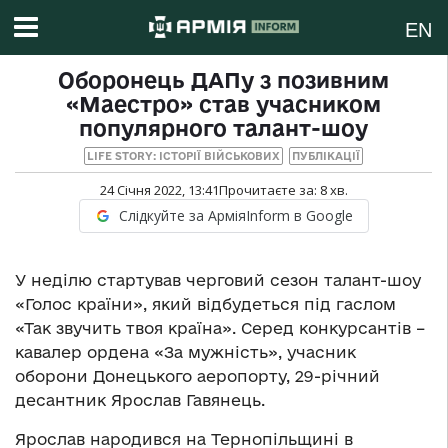
EN
Оборонець ДАПу з позивним
«Маестро» став учасником
популярного талант-шоу
LIFE STORY: ІСТОРІЇ ВІЙСЬКОВИХ
ПУБЛІКАЦІЇ
24 Січня 2022, 13:41
Прочитаєте за:
8
хв.
Слідкуйте за АрміяInform в Google
У неділю стартував черговий сезон талант-шоу
«Голос країни», який відбудеться під гаслом
«Так звучить твоя країна». Серед конкурсантів –
кавалер ордена «За мужність», учасник
оборони Донецького аеропорту, 29-річний
десантник Ярослав Гавянець.
Ярослав народився на Тернопільщині в