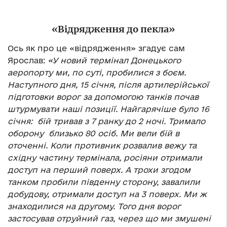
«Відрядження до пекла»
Ось як про це «відрядження» згадує сам
Ярослав:
«У новий термінал Донецького
аеропорту ми, по суті, пробилися з боєм.
Наступного дня, 15 січня, після артилерійської
підготовки ворог за допомогою танків почав
штурмувати наші позиції. Найгарячіше було 16
січня: бій тривав з 7 ранку до 2 ночі. Тримало
оборону близько 80 осіб. Ми вели бій в
оточенні. Коли противник розвалив вежу та
східну частину термінала, росіяни отримали
доступ на перший поверх. А трохи згодом
танком пробили південну сторону, завалили
добудову, отримали доступ на 3 поверх. Ми ж
знаходилися на другому. Того дня ворог
застосував отруйний газ, через що ми змушені