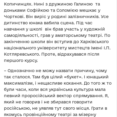
Копичинцях. Нині з дружиною Галиною та
доньками Софійкою та Соломією мешкає у
Чорткові. Він виріс у родині залізничників. Усе
дитинство юнака вабила сцена. Під час
навчання у школі він брав участь у художній
самодіяльності, грав у аматорському театрі. По
закінченню школи він вступив до Харківського
національного університету мистецтв імені І.П.
Котляревського. Проте, відрахувався після
першого курсу.
– Однозначно не можу назвати причину, чому
так сталося. Там був цілий «букет». І юнацький
максималізм, і нещасливе кохання. До того ж то
були часи, коли вся українська культура мала
певний проросійський вектор спрямування. Я,
який не говорив і не збирався говорити
російською, не уявляв тут свого місця. Грати в
якомусь провінційному театрі за мізерну