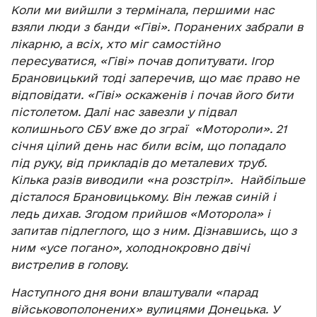
Коли ми вийшли з термінала, першими нас
взяли люди з банди «Гіві». Поранених забрали в
лікарню, а всіх, хто міг самостійно
пересуватися, «Гіві» почав допитувати. Ігор
Брановицький тоді заперечив, що має право не
відповідати. «Гіві» оскаженів і почав його бити
пістолетом. Далі нас завезли у підвал
колишнього СБУ вже до зграї «Мотороли». 21
січня цілий день нас били всім, що попадало
під руку, від прикладів до металевих труб.
Кілька разів виводили «на розстріл». Найбільше
дісталося Брановицькому. Він лежав синій і
ледь дихав. Згодом прийшов «Моторола» і
запитав підлеглого, що з ним. Дізнавшись, що з
ним «усе погано», холоднокровно двічі
вистрелив в голову.
Наступного дня вони влаштували «парад
військовополонених» вулицями Донецька. У