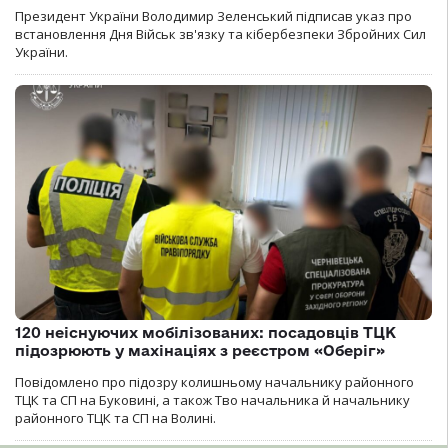
Президент України Володимир Зеленський підписав указ про
встановлення Дня Військ зв'язку та кібербезпеки Збройних Сил
України.
120 неіснуючих мобілізованих: посадовців ТЦК
підозрюють у махінаціях з реєстром «Оберіг»
Повідомлено про підозру колишньому начальнику районного
ТЦК та СП на Буковині, а також Тво начальника й начальнику
районного ТЦК та СП на Волині.