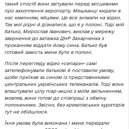
такий спосіб вони звітували перед місцевими
про захоплення аеропорту. Мешканці кидали в
нас камінням, яйцями. Це все знімали на відео.
Так мої рідні й дізналися, що я у полоні. Тоді мій
батько, Мирослав Іванович, виклав у мережу
звернення до ватажка ДНР Захарченка з
проханням віддати йому сина. Батько був
готовий замість мене бути в полоні.
Після перегляду відео «сепари» самі
зателефонували батькові й поставили умову,
щоби приїхав за сином із представниками
центральних українських телеканалів. Тоді вони
влаштували цілу піар-акцію з моїм звільненням,
мовляв, вони готові до співпраці з обміну
полоненими. Звісно, без кремлівських кураторів
тут не обійшлося.
Їхня умова була виконана і мене передали