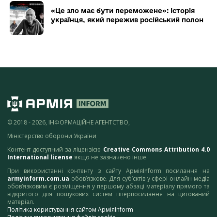
«Це зло має бути переможене»: історія
українця, який пережив російський полон
© 2018 - 2026, ІНФОРМАЦІЙНЕ АГЕНТСТВО,
Міністерство оборони України
Контент доступний за ліцензією
Creative Commons Attribution 4.0
International license
якщо не зазначено інше.
При використанні контенту з сайту АрміяInform посилання на
armyinform.com.ua
обов’язкове. Для суб’єктів у сфері онлайн-медіа
обов’язковим є розміщення у першому абзаці матеріалу прямого та
відкритого для пошукових систем гіперпосилання на цитований
матеріал.
Політика користування сайтом АрміяInform