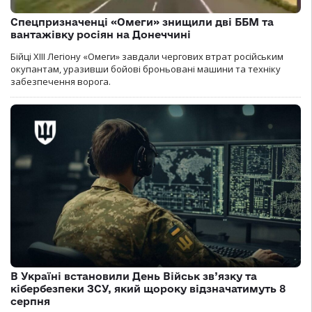
Спецпризначенці «Омеги» знищили дві ББМ та
вантажівку росіян на Донеччині
Бійці ХІІІ Легіону «Омеги» завдали чергових втрат російським
окупантам, уразивши бойові броньовані машини та техніку
забезпечення ворога.
В Україні встановили День Військ зв’язку та
кібербезпеки ЗСУ, який щороку відзначатимуть 8
серпня