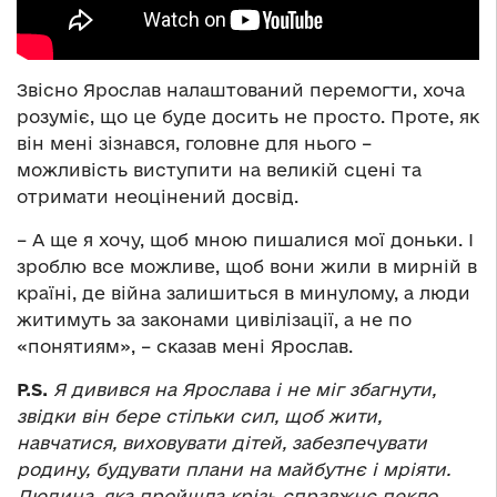
Звісно Ярослав налаштований перемогти, хоча
розуміє, що це буде досить не просто. Проте, як
він мені зізнався, головне для нього –
можливість виступити на великій сцені та
отримати неоцінений досвід.
– А ще я хочу, щоб мною пишалися мої доньки. І
зроблю все можливе, щоб вони жили в мирній в
країні, де війна залишиться в минулому, а люди
житимуть за законами цивілізації, а не по
«понятиям», – сказав мені Ярослав.
P.S.
Я дивився на Ярослава і не міг збагнути,
звідки він бере стільки сил, щоб жити,
навчатися, виховувати дітей, забезпечувати
родину, будувати плани на майбутнє і мріяти.
Людина, яка пройшла крізь справжнє пекло