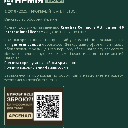
© 2018 - 2026, ІНФОРМАЦІЙНЕ АГЕНТСТВО,
Міністерство оборони України
Контент доступний за ліцензією
Creative Commons Attribution 4.0
International license
якщо не зазначено інше.
При використанні контенту з сайту АрміяInform посилання на
armyinform.com.ua
обов’язкове. Для суб’єктів у сфері онлайн-медіа
обов’язковим є розміщення у першому абзаці матеріалу прямого та
відкритого для пошукових систем гіперпосилання на цитований
матеріал.
Політика користування сайтом АрміяInform
Політика використання файлів cookie
Зауваження та пропозиції по роботі сайту надсилайте на адресу:
webmaster@armyinform.com.ua