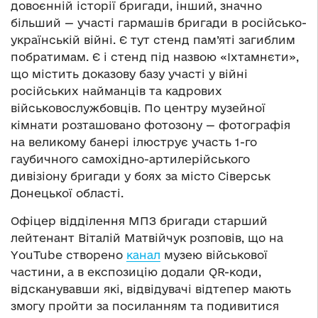
довоєнній історії бригади, інший, значно
більший — участі гармашів бригади в російсько-
українській війні. Є тут стенд пам’яті загиблим
побратимам. Є і стенд під назвою «Іхтамнєти»,
що містить доказову базу участі у війні
російських найманців та кадрових
військовослужбовців. По центру музейної
кімнати розташовано фотозону — фотографія
на великому банері ілюструє участь 1-го
гаубичного самохідно-артилерійського
дивізіону бригади у боях за місто Сіверськ
Донецької області.
Офіцер відділення МПЗ бригади старший
лейтенант Віталій Матвійчук розповів, що на
YouTube створено
канал
музею військової
частини, а в експозицію додали QR-коди,
відсканувавши які, відвідувачі відтепер мають
змогу пройти за посиланням та подивитися