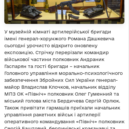
У музейній кімнаті артилерійської бригади
імені генерал-хорунжого Романа Дашкевича
сьогодні урочисто відкрито оновлену
експозицію. Стрічку перерізали командир
військової частини полковник Андраник
Гаспарян та гості бригади – начальник
Головного управління морально-психологічного
забезпечення Збройних Сил України генерал-
майор Владислав Клочков, начальник відділу
МПЗ ОК «Північ» полковник Олег Гуменний та
міський голова міста Бердичева Сергій Орлюк.
Також привітати гармашів приїхали начальник
управління ракетних військ і артилерії
оперативного командування «Північ» полковник
Сергій Баштовий, бердичівські краєзнавці та