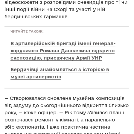
відеосюжети з розповідями очевидців про ті чи
інші події війни на Сході та участі у ній
бердичівських гармашів.
ЧИТАЙТЕ ТАКОЖ:
В артилерійській бригаді імені генерал-
хорунжого Романа Дашкевича відкрито
експозицію, присвячену Армії УНР
Бердичівці знайомляться з історією в
музеї артилеристів
— Створювалася оновлена музейна композиція
від задуму до сьогоднішнього відкриття близько
року, — каже офіцер. — Рік тому з’явився план і
розпочався ремонт у кімнаті, а паралельно —
збір експонатів. І вже практична частина