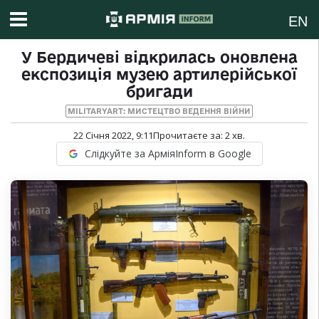
EN
У Бердичеві відкрилась оновлена
експозиція музею артилерійської
бригади
MILITARYART: МИСТЕЦТВО ВЕДЕННЯ ВІЙНИ
22 Січня 2022, 9:11
Прочитаєте за:
2
хв.
Слідкуйте за АрміяInform в Google